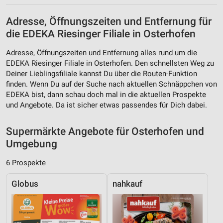
Erstellung von Profilen für personalisierte
Werbung
Adresse, Öffnungszeiten und Entfernung für
die EDEKA Riesinger Filiale in Osterhofen
Verwendung von Profilen zur Auswahl
personalisierter Werbung
Adresse, Öffnungszeiten und Entfernung alles rund um die
Erstellung von Profilen zur Personalisierung
EDEKA Riesinger Filiale in Osterhofen. Den schnellsten Weg zu
von Inhalten
Deiner Lieblingsfiliale kannst Du über die Routen-Funktion
finden. Wenn Du auf der Suche nach aktuellen Schnäppchen von
Verwendung von Profilen zur Auswahl
EDEKA bist, dann schau doch mal in die aktuellen Prospekte
personalisierter Inhalte
und Angebote. Da ist sicher etwas passendes für Dich dabei.
Messung der Werbeleistung
Supermärkte Angebote für Osterhofen und
Messung der Performance von Inhalten
Umgebung
Analyse von Zielgruppen durch Statistiken oder
6 Prospekte
Kombinationen von Daten aus verschiedenen
Quellen
Globus
nahkauf
Entwicklung und Verbesserung der Angebote
Verwendung reduzierter Daten zur Auswahl von