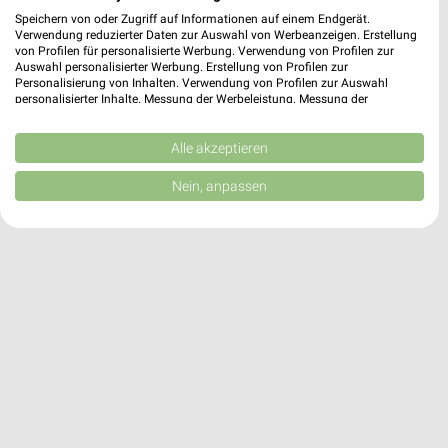
Seewiesen 7
Speichern von oder Zugriff auf Informationen auf einem Endgerät.
94486 Osterhofen
Verwendung reduzierter Daten zur Auswahl von Werbeanzeigen. Erstellung
❯
von Profilen für personalisierte Werbung. Verwendung von Profilen zur
Heute 08:00 - 20:00 Uhr |
Geöffnet
Auswahl personalisierter Werbung. Erstellung von Profilen zur
Personalisierung von Inhalten. Verwendung von Profilen zur Auswahl
9,46 km
personalisierter Inhalte. Messung der Werbeleistung. Messung der
Performance von Inhalten. Analyse von Zielgruppen durch Statistiken oder
Kombinationen von Daten aus verschiedenen Quellen. Entwicklung und
Verbesserung der Angebote. Verwendung reduzierter Daten zur Auswahl
Alle akzeptieren
von Inhalten.
Daten können außerhalb der Europäischen Union weitergegeben und in die
Nein, anpassen
USA gesendet werden.
Ihre Einwilligung und die cookie Richtlinie gelten ausschließlich für diese
Website/App.
Partnerliste anzeigen (1 IAB-Anbieter)
Wir nutzen Ihre Daten für folgende Zwecke:
IAB-Verarbeitungszwecke:
Speichern von oder Zugriff auf Informationen
auf einem Endgerät
Verwendung reduzierter Daten zur Auswahl von
Werbeanzeigen