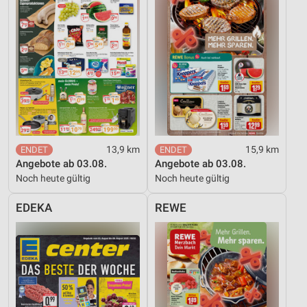
Inhalten
IAB-Besonderheiten:
Verwendung genauer Standortdaten
Geräte anhand von aktiv angeforderten
Informationen identifizieren
Nicht-IAB-Verarbeitungszwecke:
Notwendig
13,9 km
15,9 km
Performance
Angebote ab 03.08.
Angebote ab 03.08.
Noch heute gültig
Noch heute gültig
Funktional
EDEKA
REWE
Werbung