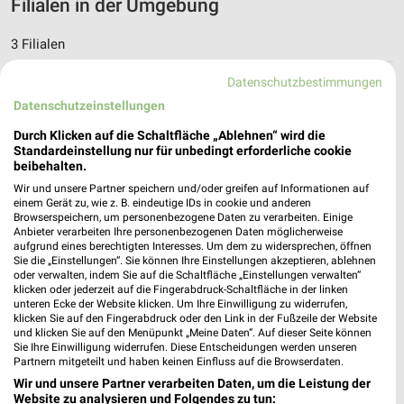
Filialen in der Umgebung
3 Filialen
Datenschutzbestimmungen
EDEKA Zocher Eichendorf
Datenschutzeinstellungen
Vilshofener Straße 5
94428 Eichendorf
❯
Durch Klicken auf die Schaltfläche „Ablehnen“ wird die
Standardeinstellung nur für unbedingt erforderliche cookie
Heute 08:00 - 20:00 Uhr |
Geöffnet
beibehalten.
8,97 km • Angebote: 1 Prospekt
Wir und unsere Partner speichern und/oder greifen auf Informationen auf
einem Gerät zu, wie z. B. eindeutige IDs in cookie und anderen
Browserspeichern, um personenbezogene Daten zu verarbeiten. Einige
Anbieter verarbeiten Ihre personenbezogenen Daten möglicherweise
EDEKA Kalischko Aldersbach
aufgrund eines berechtigten Interesses. Um dem zu widersprechen, öffnen
Knorrstraße 9
Sie die „Einstellungen“. Sie können Ihre Einstellungen akzeptieren, ablehnen
oder verwalten, indem Sie auf die Schaltfläche „Einstellungen verwalten“
94501 Aldersbach
❯
klicken oder jederzeit auf die Fingerabdruck-Schaltfläche in der linken
unteren Ecke der Website klicken. Um Ihre Einwilligung zu widerrufen,
Heute 07:30 - 19:30 Uhr |
Geöffnet
klicken Sie auf den Fingerabdruck oder den Link in der Fußzeile der Website
und klicken Sie auf den Menüpunkt „Meine Daten“. Auf dieser Seite können
9,34 km • Angebote: 1 Prospekt
Sie Ihre Einwilligung widerrufen. Diese Entscheidungen werden unseren
Partnern mitgeteilt und haben keinen Einfluss auf die Browserdaten.
Wir und unsere Partner verarbeiten Daten, um die Leistung der
EDEKA Gotzler Osterhofen
Website zu analysieren und Folgendes zu tun: