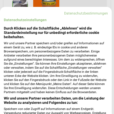
Datenschutzbestimmungen
Datenschutzeinstellungen
Durch Klicken auf die Schaltfläche „Ablehnen“ wird die
Standardeinstellung nur für unbedingt erforderliche cookie
beibehalten.
Jetzt alle "Angebote für den Camping-Urlaub" Themen
Wir und unsere Partner speichern und/oder greifen auf Informationen auf
entdecken!
einem Gerät zu, wie z. B. eindeutige IDs in cookie und anderen
Browserspeichern, um personenbezogene Daten zu verarbeiten. Einige
Anbieter verarbeiten Ihre personenbezogenen Daten möglicherweise
aufgrund eines berechtigten Interesses. Um dem zu widersprechen, öffnen
MEHR PROSPEKTE
Sie die „Einstellungen“. Sie können Ihre Einstellungen akzeptieren, ablehnen
oder verwalten, indem Sie auf die Schaltfläche „Einstellungen verwalten“
klicken oder jederzeit auf die Fingerabdruck-Schaltfläche in der linken
unteren Ecke der Website klicken. Um Ihre Einwilligung zu widerrufen,
klicken Sie auf den Fingerabdruck oder den Link in der Fußzeile der Website
und klicken Sie auf den Menüpunkt „Meine Daten“. Auf dieser Seite können
Sie Ihre Einwilligung widerrufen. Diese Entscheidungen werden unseren
Partnern mitgeteilt und haben keinen Einfluss auf die Browserdaten.
weekli - Prospekte & Angebote App
Wir und unsere Partner verarbeiten Daten, um die Leistung der
Website zu analysieren und Folgendes zu tun:
Alle OBI Angebote immer griffbereit – mit der kostenlosen
Speichern von oder Zugriff auf Informationen auf einem Endgerät.
weekli App für iOS & Android.
Verwendung reduzierter Daten zur Auswahl von Werbeanzeigen. Erstellung