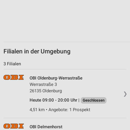
Verwendung von Profilen zur Auswahl
personalisierter Werbung
Erstellung von Profilen zur Personalisierung
von Inhalten
Verwendung von Profilen zur Auswahl
personalisierter Inhalte
Filialen in der Umgebung
Messung der Werbeleistung
3 Filialen
Messung der Performance von Inhalten
OBI Oldenburg-Werrastraße
Analyse von Zielgruppen durch Statistiken oder
Werrastraße 3
Kombinationen von Daten aus verschiedenen
26135 Oldenburg
Quellen
❯
Heute 09:00 - 20:00 Uhr |
Geschlossen
Entwicklung und Verbesserung der Angebote
4,51 km • Angebote: 1 Prospekt
Verwendung reduzierter Daten zur Auswahl von
Inhalten
OBI Delmenhorst