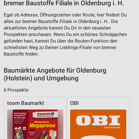
bremer Baustoffe Filiale in Oldenburg i. H.
Erstellung von Profilen für personalisierte
Egal ob Adresse, Öffnungszeiten oder Route, hier findest Du
Werbung
alles zur bremer Baustoffe Filiale in Oldenburg i. H.. Die
aktuellsten Angebote kannst Du Dir in den neuesten
Verwendung von Profilen zur Auswahl
Prospekten anschauen. Wenn Du ein schönes Schnäppchen
personalisierter Werbung
gefunden hast, kannst Du über die Routen-Funktion den
Erstellung von Profilen zur Personalisierung
schnellsten Weg zu Deiner Lieblings-Filiale von bremer
von Inhalten
Baustoffe finden.
Verwendung von Profilen zur Auswahl
Baumärkte Angebote für Oldenburg
personalisierter Inhalte
(Holstein) und Umgebung
Messung der Werbeleistung
6 Prospekte
Messung der Performance von Inhalten
toom Baumarkt
OBI
Analyse von Zielgruppen durch Statistiken oder
Kombinationen von Daten aus verschiedenen
Quellen
Entwicklung und Verbesserung der Angebote