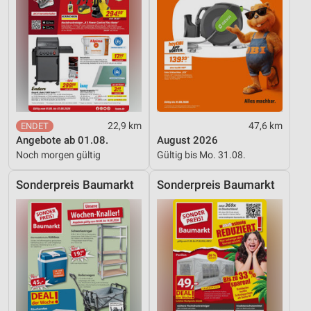
Verwendung reduzierter Daten zur Auswahl von
Inhalten
IAB-Besonderheiten:
Verwendung genauer Standortdaten
Geräte anhand von aktiv angeforderten
Informationen identifizieren
22,9 km
47,6 km
Nicht-IAB-Verarbeitungszwecke:
Angebote ab 01.08.
August 2026
Notwendig
Noch morgen gültig
Gültig bis Mo. 31.08.
Performance
Sonderpreis Baumarkt
Sonderpreis Baumarkt
Funktional
Werbung