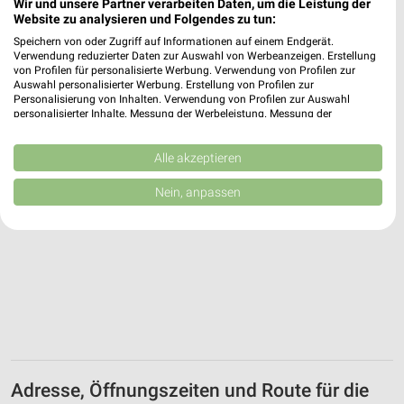
Heute 06:30 - 18:00 Uhr |
Wir und unsere Partner verarbeiten Daten, um die Leistung der
Geöffnet
Website zu analysieren und Folgendes zu tun:
33,06 km
Speichern von oder Zugriff auf Informationen auf einem Endgerät.
Verwendung reduzierter Daten zur Auswahl von Werbeanzeigen. Erstellung
von Profilen für personalisierte Werbung. Verwendung von Profilen zur
Auswahl personalisierter Werbung. Erstellung von Profilen zur
Personalisierung von Inhalten. Verwendung von Profilen zur Auswahl
personalisierter Inhalte. Messung der Werbeleistung. Messung der
Performance von Inhalten. Analyse von Zielgruppen durch Statistiken oder
Kombinationen von Daten aus verschiedenen Quellen. Entwicklung und
Verbesserung der Angebote. Verwendung reduzierter Daten zur Auswahl
Alle akzeptieren
von Inhalten.
Daten können außerhalb der Europäischen Union weitergegeben und in die
Nein, anpassen
USA gesendet werden.
Ihre Einwilligung und die cookie Richtlinie gelten ausschließlich für diese
Website/App.
Partnerliste anzeigen (1 IAB-Anbieter)
Wir nutzen Ihre Daten für folgende Zwecke:
IAB-Verarbeitungszwecke:
Speichern von oder Zugriff auf Informationen
auf einem Endgerät
Verwendung reduzierter Daten zur Auswahl von
Adresse, Öffnungszeiten und Route für die
Werbeanzeigen