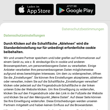
Filialen in der Umgebung
Datenschutzbestimmungen
Datenschutzeinstellungen
2 Filialen
Durch Klicken auf die Schaltfläche „Ablehnen“ wird die
Standardeinstellung nur für unbedingt erforderliche cookie
bremer Baustoffe Eutin
beibehalten.
Bgm.-Steenbock-Straße 34
Wir und unsere Partner speichern und/oder greifen auf Informationen auf
23701 Eutin
einem Gerät zu, wie z. B. eindeutige IDs in cookie und anderen
❯
Browserspeichern, um personenbezogene Daten zu verarbeiten. Einige
Heute 07:00 - 18:00 Uhr |
Geöffnet
Anbieter verarbeiten Ihre personenbezogenen Daten möglicherweise
aufgrund eines berechtigten Interesses. Um dem zu widersprechen, öffnen
23,90 km
Sie die „Einstellungen“. Sie können Ihre Einstellungen akzeptieren, ablehnen
oder verwalten, indem Sie auf die Schaltfläche „Einstellungen verwalten“
klicken oder jederzeit auf die Fingerabdruck-Schaltfläche in der linken
unteren Ecke der Website klicken. Um Ihre Einwilligung zu widerrufen,
bremer Baustoffe Luschendorf
klicken Sie auf den Fingerabdruck oder den Link in der Fußzeile der Website
Ostseestraße 2
und klicken Sie auf den Menüpunkt „Meine Daten“. Auf dieser Seite können
Sie Ihre Einwilligung widerrufen. Diese Entscheidungen werden unseren
23689 Luschendorf
❯
Partnern mitgeteilt und haben keinen Einfluss auf die Browserdaten.