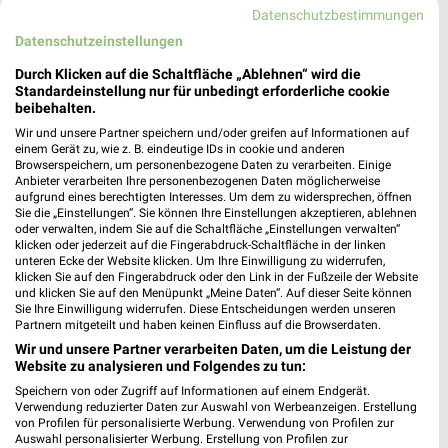
Datenschutzbestimmungen
Datenschutzeinstellungen
Durch Klicken auf die Schaltfläche „Ablehnen“ wird die
Standardeinstellung nur für unbedingt erforderliche cookie
beibehalten.
Wir und unsere Partner speichern und/oder greifen auf Informationen auf
einem Gerät zu, wie z. B. eindeutige IDs in cookie und anderen
Browserspeichern, um personenbezogene Daten zu verarbeiten. Einige
Anbieter verarbeiten Ihre personenbezogenen Daten möglicherweise
aufgrund eines berechtigten Interesses. Um dem zu widersprechen, öffnen
0,3 km
1,3 km
Sie die „Einstellungen“. Sie können Ihre Einstellungen akzeptieren, ablehnen
oder verwalten, indem Sie auf die Schaltfläche „Einstellungen verwalten“
Angebote ab 03.08.
Angebote ab 03.08.
klicken oder jederzeit auf die Fingerabdruck-Schaltfläche in der linken
Gültig bis So. 16.08.
Noch morgen gültig
unteren Ecke der Website klicken. Um Ihre Einwilligung zu widerrufen,
klicken Sie auf den Fingerabdruck oder den Link in der Fußzeile der Website
und klicken Sie auf den Menüpunkt „Meine Daten“. Auf dieser Seite können
EDEKA
EDEKA
Sie Ihre Einwilligung widerrufen. Diese Entscheidungen werden unseren
Partnern mitgeteilt und haben keinen Einfluss auf die Browserdaten.
Wir und unsere Partner verarbeiten Daten, um die Leistung der
Website zu analysieren und Folgendes zu tun:
Speichern von oder Zugriff auf Informationen auf einem Endgerät.
Verwendung reduzierter Daten zur Auswahl von Werbeanzeigen. Erstellung
von Profilen für personalisierte Werbung. Verwendung von Profilen zur
Auswahl personalisierter Werbung. Erstellung von Profilen zur