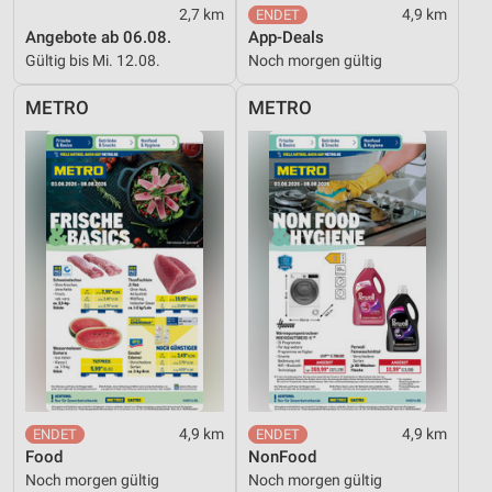
2,7 km
4,9 km
Angebote ab 06.08.
App-Deals
Geräte anhand von aktiv angeforderten
Informationen identifizieren
Gültig bis Mi. 12.08.
Noch morgen gültig
Nicht-IAB-Verarbeitungszwecke:
METRO
METRO
Notwendig
Performance
Funktional
Werbung
4,9 km
4,9 km
Food
NonFood
Noch morgen gültig
Noch morgen gültig