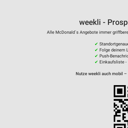
Messung der Performance von Inhalten
Analyse von Zielgruppen durch Statistiken oder Kombinationen 
weekli - Pros
Quellen
Alle McDonald´s Angebote immer griffberei
Entwicklung und Verbesserung der Angebote
✔
Standortgenau
Verwendung reduzierter Daten zur Auswahl von Inhalten
✔
Folge deinem L
IAB-Besonderheiten:
✔
Push-Benachric
✔
Einkaufsliste -
Verwendung genauer Standortdaten
Nutze weekli auch mobil –
Geräte anhand von aktiv angeforderten Informationen identifizie
Nicht-IAB-Verarbeitungszwecke:
Notwendig
Performance
Funktional
Werbung