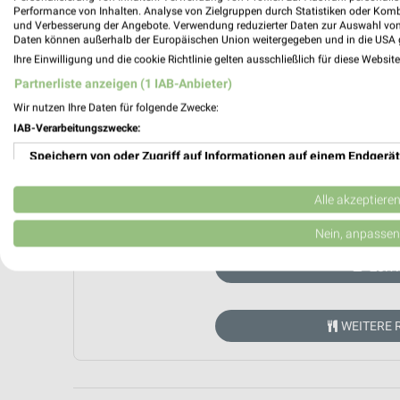
Performance von Inhalten. Analyse von Zielgruppen durch Statistiken oder Kom
und Verbesserung der Angebote. Verwendung reduzierter Daten zur Auswahl von
Daten können außerhalb der Europäischen Union weitergegeben und in die USA 
Ihre Einwilligung und die cookie Richtlinie gelten ausschließlich für diese Websit
Partnerliste anzeigen (1 IAB-Anbieter)
Wir nutzen Ihre Daten für folgende Zwecke:
IAB-Verarbeitungszwecke:
Speichern von oder Zugriff auf Informationen auf einem Endgerät
Verwendung reduzierter Daten zur Auswahl von Werbeanzeigen
Alle akzeptiere
Aktuell kein
Erstellung von Profilen für personalisierte Werbung
Nein, anpassen
Verwendung von Profilen zur Auswahl personalisierter Werbung
ZUR 
Erstellung von Profilen zur Personalisierung von Inhalten
WEITERE 
Verwendung von Profilen zur Auswahl personalisierter Inhalte
Messung der Werbeleistung