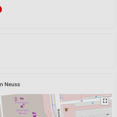
in Neuss
⛶