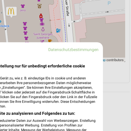
Datenschutzbestimmungen
Leaflet
|
©
OpenStreetMap
contributors
tellung nur für unbedingt erforderliche cookie
N
NAVIGATION MIT GOOGLE/IOS MAPS
erät zu, wie z. B. eindeutige IDs in cookie und anderen
verarbeiten Ihre personenbezogenen Daten möglicherweise
„Einstellungen“. Sie können Ihre Einstellungen akzeptieren,
 klicken oder jederzeit auf die Fingerabdruck-Schaltfläche in
klicken Sie auf den Fingerabdruck oder den Link in der Fußzeile
önnen Sie Ihre Einwilligung widerrufen. Diese Entscheidungen
ten.
ite zu analysieren und Folgendes zu tun:
reduzierter Daten zur Auswahl von Werbeanzeigen. Erstellung
ersonalisierter Werbung. Erstellung von Profilen zur
ierter Inhalte. Messung der Werbeleistung. Messung der