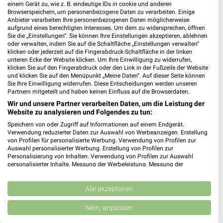
2,48 km
einem Gerät zu, wie z. B. eindeutige IDs in cookie und anderen
Browserspeichern, um personenbezogene Daten zu verarbeiten. Einige
Anbieter verarbeiten Ihre personenbezogenen Daten möglicherweise
aufgrund eines berechtigten Interesses. Um dem zu widersprechen, öffnen
dm Mülheim an der Ruhr
Sie die „Einstellungen“. Sie können Ihre Einstellungen akzeptieren, ablehnen
Hans-Böckler-Platz 10
oder verwalten, indem Sie auf die Schaltfläche „Einstellungen verwalten“
klicken oder jederzeit auf die Fingerabdruck-Schaltfläche in der linken
45468 Mülheim an der Ruhr
❯
unteren Ecke der Website klicken. Um Ihre Einwilligung zu widerrufen,
klicken Sie auf den Fingerabdruck oder den Link in der Fußzeile der Website
Heute 08:00 - 20:00 Uhr |
Geschlossen
und klicken Sie auf den Menüpunkt „Meine Daten“. Auf dieser Seite können
Sie Ihre Einwilligung widerrufen. Diese Entscheidungen werden unseren
2,82 km
Partnern mitgeteilt und haben keinen Einfluss auf die Browserdaten.
Wir und unsere Partner verarbeiten Daten, um die Leistung der
Website zu analysieren und Folgendes zu tun:
Speichern von oder Zugriff auf Informationen auf einem Endgerät.
Verwendung reduzierter Daten zur Auswahl von Werbeanzeigen. Erstellung
von Profilen für personalisierte Werbung. Verwendung von Profilen zur
Auswahl personalisierter Werbung. Erstellung von Profilen zur
Personalisierung von Inhalten. Verwendung von Profilen zur Auswahl
personalisierter Inhalte. Messung der Werbeleistung. Messung der
Performance von Inhalten. Analyse von Zielgruppen durch Statistiken oder
Kombinationen von Daten aus verschiedenen Quellen. Entwicklung und
Verbesserung der Angebote. Verwendung reduzierter Daten zur Auswahl
Alle akzeptieren
von Inhalten.
Daten können außerhalb der Europäischen Union weitergegeben und in die
Nein, anpassen
USA gesendet werden.
Ihre Einwilligung und die cookie Richtlinie gelten ausschließlich für diese