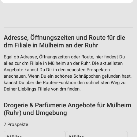
Website/App.
Partnerliste anzeigen (1 IAB-Anbieter)
Wir nutzen Ihre Daten für folgende Zwecke:
IAB-Verarbeitungszwecke:
Adresse, Öffnungszeiten und Route für die
Speichern von oder Zugriff auf Informationen
auf einem Endgerät
dm Filiale in Mülheim an der Ruhr
Verwendung reduzierter Daten zur Auswahl von
Egal ob Adresse, Öffnungszeiten oder Route, hier findest Du
Werbeanzeigen
alles zur dm Filiale in Mülheim an der Ruhr. Die aktuellsten
Angebote kannst Du Dir in den neuesten Prospekten
Erstellung von Profilen für personalisierte
anschauen. Wenn Du ein schönes Schnäppchen gefunden hast,
Werbung
kannst Du über die Routen-Funktion den schnellsten Weg zu
Deiner Lieblings-Filiale von dm finden.
Verwendung von Profilen zur Auswahl
personalisierter Werbung
Drogerie & Parfümerie Angebote für Mülheim
Erstellung von Profilen zur Personalisierung
(Ruhr) und Umgebung
von Inhalten
7 Prospekte
Verwendung von Profilen zur Auswahl
personalisierter Inhalte