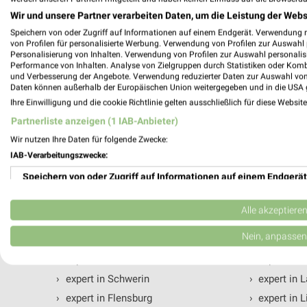
Wir und unsere Partner verarbeiten Daten, um die Leistung der Webs
Speichern von oder Zugriff auf Informationen auf einem Endgerät. Verwendung 
von Profilen für personalisierte Werbung. Verwendung von Profilen zur Auswahl p
Personalisierung von Inhalten. Verwendung von Profilen zur Auswahl personalis
Performance von Inhalten. Analyse von Zielgruppen durch Statistiken oder Kom
Alle Filialen, Adressen und Öffnungsz
und Verbesserung der Angebote. Verwendung reduzierter Daten zur Auswahl von
Daten können außerhalb der Europäischen Union weitergegeben und in die USA 
Ihre Einwilligung und die cookie Richtlinie gelten ausschließlich für diese Websit
Filialen und Öffnungszeiten von expert in der Umgebun
Weg zu Deiner Lieblingsfiliale von expert.
Partnerliste anzeigen (1 IAB-Anbieter)
Wir nutzen Ihre Daten für folgende Zwecke:
IAB-Verarbeitungszwecke:
expert Filialen & Öffnungszeiten in fo
Speichern von oder Zugriff auf Informationen auf einem Endgerät
›
expert in Leipzig
›
expert in 
Verwendung reduzierter Daten zur Auswahl von Werbeanzeigen
Alle akzeptiere
›
expert in Mannheim
›
expert in 
Erstellung von Profilen für personalisierte Werbung
Nein, anpassen
›
expert in Halle (Saale)
›
expert in 
›
expert in Leverkusen
›
expert in 
Verwendung von Profilen zur Auswahl personalisierter Werbung
›
expert in Schwerin
›
expert in 
Erstellung von Profilen zur Personalisierung von Inhalten
›
expert in Flensburg
›
expert in 