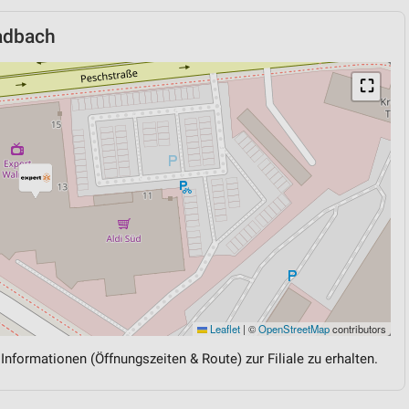
adbach
⛶
Leaflet
|
©
OpenStreetMap
contributors
 Informationen (Öffnungszeiten & Route) zur Filiale zu erhalten.