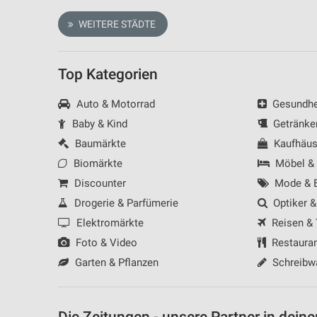
Verwendung von Profilen zur Auswahl personalisierter Inhalte
WEITERE STÄDTE
Messung der Werbeleistung
Messung der Performance von Inhalten
Top Kategorien
Analyse von Zielgruppen durch Statistiken oder Kombinationen 
Auto & Motorrad
Gesundhei
Quellen
Baby & Kind
Getränke
Entwicklung und Verbesserung der Angebote
Baumärkte
Kaufhäus
Biomärkte
Möbel &
Verwendung reduzierter Daten zur Auswahl von Inhalten
Discounter
Mode & B
IAB-Besonderheiten:
Drogerie & Parfümerie
Optiker &
Verwendung genauer Standortdaten
Elektromärkte
Reisen &
Geräte anhand von aktiv angeforderten Informationen identifizie
Foto & Video
Restaura
Garten & Pflanzen
Schreibw
Nicht-IAB-Verarbeitungszwecke:
Notwendig
Performance