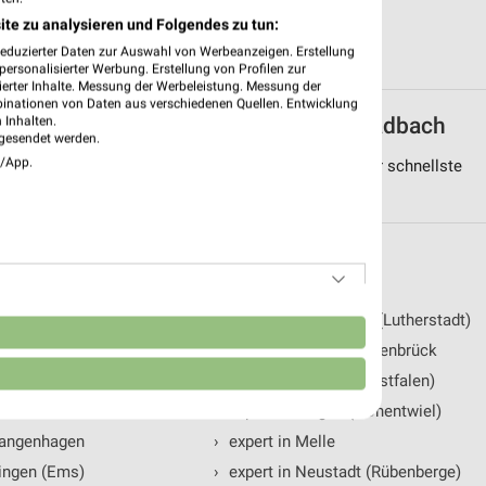
ite zu analysieren und Folgendes zu tun:
reduzierter Daten zur Auswahl von Werbeanzeigen. Erstellung
ersonalisierter Werbung. Erstellung von Profilen zur
ierter Inhalte. Messung der Werbeleistung. Messung der
binationen von Daten aus verschiedenen Quellen. Entwicklung
eiten von expert in und um Mönchengladbach
 Inhalten.
gesendet werden.
e/App.
g von Mönchengladbach sortiert nach Entfernung. Der schnellste
lgenden Städten
Neumünster
›
expert in Wittenberg (Lutherstadt)
n
Brandenburg (Havel)
›
expert in Rheda-Wiedenbrück
Neubrandenburg
›
expert in Gronau (Westfalen)
Garbsen
›
expert in Singen (Hohentwiel)
Langenhagen
›
expert in Melle
Lingen (Ems)
›
expert in Neustadt (Rübenberge)