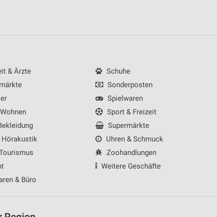
von Daten aus verschiedenen
t & Ärzte
Schuhe
märkte
Sonderposten
er
Spielwaren
 Wohnen
Sport & Freizeit
ekleidung
Supermärkte
 Hörakustik
Uhren & Schmuck
 Tourismus
Zoohandlungen
ren
nt
Weitere Geschäfte
aren & Büro