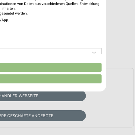
binationen von Daten aus verschiedenen Quellen. Entwicklung
 Inhalten.
gesendet werden.
e/App.
n
e Prospekte vorhanden.
HÄNDLER-WEBSEITE
TERE GESCHÄFTE ANGEBOTE