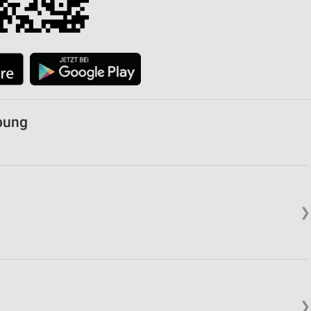
ebung
❯
❯