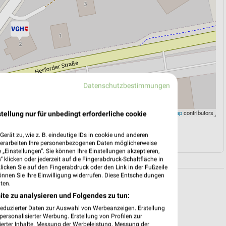
Datenschutzbestimmungen
Leaflet
|
©
OpenStreetMap
contributors
tellung nur für unbedingt erforderliche cookie
N
NAVIGATION MIT GOOGLE/IOS MAPS
erät zu, wie z. B. eindeutige IDs in cookie und anderen
verarbeiten Ihre personenbezogenen Daten möglicherweise
„Einstellungen“. Sie können Ihre Einstellungen akzeptieren,
 klicken oder jederzeit auf die Fingerabdruck-Schaltfläche in
klicken Sie auf den Fingerabdruck oder den Link in der Fußzeile
önnen Sie Ihre Einwilligung widerrufen. Diese Entscheidungen
ten.
ite zu analysieren und Folgendes zu tun:
reduzierter Daten zur Auswahl von Werbeanzeigen. Erstellung
ersonalisierter Werbung. Erstellung von Profilen zur
ierter Inhalte. Messung der Werbeleistung. Messung der