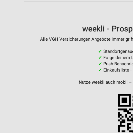
Messung der Performance von Inhalten
Analyse von Zielgruppen durch Statistiken oder Kombinationen 
Quellen
weekli - Pros
Entwicklung und Verbesserung der Angebote
Alle VGH Versicherungen Angebote immer griffb
Verwendung reduzierter Daten zur Auswahl von Inhalten
✔
Standortgenau
IAB-Besonderheiten:
✔
Folge deinem L
✔
Push-Benachric
Verwendung genauer Standortdaten
✔
Einkaufsliste -
Geräte anhand von aktiv angeforderten Informationen identifizie
Nutze weekli auch mobil –
Nicht-IAB-Verarbeitungszwecke:
Notwendig
Performance
Funktional
Werbung