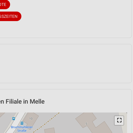
OTE
GSZEITEN
Filiale in Melle
⛶