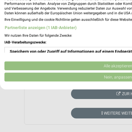
Performance von Inhalten. Analyse von Zielgruppen durch Statistiken oder Kom
und Verbesserung der Angebote. Verwendung reduzierter Daten zur Auswahl von
Daten können außerhalb der Europäischen Union weitergegeben und in die USA 
Ihre Einwilligung und die cookie Richtlinie gelten ausschließlich für diese Websit
Partnerliste anzeigen (1 IAB-Anbieter)
Wir nutzen Ihre Daten für folgende Zwecke:
IAB-Verarbeitungszwecke:
Speichern von oder Zugriff auf Informationen auf einem Endgerät
Verwendung reduzierter Daten zur Auswahl von Werbeanzeigen
Alle akzeptiere
Aktuell kein
Erstellung von Profilen für personalisierte Werbung
Nein, anpassen
Verwendung von Profilen zur Auswahl personalisierter Werbung
ZUR 
Erstellung von Profilen zur Personalisierung von Inhalten
Verwendung von Profilen zur Auswahl personalisierter Inhalte
WEITERE WEI
Messung der Werbeleistung