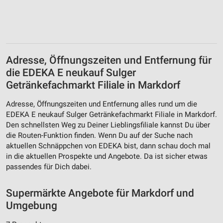
IAB-Verarbeitungszwecke:
Speichern von oder Zugriff auf Informationen
auf einem Endgerät
Verwendung reduzierter Daten zur Auswahl von
Adresse, Öffnungszeiten und Entfernung für
Werbeanzeigen
die EDEKA E neukauf Sulger
Erstellung von Profilen für personalisierte
Getränkefachmarkt Filiale in Markdorf
Werbung
Adresse, Öffnungszeiten und Entfernung alles rund um die
Verwendung von Profilen zur Auswahl
EDEKA E neukauf Sulger Getränkefachmarkt Filiale in Markdorf.
personalisierter Werbung
Den schnellsten Weg zu Deiner Lieblingsfiliale kannst Du über
die Routen-Funktion finden. Wenn Du auf der Suche nach
Erstellung von Profilen zur Personalisierung
aktuellen Schnäppchen von EDEKA bist, dann schau doch mal
von Inhalten
in die aktuellen Prospekte und Angebote. Da ist sicher etwas
Verwendung von Profilen zur Auswahl
passendes für Dich dabei.
personalisierter Inhalte
Supermärkte Angebote für Markdorf und
Messung der Werbeleistung
Umgebung
Messung der Performance von Inhalten