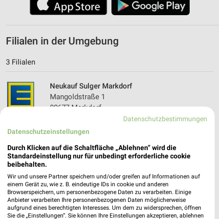
Filialen in der Umgebung
3 Filialen
Neukauf Sulger Markdorf
Mangoldstraße 1
88677 Markdorf
❯
Datenschutzbestimmungen
Heute 07:00 - 21:00 Uhr |
Geöffnet
Datenschutzeinstellungen
0,10 km • Angebote: 1 Prospekt
Durch Klicken auf die Schaltfläche „Ablehnen“ wird die
Standardeinstellung nur für unbedingt erforderliche cookie
beibehalten.
EDEKA Sulger Markdorf
Wir und unsere Partner speichern und/oder greifen auf Informationen auf
Ravensburgerstraße 36
einem Gerät zu, wie z. B. eindeutige IDs in cookie und anderen
88677 Markdorf
Browserspeichern, um personenbezogene Daten zu verarbeiten. Einige
❯
Anbieter verarbeiten Ihre personenbezogenen Daten möglicherweise
Heute 07:00 - 20:00 Uhr |
Geöffnet
aufgrund eines berechtigten Interesses. Um dem zu widersprechen, öffnen
Sie die „Einstellungen“. Sie können Ihre Einstellungen akzeptieren, ablehnen