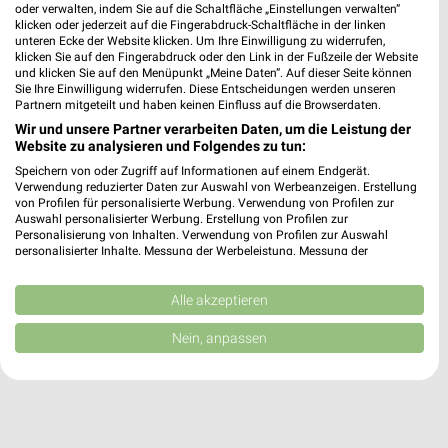
0,82 km • Angebote: 1 Prospekt
oder verwalten, indem Sie auf die Schaltfläche „Einstellungen verwalten“
klicken oder jederzeit auf die Fingerabdruck-Schaltfläche in der linken
unteren Ecke der Website klicken. Um Ihre Einwilligung zu widerrufen,
klicken Sie auf den Fingerabdruck oder den Link in der Fußzeile der Website
EDEKA Sulger Bermatingen
und klicken Sie auf den Menüpunkt „Meine Daten“. Auf dieser Seite können
In der Breite 2
Sie Ihre Einwilligung widerrufen. Diese Entscheidungen werden unseren
Partnern mitgeteilt und haben keinen Einfluss auf die Browserdaten.
88697 Bermatingen
❯
Wir und unsere Partner verarbeiten Daten, um die Leistung der
Heute 07:00 - 20:00 Uhr |
Geöffnet
Website zu analysieren und Folgendes zu tun:
Speichern von oder Zugriff auf Informationen auf einem Endgerät.
3,30 km
Verwendung reduzierter Daten zur Auswahl von Werbeanzeigen. Erstellung
von Profilen für personalisierte Werbung. Verwendung von Profilen zur
Auswahl personalisierter Werbung. Erstellung von Profilen zur
Personalisierung von Inhalten. Verwendung von Profilen zur Auswahl
personalisierter Inhalte. Messung der Werbeleistung. Messung der
Performance von Inhalten. Analyse von Zielgruppen durch Statistiken oder
Kombinationen von Daten aus verschiedenen Quellen. Entwicklung und
Verbesserung der Angebote. Verwendung reduzierter Daten zur Auswahl
Alle akzeptieren
von Inhalten.
Daten können außerhalb der Europäischen Union weitergegeben und in die
Nein, anpassen
USA gesendet werden.
Ihre Einwilligung und die cookie Richtlinie gelten ausschließlich für diese
Website/App.
Partnerliste anzeigen (1 IAB-Anbieter)
Wir nutzen Ihre Daten für folgende Zwecke: