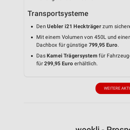
Transportsysteme
Den
Uebler i21 Heckträger
zum sichere
Mit einem Volumen von 450L und einer 
Dachbox für günstige
799,95 Euro
.
Das
Kamei Trägersystem
für Fahrzeuge
für
299,95 Euro
erhältlich.
WEITERE AKT
weekli - Pros