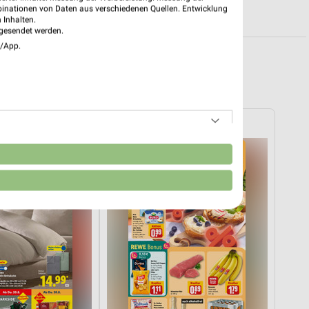
binationen von Daten aus verschiedenen Quellen. Entwicklung
 Inhalten.
gesendet werden.
e/App.
REWE
n