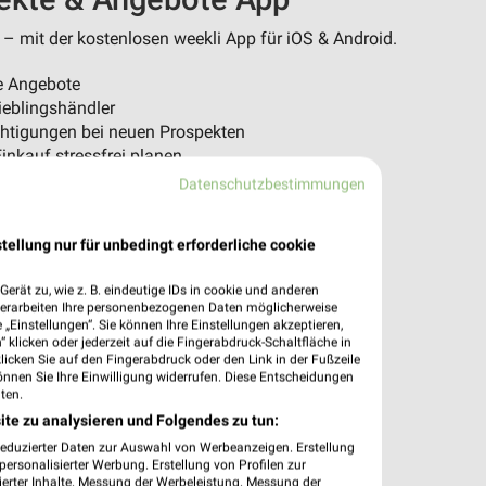
 – mit der kostenlosen weekli App für iOS & Android.
 Angebote
eblingshändler
htigungen bei neuen Prospekten
Einkauf stressfrei planen
Datenschutzbestimmungen
App jetzt laden oder QR-Code scannen.
tellung nur für unbedingt erforderliche cookie
erät zu, wie z. B. eindeutige IDs in cookie und anderen
verarbeiten Ihre personenbezogenen Daten möglicherweise
„Einstellungen“. Sie können Ihre Einstellungen akzeptieren,
 klicken oder jederzeit auf die Fingerabdruck-Schaltfläche in
klicken Sie auf den Fingerabdruck oder den Link in der Fußzeile
önnen Sie Ihre Einwilligung widerrufen. Diese Entscheidungen
ten.
ite zu analysieren und Folgendes zu tun:
reduzierter Daten zur Auswahl von Werbeanzeigen. Erstellung
ersonalisierter Werbung. Erstellung von Profilen zur
ierter Inhalte. Messung der Werbeleistung. Messung der