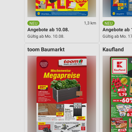
Messung der Performance von Inhalten
Analyse von Zielgruppen durch Statistiken oder Kombinationen 
Quellen
1,3 km
Angebote ab 10.08.
Angebote ab 
Entwicklung und Verbesserung der Angebote
Gültig ab Mo. 10.08.
Gültig ab Mo. 1
Verwendung reduzierter Daten zur Auswahl von Inhalten
toom Baumarkt
Kaufland
IAB-Besonderheiten:
Verwendung genauer Standortdaten
Geräte anhand von aktiv angeforderten Informationen identifizie
Nicht-IAB-Verarbeitungszwecke:
Notwendig
Performance
Funktional
Werbung