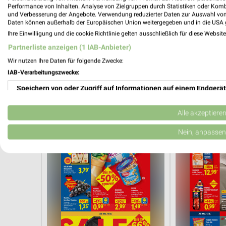
Performance von Inhalten. Analyse von Zielgruppen durch Statistiken oder Kom
und Verbesserung der Angebote. Verwendung reduzierter Daten zur Auswahl von
Daten können außerhalb der Europäischen Union weitergegeben und in die USA 
Ihre Einwilligung und die cookie Richtlinie gelten ausschließlich für diese Websit
Aktuelle Prospekte
Partnerliste anzeigen (1 IAB-Anbieter)
Wir nutzen Ihre Daten für folgende Zwecke:
10 Prospekte
IAB-Verarbeitungszwecke:
Speichern von oder Zugriff auf Informationen auf einem Endgerät
Lidl
Lidl
Verwendung reduzierter Daten zur Auswahl von Werbeanzeigen
Alle akzeptiere
Erstellung von Profilen für personalisierte Werbung
Nein, anpassen
Verwendung von Profilen zur Auswahl personalisierter Werbung
Erstellung von Profilen zur Personalisierung von Inhalten
Verwendung von Profilen zur Auswahl personalisierter Inhalte
Messung der Werbeleistung