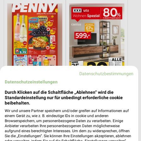
Datenschutzbestimmungen
Datenschutzeinstellungen
2,3 km
25,2 km
Durch Klicken auf die Schaltfläche „Ablehnen“ wird die
Angebote ab 03.08.
Wohnen Spezial
Standardeinstellung nur für unbedingt erforderliche cookie
beibehalten.
Noch heute gültig
Gültig bis Fr. 14.08.
Wir und unsere Partner speichern und/oder greifen auf Informationen auf
einem Gerät zu, wie z. B. eindeutige IDs in cookie und anderen
XXXLutz
XXXLutz
Browserspeichern, um personenbezogene Daten zu verarbeiten. Einige
Anbieter verarbeiten Ihre personenbezogenen Daten möglicherweise
aufgrund eines berechtigten Interesses. Um dem zu widersprechen, öffnen
Sie die „Einstellungen“. Sie können Ihre Einstellungen akzeptieren, ablehnen
oder verwalten, indem Sie auf die Schaltfläche „Einstellungen verwalten“