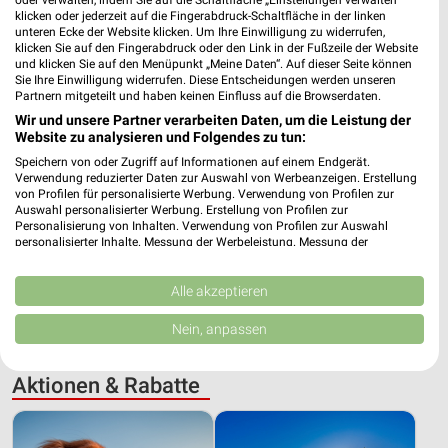
klicken oder jederzeit auf die Fingerabdruck-Schaltfläche in der linken
unteren Ecke der Website klicken. Um Ihre Einwilligung zu widerrufen,
klicken Sie auf den Fingerabdruck oder den Link in der Fußzeile der Website
und klicken Sie auf den Menüpunkt „Meine Daten“. Auf dieser Seite können
Sie Ihre Einwilligung widerrufen. Diese Entscheidungen werden unseren
Partnern mitgeteilt und haben keinen Einfluss auf die Browserdaten.
Wir und unsere Partner verarbeiten Daten, um die Leistung der
Website zu analysieren und Folgendes zu tun:
Speichern von oder Zugriff auf Informationen auf einem Endgerät.
Verwendung reduzierter Daten zur Auswahl von Werbeanzeigen. Erstellung
von Profilen für personalisierte Werbung. Verwendung von Profilen zur
Auswahl personalisierter Werbung. Erstellung von Profilen zur
25,2 km
25,2 km
Personalisierung von Inhalten. Verwendung von Profilen zur Auswahl
personalisierter Inhalte. Messung der Werbeleistung. Messung der
Dieter Knoll
Mega Tage
Performance von Inhalten. Analyse von Zielgruppen durch Statistiken oder
Gültig bis Fr. 14.08.
Gültig bis Fr. 14.08.
Kombinationen von Daten aus verschiedenen Quellen. Entwicklung und
Verbesserung der Angebote. Verwendung reduzierter Daten zur Auswahl
Alle akzeptieren
von Inhalten.
ALLE PROSPEKTE
Daten können außerhalb der Europäischen Union weitergegeben und in die
Nein, anpassen
USA gesendet werden.
Ihre Einwilligung und die cookie Richtlinie gelten ausschließlich für diese
Website/App.
Aktionen & Rabatte
Partnerliste anzeigen (1 IAB-Anbieter)
Wir nutzen Ihre Daten für folgende Zwecke: