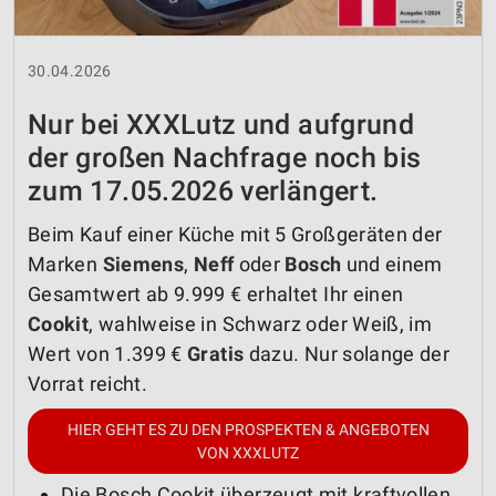
30.04.2026
Nur bei XXXLutz und aufgrund
der großen Nachfrage noch bis
zum 17.05.2026 verlängert.
Beim Kauf einer Küche mit 5 Großgeräten der
Marken
Siemens
,
Neff
oder
Bosch
und einem
Gesamtwert ab 9.999 € erhaltet Ihr einen
Cookit
, wahlweise in Schwarz oder Weiß, im
Wert von 1.399 €
Gratis
dazu. Nur solange der
Vorrat reicht.
HIER GEHT ES ZU DEN PROSPEKTEN & ANGEBOTEN
VON XXXLUTZ
Die Bosch Cookit überzeugt mit kraftvollen