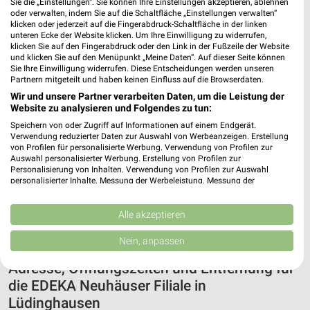
Sie die „Einstellungen“. Sie können Ihre Einstellungen akzeptieren, ablehnen
oder verwalten, indem Sie auf die Schaltfläche „Einstellungen verwalten“
klicken oder jederzeit auf die Fingerabdruck-Schaltfläche in der linken
unteren Ecke der Website klicken. Um Ihre Einwilligung zu widerrufen,
klicken Sie auf den Fingerabdruck oder den Link in der Fußzeile der Website
und klicken Sie auf den Menüpunkt „Meine Daten“. Auf dieser Seite können
Sie Ihre Einwilligung widerrufen. Diese Entscheidungen werden unseren
Partnern mitgeteilt und haben keinen Einfluss auf die Browserdaten.
Wir und unsere Partner verarbeiten Daten, um die Leistung der
Website zu analysieren und Folgendes zu tun:
Speichern von oder Zugriff auf Informationen auf einem Endgerät.
Verwendung reduzierter Daten zur Auswahl von Werbeanzeigen. Erstellung
von Profilen für personalisierte Werbung. Verwendung von Profilen zur
Auswahl personalisierter Werbung. Erstellung von Profilen zur
Personalisierung von Inhalten. Verwendung von Profilen zur Auswahl
personalisierter Inhalte. Messung der Werbeleistung. Messung der
Performance von Inhalten. Analyse von Zielgruppen durch Statistiken oder
Kombinationen von Daten aus verschiedenen Quellen. Entwicklung und
Verbesserung der Angebote. Verwendung reduzierter Daten zur Auswahl
Alle akzeptieren
von Inhalten.
Daten können außerhalb der Europäischen Union weitergegeben und in die
Nein, anpassen
USA gesendet werden.
Ihre Einwilligung und die cookie Richtlinie gelten ausschließlich für diese
Adresse, Öffnungszeiten und Entfernung für
Website/App.
die EDEKA Neuhäuser Filiale in
Partnerliste anzeigen (1 IAB-Anbieter)
Lüdinghausen