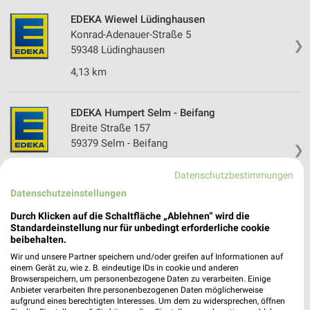
EDEKA Wiewel Lüdinghausen
Konrad-Adenauer-Straße 5
❯
59348 Lüdinghausen
4,13 km
EDEKA Humpert Selm - Beifang
Breite Straße 157
59379 Selm - Beifang
❯
Heute
geschlossen
Datenschutzbestimmungen
9,13 km
Datenschutzeinstellungen
Durch Klicken auf die Schaltfläche „Ablehnen“ wird die
Standardeinstellung nur für unbedingt erforderliche cookie
E center Geldmann Selm
beibehalten.
Botzlarstraße 1
Wir und unsere Partner speichern und/oder greifen auf Informationen auf
59379 Selm
❯
einem Gerät zu, wie z. B. eindeutige IDs in cookie und anderen
Browserspeichern, um personenbezogene Daten zu verarbeiten. Einige
Heute
geschlossen
Anbieter verarbeiten Ihre personenbezogenen Daten möglicherweise
aufgrund eines berechtigten Interesses. Um dem zu widersprechen, öffnen
9,83 km