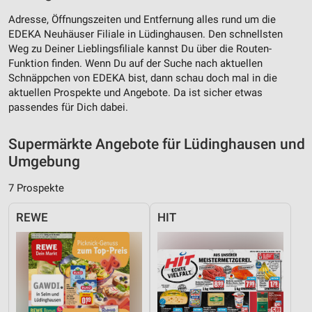
Wir nutzen Ihre Daten für folgende Zwecke:
IAB-Verarbeitungszwecke:
Adresse, Öffnungszeiten und Entfernung alles rund um die
EDEKA Neuhäuser Filiale in Lüdinghausen. Den schnellsten
Speichern von oder Zugriff auf Informationen
Weg zu Deiner Lieblingsfiliale kannst Du über die Routen-
auf einem Endgerät
Funktion finden. Wenn Du auf der Suche nach aktuellen
Schnäppchen von EDEKA bist, dann schau doch mal in die
Verwendung reduzierter Daten zur Auswahl von
Werbeanzeigen
aktuellen Prospekte und Angebote. Da ist sicher etwas
passendes für Dich dabei.
Erstellung von Profilen für personalisierte
Werbung
Supermärkte Angebote für Lüdinghausen und
Umgebung
Verwendung von Profilen zur Auswahl
personalisierter Werbung
7 Prospekte
Erstellung von Profilen zur Personalisierung
von Inhalten
REWE
HIT
Verwendung von Profilen zur Auswahl
personalisierter Inhalte
Messung der Werbeleistung
Messung der Performance von Inhalten