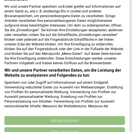
0 km
0 km
Wir und unsere Partner speichern und/oder greifen auf Informationen auf
Fellbacher Wochenblatt KW 44
Fellbacher Wochenblatt KW 5
einem Gerät zu, wie z. B. eindeutige IDs in cookie und anderen
Browserspeichern, um personenbezogene Daten zu verarbeiten. Einige
Gültig bis Sa. 28.11.
Gültig bis Do. 28.01.
Anbieter verarbeiten Ihre personenbezogenen Daten möglicherweise
aufgrund eines berechtigten Interesses. Um dem zu widersprechen, öffnen
Stuttgarter Zeitung
Stuttgarter Zeitung
Sie die „Einstellungen“. Sie können Ihre Einstellungen akzeptieren, ablehnen
oder verwalten, indem Sie auf die Schaltfläche „Einstellungen verwalten“
klicken oder jederzeit auf die Fingerabdruck-Schaltfläche in der linken
unteren Ecke der Website klicken. Um Ihre Einwilligung zu widerrufen,
klicken Sie auf den Fingerabdruck oder den Link in der Fußzeile der Website
und klicken Sie auf den Menüpunkt „Meine Daten“. Auf dieser Seite können
Sie Ihre Einwilligung widerrufen. Diese Entscheidungen werden unseren
Partnern mitgeteilt und haben keinen Einfluss auf die Browserdaten.
Wir und unsere Partner verarbeiten Daten, um die Leistung der
Website zu analysieren und Folgendes zu tun:
Speichern von oder Zugriff auf Informationen auf einem Endgerät.
Verwendung reduzierter Daten zur Auswahl von Werbeanzeigen. Erstellung
von Profilen für personalisierte Werbung. Verwendung von Profilen zur
Auswahl personalisierter Werbung. Erstellung von Profilen zur
Personalisierung von Inhalten. Verwendung von Profilen zur Auswahl
personalisierter Inhalte. Messung der Werbeleistung. Messung der
Performance von Inhalten. Analyse von Zielgruppen durch Statistiken oder
Kombinationen von Daten aus verschiedenen Quellen. Entwicklung und
0 km
0 km
Verbesserung der Angebote. Verwendung reduzierter Daten zur Auswahl
Alle akzeptieren
Fellbacher Wochenblatt KW19
Stuttgarter Wochenblatt KW 19_2026
von Inhalten.
Noch heute gültig
Noch morgen gültig
Daten können außerhalb der Europäischen Union weitergegeben und in die
Nein, anpassen