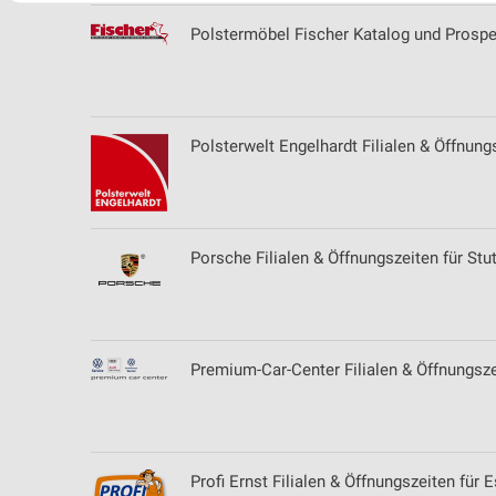
Polstermöbel Fischer Katalog und Prospe
Erstellung von Profilen zur Personalisierung von Inhalten
Verwendung von Profilen zur Auswahl personalisierter Inhalte
Messung der Werbeleistung
Polsterwelt Engelhardt Filialen & Öffnung
Messung der Performance von Inhalten
Analyse von Zielgruppen durch Statistiken oder Kombinationen 
Quellen
Porsche Filialen & Öffnungszeiten für Stut
Entwicklung und Verbesserung der Angebote
Verwendung reduzierter Daten zur Auswahl von Inhalten
Premium-Car-Center Filialen & Öffnungsz
IAB-Besonderheiten:
Verwendung genauer Standortdaten
Geräte anhand von aktiv angeforderten Informationen identifizie
Profi Ernst Filialen & Öffnungszeiten für 
Nicht-IAB-Verarbeitungszwecke: