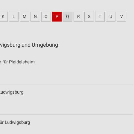
K
L
M
N
O
P
Q
R
S
T
U
V
udwigsburg und Umgebung
 für Pleidelsheim
 Ludwigsburg
ür Ludwigsburg