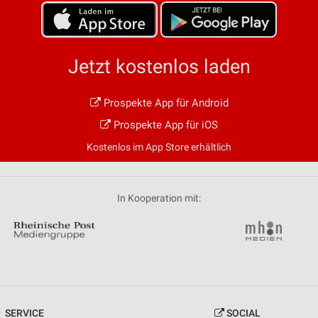
Jetzt kostenlos laden
Prospekte App für Android
Prospekte App für iOS
Kostenlos im App Store erhältlich
In Kooperation mit:
SERVICE
SOCIAL