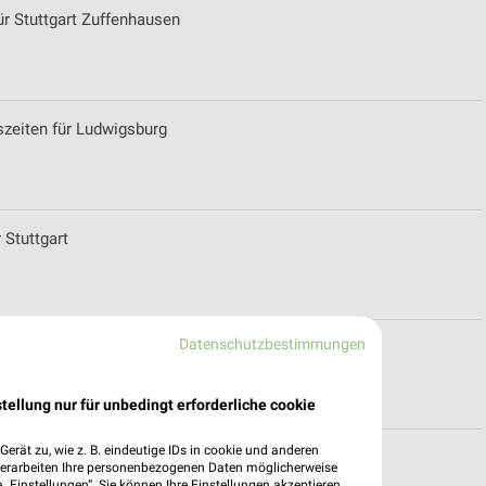
ür Stuttgart Zuffenhausen
szeiten für Ludwigsburg
 Stuttgart
Datenschutzbestimmungen
S-Bad Cannstatt
tellung nur für unbedingt erforderliche cookie
erät zu, wie z. B. eindeutige IDs in cookie und anderen
igsburg
verarbeiten Ihre personenbezogenen Daten möglicherweise
„Einstellungen“. Sie können Ihre Einstellungen akzeptieren,