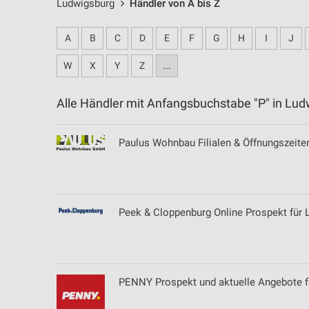
Ludwigsburg
Händler von A bis Z
A
B
C
D
E
F
G
H
I
J
W
X
Y
Z
...
Alle Händler mit Anfangsbuchstabe "P" in L
Paulus Wohnbau Filialen & Öffnungszeiten
Peek & Cloppenburg Online Prospekt für
PENNY Prospekt und aktuelle Angebote f