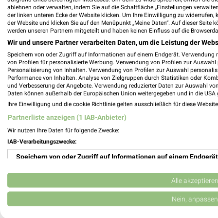
ablehnen oder verwalten, indem Sie auf die Schaltfläche „Einstellungen verwalten“
der linken unteren Ecke der Website klicken. Um Ihre Einwilligung zu widerrufen, 
der Website und klicken Sie auf den Menüpunkt „Meine Daten“. Auf dieser Seite k
werden unseren Partnern mitgeteilt und haben keinen Einfluss auf die Browserda
Plaza Hotelgroup Filialen & Öffnungszeit
Wir und unsere Partner verarbeiten Daten, um die Leistung der Webs
Speichern von oder Zugriff auf Informationen auf einem Endgerät. Verwendung 
von Profilen für personalisierte Werbung. Verwendung von Profilen zur Auswahl p
Personalisierung von Inhalten. Verwendung von Profilen zur Auswahl personalis
Performance von Inhalten. Analyse von Zielgruppen durch Statistiken oder Kom
POCO Katalog und Prospekte für Ludwigs
und Verbesserung der Angebote. Verwendung reduzierter Daten zur Auswahl von
Daten können außerhalb der Europäischen Union weitergegeben und in die USA 
Ihre Einwilligung und die cookie Richtlinie gelten ausschließlich für diese Websit
Partnerliste anzeigen (1 IAB-Anbieter)
Wir nutzen Ihre Daten für folgende Zwecke:
POLO Prospekte und Angebote für Ludwi
IAB-Verarbeitungszwecke:
Speichern von oder Zugriff auf Informationen auf einem Endgerät
Verwendung reduzierter Daten zur Auswahl von Werbeanzeigen
Alle akzeptiere
Polsterei Michael Filialen & Öffnungszeite
Erstellung von Profilen für personalisierte Werbung
Nein, anpassen
Verwendung von Profilen zur Auswahl personalisierter Werbung