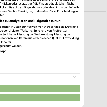
 klicken oder jederzeit auf die Fingerabdruck-Schaltfläche in
klicken Sie auf den Fingerabdruck oder den Link in der Fußzeile
önnen Sie Ihre Einwilligung widerrufen. Diese Entscheidungen
ten.
en für Leonberg
ite zu analysieren und Folgendes zu tun:
reduzierter Daten zur Auswahl von Werbeanzeigen. Erstellung
ersonalisierter Werbung. Erstellung von Profilen zur
ierter Inhalte. Messung der Werbeleistung. Messung der
binationen von Daten aus verschiedenen Quellen. Entwicklung
burg
 Inhalten.
gesendet werden.
e/App.
gsburg
n
n für Stuttgart