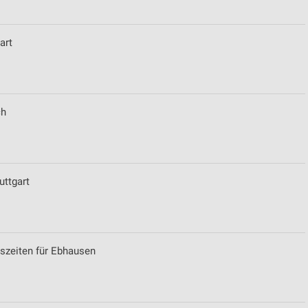
art
ch
uttgart
gszeiten für Ebhausen