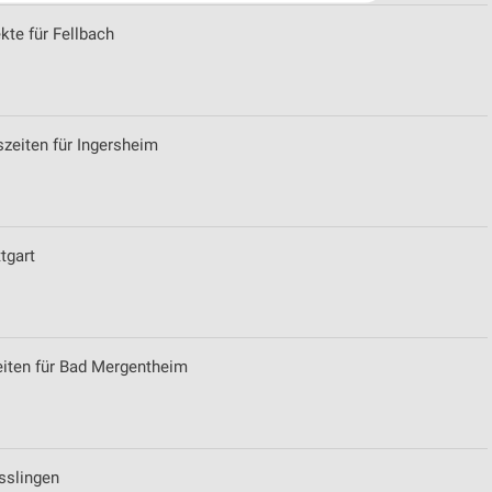
kte für Fellbach
szeiten für Ingersheim
von Daten aus verschiedenen
tgart
eiten für Bad Mergentheim
ren
Esslingen