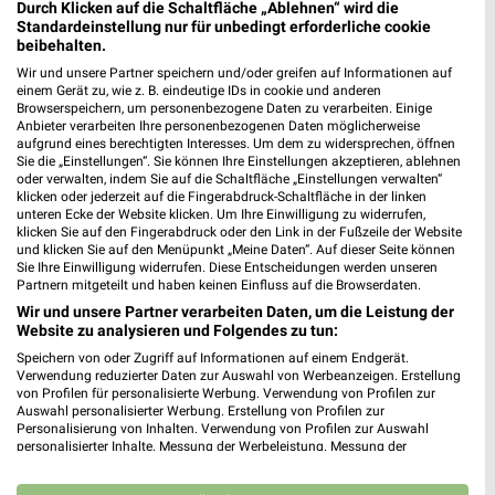
Durch Klicken auf die Schaltfläche „Ablehnen“ wird die
21,9 km
57,5 km
Standardeinstellung nur für unbedingt erforderliche cookie
Marken-Spezial
Angebote ab 08.08.
beibehalten.
Gültig bis Mo. 31.08.
Gültig bis Fr. 14.08.
Wir und unsere Partner speichern und/oder greifen auf Informationen auf
einem Gerät zu, wie z. B. eindeutige IDs in cookie und anderen
XXXLutz
Zurbrüggen
Browserspeichern, um personenbezogene Daten zu verarbeiten. Einige
Anbieter verarbeiten Ihre personenbezogenen Daten möglicherweise
aufgrund eines berechtigten Interesses. Um dem zu widersprechen, öffnen
Sie die „Einstellungen“. Sie können Ihre Einstellungen akzeptieren, ablehnen
oder verwalten, indem Sie auf die Schaltfläche „Einstellungen verwalten“
klicken oder jederzeit auf die Fingerabdruck-Schaltfläche in der linken
unteren Ecke der Website klicken. Um Ihre Einwilligung zu widerrufen,
klicken Sie auf den Fingerabdruck oder den Link in der Fußzeile der Website
und klicken Sie auf den Menüpunkt „Meine Daten“. Auf dieser Seite können
Sie Ihre Einwilligung widerrufen. Diese Entscheidungen werden unseren
Partnern mitgeteilt und haben keinen Einfluss auf die Browserdaten.
Wir und unsere Partner verarbeiten Daten, um die Leistung der
Website zu analysieren und Folgendes zu tun:
Speichern von oder Zugriff auf Informationen auf einem Endgerät.
Verwendung reduzierter Daten zur Auswahl von Werbeanzeigen. Erstellung
von Profilen für personalisierte Werbung. Verwendung von Profilen zur
Auswahl personalisierter Werbung. Erstellung von Profilen zur
Personalisierung von Inhalten. Verwendung von Profilen zur Auswahl
57,5 km
21,9 km
personalisierter Inhalte. Messung der Werbeleistung. Messung der
Wohnenpreishits
Angebote ab 08.08.
Performance von Inhalten. Analyse von Zielgruppen durch Statistiken oder
Gültig bis Fr. 14.08.
Gültig bis Sa. 05.09.
Kombinationen von Daten aus verschiedenen Quellen. Entwicklung und