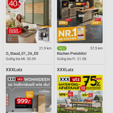
Nicht-IAB-Verarbeitungszwecke:
Notwendig
Performance
Funktional
Werbung
21,9 km
57,5 km
O_Staud_01_26_ES
Küchen Preishits!
Gültig bis Mi. 30.09.
Gültig bis Fr. 21.08.
XXXLutz
XXXLutz