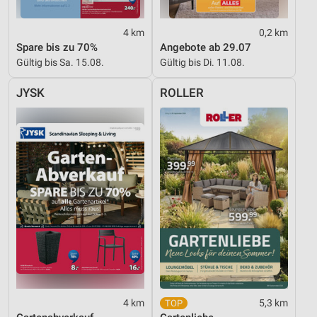
Verwendung reduzierter Daten zur Auswahl von
Werbeanzeigen
4 km
0,2 km
Erstellung von Profilen für personalisierte
Spare bis zu 70%
Angebote ab 29.07
Werbung
Gültig bis Sa. 15.08.
Gültig bis Di. 11.08.
Verwendung von Profilen zur Auswahl
JYSK
ROLLER
personalisierter Werbung
Erstellung von Profilen zur Personalisierung
von Inhalten
Verwendung von Profilen zur Auswahl
personalisierter Inhalte
Messung der Werbeleistung
Messung der Performance von Inhalten
Analyse von Zielgruppen durch Statistiken oder
Kombinationen von Daten aus verschiedenen
Quellen
4 km
5,3 km