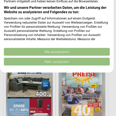
Partnern mitgeteilt und haben keinen Einfluss auf die Browserdaten.
Wir und unsere Partner verarbeiten Daten, um die Leistung der
Website zu analysieren und Folgendes zu tun:
Speichern von oder Zugriff auf Informationen auf einem Endgerät.
Verwendung reduzierter Daten zur Auswahl von Werbeanzeigen. Erstellung
von Profilen für personalisierte Werbung. Verwendung von Profilen zur
18,6 km
17,1 km
Auswahl personalisierter Werbung. Erstellung von Profilen zur
Große Lagerräumung
August 2026
Personalisierung von Inhalten. Verwendung von Profilen zur Auswahl
personalisierter Inhalte. Messung der Werbeleistung. Messung der
Gültig bis Do. 27.08.
Gültig bis Mo. 31.08.
Performance von Inhalten. Analyse von Zielgruppen durch Statistiken oder
Kombinationen von Daten aus verschiedenen Quellen. Entwicklung und
JYSK
Höffner
Verbesserung der Angebote. Verwendung reduzierter Daten zur Auswahl
Alle akzeptieren
von Inhalten.
Daten können außerhalb der Europäischen Union weitergegeben und in die
Nein, anpassen
USA gesendet werden.
Ihre Einwilligung und die cookie Richtlinie gelten ausschließlich für diese
Website/App.
Partnerliste anzeigen (1 IAB-Anbieter)
Wir nutzen Ihre Daten für folgende Zwecke:
IAB-Verarbeitungszwecke:
Speichern von oder Zugriff auf Informationen
auf einem Endgerät