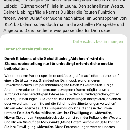
Adresse, Öffnungszeiten und Entfernung alles rund um die IKEA
Leipzig - Günthersdorf Filiale in Leuna. Den schnellsten Weg zu
Deiner Lieblingsfiliale kannst Du über die Routen-Funktion
finden. Wenn Du auf der Suche nach aktuellen Schnäppchen von
IKEA bist, dann schau doch mal in die aktuellen Prospekte und
Angebote. Da ist sicher etwas passendes für Dich dabei.
Datenschutzbestimmungen
Möbel & Wohnen Angebote für Leuna und
Datenschutzeinstellungen
Umgebung
Durch Klicken auf die Schaltfläche „Ablehnen“ wird die
Standardeinstellung nur für unbedingt erforderliche cookie
15 Prospekte
beibehalten.
Wir und unsere Partner speichern und/oder greifen auf Informationen auf
kabs
Multipolster
einem Gerät zu, wie z. B. eindeutige IDs in cookie und anderen
Browserspeichern, um personenbezogene Daten zu verarbeiten. Einige
Anbieter verarbeiten Ihre personenbezogenen Daten möglicherweise
aufgrund eines berechtigten Interesses. Um dem zu widersprechen, öffnen
Sie die „Einstellungen“. Sie können Ihre Einstellungen akzeptieren, ablehnen
oder verwalten, indem Sie auf die Schaltfläche „Einstellungen verwalten“
klicken oder jederzeit auf die Fingerabdruck-Schaltfläche in der linken
unteren Ecke der Website klicken. Um Ihre Einwilligung zu widerrufen,
klicken Sie auf den Fingerabdruck oder den Link in der Fußzeile der Website
und klicken Sie auf den Menüpunkt „Meine Daten“. Auf dieser Seite können
Sie Ihre Einwilligung widerrufen. Diese Entscheidungen werden unseren