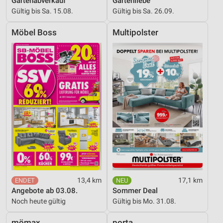
Gartenabverkauf
Gartenliebe
Entwicklung und Verbesserung der Angebote
Gültig bis Sa. 15.08.
Gültig bis Sa. 26.09.
Verwendung reduzierter Daten zur Auswahl von
Inhalten
Möbel Boss
Multipolster
IAB-Besonderheiten:
Verwendung genauer Standortdaten
Geräte anhand von aktiv angeforderten
Informationen identifizieren
Nicht-IAB-Verarbeitungszwecke:
Notwendig
Performance
Funktional
13,4 km
17,1 km
Werbung
Angebote ab 03.08.
Sommer Deal
Noch heute gültig
Gültig bis Mo. 31.08.
mömax
porta