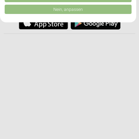
von Inhalten.
JETZT LADEN UND SPAREN!
Daten können außerhalb der Europäischen Union weitergegeben und in die
Nein, anpassen
USA gesendet werden.
Ihre Einwilligung und die cookie Richtlinie gelten ausschließlich für diese
Website/App.
Partnerliste anzeigen (1 IAB-Anbieter)
Wir nutzen Ihre Daten für folgende Zwecke:
IAB-Verarbeitungszwecke:
Speichern von oder Zugriff auf Informationen
auf einem Endgerät
Verwendung reduzierter Daten zur Auswahl von
Werbeanzeigen
Erstellung von Profilen für personalisierte
Werbung
Verwendung von Profilen zur Auswahl
personalisierter Werbung
Erstellung von Profilen zur Personalisierung
von Inhalten