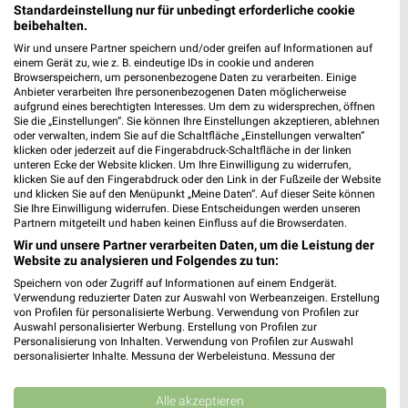
Standardeinstellung nur für unbedingt erforderliche cookie
beibehalten.
Wir und unsere Partner speichern und/oder greifen auf Informationen auf
einem Gerät zu, wie z. B. eindeutige IDs in cookie und anderen
Browserspeichern, um personenbezogene Daten zu verarbeiten. Einige
Anbieter verarbeiten Ihre personenbezogenen Daten möglicherweise
MEHR PROSPEKTE
aufgrund eines berechtigten Interesses. Um dem zu widersprechen, öffnen
Sie die „Einstellungen“. Sie können Ihre Einstellungen akzeptieren, ablehnen
oder verwalten, indem Sie auf die Schaltfläche „Einstellungen verwalten“
klicken oder jederzeit auf die Fingerabdruck-Schaltfläche in der linken
unteren Ecke der Website klicken. Um Ihre Einwilligung zu widerrufen,
klicken Sie auf den Fingerabdruck oder den Link in der Fußzeile der Website
und klicken Sie auf den Menüpunkt „Meine Daten“. Auf dieser Seite können
Sie Ihre Einwilligung widerrufen. Diese Entscheidungen werden unseren
weekli - Prospekte & Angebote App
Partnern mitgeteilt und haben keinen Einfluss auf die Browserdaten.
Wir und unsere Partner verarbeiten Daten, um die Leistung der
Alle REWE Angebote immer griffbereit – mit der kostenlosen
Website zu analysieren und Folgendes zu tun:
weekli App für iOS & Android.
Speichern von oder Zugriff auf Informationen auf einem Endgerät.
Verwendung reduzierter Daten zur Auswahl von Werbeanzeigen. Erstellung
✔
Standortgenaue Angebote
von Profilen für personalisierte Werbung. Verwendung von Profilen zur
Auswahl personalisierter Werbung. Erstellung von Profilen zur
✔
Folge deinem Lieblingshändler
Personalisierung von Inhalten. Verwendung von Profilen zur Auswahl
✔
Push-Benachrichtigungen bei neuen Prospekten
personalisierter Inhalte. Messung der Werbeleistung. Messung der
✔
Einkaufsliste - Einkauf stressfrei planen
Performance von Inhalten. Analyse von Zielgruppen durch Statistiken oder
Kombinationen von Daten aus verschiedenen Quellen. Entwicklung und
Verbesserung der Angebote. Verwendung reduzierter Daten zur Auswahl
Alle akzeptieren