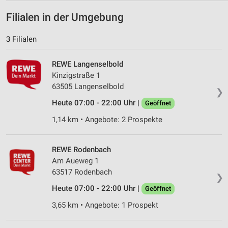
Verwendung von Profilen zur Auswahl
Filialen in der Umgebung
personalisierter Inhalte
3 Filialen
Messung der Werbeleistung
Messung der Performance von Inhalten
REWE Langenselbold
Kinzigstraße 1
Analyse von Zielgruppen durch Statistiken oder
63505 Langenselbold
❯
Kombinationen von Daten aus verschiedenen
Quellen
Heute 07:00 - 22:00 Uhr |
Geöffnet
1,14 km • Angebote: 2 Prospekte
Entwicklung und Verbesserung der Angebote
Verwendung reduzierter Daten zur Auswahl von
REWE Rodenbach
Inhalten
Am Aueweg 1
IAB-Besonderheiten:
63517 Rodenbach
❯
Verwendung genauer Standortdaten
Heute 07:00 - 22:00 Uhr |
Geöffnet
3,65 km • Angebote: 1 Prospekt
Geräte anhand von aktiv angeforderten
Informationen identifizieren