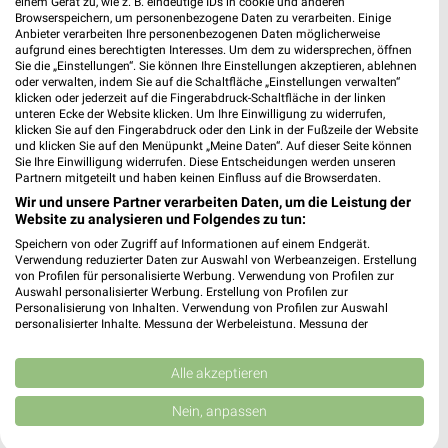
einem Gerät zu, wie z. B. eindeutige IDs in cookie und anderen
47533 Kleve
❯
Browserspeichern, um personenbezogene Daten zu verarbeiten. Einige
Anbieter verarbeiten Ihre personenbezogenen Daten möglicherweise
Heute 08:00 - 20:00 Uhr |
Geschlossen
aufgrund eines berechtigten Interesses. Um dem zu widersprechen, öffnen
Sie die „Einstellungen“. Sie können Ihre Einstellungen akzeptieren, ablehnen
2,33 km
oder verwalten, indem Sie auf die Schaltfläche „Einstellungen verwalten“
klicken oder jederzeit auf die Fingerabdruck-Schaltfläche in der linken
unteren Ecke der Website klicken. Um Ihre Einwilligung zu widerrufen,
klicken Sie auf den Fingerabdruck oder den Link in der Fußzeile der Website
und klicken Sie auf den Menüpunkt „Meine Daten“. Auf dieser Seite können
Sie Ihre Einwilligung widerrufen. Diese Entscheidungen werden unseren
Partnern mitgeteilt und haben keinen Einfluss auf die Browserdaten.
Wir und unsere Partner verarbeiten Daten, um die Leistung der
Website zu analysieren und Folgendes zu tun:
Speichern von oder Zugriff auf Informationen auf einem Endgerät.
Verwendung reduzierter Daten zur Auswahl von Werbeanzeigen. Erstellung
von Profilen für personalisierte Werbung. Verwendung von Profilen zur
Auswahl personalisierter Werbung. Erstellung von Profilen zur
Personalisierung von Inhalten. Verwendung von Profilen zur Auswahl
personalisierter Inhalte. Messung der Werbeleistung. Messung der
Performance von Inhalten. Analyse von Zielgruppen durch Statistiken oder
Kombinationen von Daten aus verschiedenen Quellen. Entwicklung und
Verbesserung der Angebote. Verwendung reduzierter Daten zur Auswahl
Alle akzeptieren
von Inhalten.
Daten können außerhalb der Europäischen Union weitergegeben und in die
Nein, anpassen
USA gesendet werden.
Ihre Einwilligung und die cookie Richtlinie gelten ausschließlich für diese