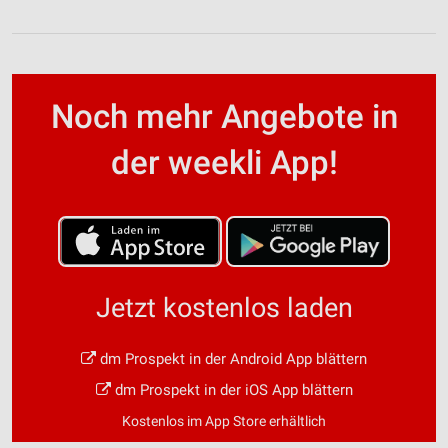
Noch mehr Angebote in
der weekli App!
Jetzt kostenlos laden
dm Prospekt in der Android App blättern
dm Prospekt in der iOS App blättern
Kostenlos im App Store erhältlich