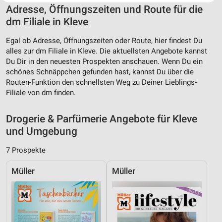
Website/App.
Adresse, Öffnungszeiten und Route für die
Partnerliste anzeigen (1 IAB-Anbieter)
dm Filiale in Kleve
Wir nutzen Ihre Daten für folgende Zwecke:
Egal ob Adresse, Öffnungszeiten oder Route, hier findest Du
IAB-Verarbeitungszwecke:
alles zur dm Filiale in Kleve. Die aktuellsten Angebote kannst
Speichern von oder Zugriff auf Informationen
Du Dir in den neuesten Prospekten anschauen. Wenn Du ein
auf einem Endgerät
schönes Schnäppchen gefunden hast, kannst Du über die
Routen-Funktion den schnellsten Weg zu Deiner Lieblings-
Verwendung reduzierter Daten zur Auswahl von
Filiale von dm finden.
Werbeanzeigen
Erstellung von Profilen für personalisierte
Drogerie & Parfümerie Angebote für Kleve
Werbung
und Umgebung
Verwendung von Profilen zur Auswahl
7 Prospekte
personalisierter Werbung
Müller
Müller
Erstellung von Profilen zur Personalisierung
von Inhalten
Verwendung von Profilen zur Auswahl
personalisierter Inhalte