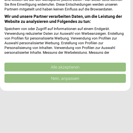
Sie Ihre Einwilligung widerrufen. Diese Entscheidungen werden unseren
Partnern mitgeteilt und haben keinen Einfluss auf die Browserdaten.
trinkgut
Wir und unsere Partner verarbeiten Daten, um die Leistung der
Website zu analysieren und Folgendes zu tun:
Jurgenstr. 20
❯
47574 Goch
Speichern von oder Zugriff auf Informationen auf einem Endgerät.
Verwendung reduzierter Daten zur Auswahl von Werbeanzeigen. Erstellung
504,81 km
von Profilen für personalisierte Werbung. Verwendung von Profilen zur
Auswahl personalisierter Werbung. Erstellung von Profilen zur
Personalisierung von Inhalten. Verwendung von Profilen zur Auswahl
personalisierter Inhalte. Messung der Werbeleistung. Messung der
Performance von Inhalten. Analyse von Zielgruppen durch Statistiken oder
Kombinationen von Daten aus verschiedenen Quellen. Entwicklung und
Verbesserung der Angebote. Verwendung reduzierter Daten zur Auswahl
Alle akzeptieren
von Inhalten.
Daten können außerhalb der Europäischen Union weitergegeben und in die
Nein, anpassen
USA gesendet werden.
Ihre Einwilligung und die cookie Richtlinie gelten ausschließlich für diese
Website/App.
Partnerliste anzeigen (1 IAB-Anbieter)
Wir nutzen Ihre Daten für folgende Zwecke:
IAB-Verarbeitungszwecke:
Speichern von oder Zugriff auf Informationen
auf einem Endgerät