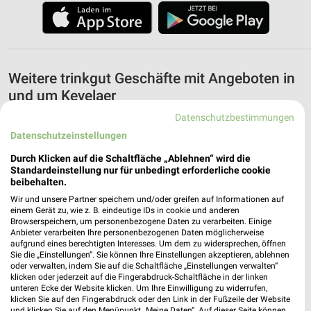
Weitere trinkgut Geschäfte mit Angeboten in
und um Kevelaer
Datenschutzbestimmungen
5 Geschäfte und Orte
Datenschutzeinstellungen
Durch Klicken auf die Schaltfläche „Ablehnen“ wird die
trinkgut Angebote in Geldern
Standardeinstellung nur für unbedingt erforderliche cookie
Geldern, Deutschland
beibehalten.
❯
Wir und unsere Partner speichern und/oder greifen auf Informationen auf
einem Gerät zu, wie z. B. eindeutige IDs in cookie und anderen
495,83 km
Browserspeichern, um personenbezogene Daten zu verarbeiten. Einige
Anbieter verarbeiten Ihre personenbezogenen Daten möglicherweise
aufgrund eines berechtigten Interesses. Um dem zu widersprechen, öffnen
trinkgut Angebote in Goch
Sie die „Einstellungen“. Sie können Ihre Einstellungen akzeptieren, ablehnen
oder verwalten, indem Sie auf die Schaltfläche „Einstellungen verwalten“
Goch, Deutschland
klicken oder jederzeit auf die Fingerabdruck-Schaltfläche in der linken
❯
unteren Ecke der Website klicken. Um Ihre Einwilligung zu widerrufen,
klicken Sie auf den Fingerabdruck oder den Link in der Fußzeile der Website
502,36 km
und klicken Sie auf den Menüpunkt „Meine Daten“. Auf dieser Seite können