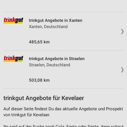
Verwendung reduzierter Daten zur Auswahl von
Werbeanzeigen
trinkgut Angebote in Xanten
Erstellung von Profilen für personalisierte
Xanten, Deutschland
Werbung
❯
Verwendung von Profilen zur Auswahl
485,65 km
personalisierter Werbung
Erstellung von Profilen zur Personalisierung
trinkgut Angebote in Straelen
von Inhalten
Straelen, Deutschland
❯
Verwendung von Profilen zur Auswahl
personalisierter Inhalte
503,08 km
Messung der Werbeleistung
trinkgut Angebote für Kevelaer
Messung der Performance von Inhalten
Auf dieser Seite findest Du das aktuelle Angebote und Prospekt
Analyse von Zielgruppen durch Statistiken oder
von trinkgut für Kevelaer.
Kombinationen von Daten aus verschiedenen
Quellen
Ihr seid auf der Suche nach Cola, Fanta oder Sprite, dann schaut