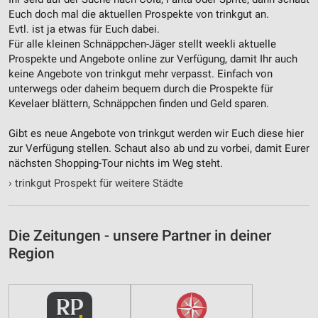
Euch doch mal die aktuellen Prospekte von trinkgut an.
Entwicklung und Verbesserung der Angebote
Evtl. ist ja etwas für Euch dabei.
Für alle kleinen Schnäppchen-Jäger stellt weekli aktuelle
Verwendung reduzierter Daten zur Auswahl von
Prospekte und Angebote online zur Verfügung, damit Ihr auch
Inhalten
keine Angebote von trinkgut mehr verpasst. Einfach von
IAB-Besonderheiten:
unterwegs oder daheim bequem durch die Prospekte für
Kevelaer blättern, Schnäppchen finden und Geld sparen.
Verwendung genauer Standortdaten
Gibt es neue Angebote von trinkgut werden wir Euch diese hier
Geräte anhand von aktiv angeforderten
Informationen identifizieren
zur Verfügung stellen. Schaut also ab und zu vorbei, damit Eurer
nächsten Shopping-Tour nichts im Weg steht.
Nicht-IAB-Verarbeitungszwecke:
›
trinkgut Prospekt für weitere Städte
Notwendig
Performance
Die Zeitungen - unsere Partner in deiner
Funktional
Region
Werbung