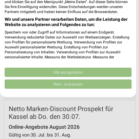
und klicken Sie auf den Menüpunkt „Meine Daten“. Auf dieser Seite können
Sie Ihre Einwilligung widerrufen. Diese Entscheidungen werden unseren
Partnern mitgeteilt und haben keinen Einfluss auf die Browserdaten.
Wir und unsere Partner verarbeiten Daten, um die Leistung der
Website zu analysieren und Folgendes zu tun:
Speichern von oder Zugriff auf Informationen auf einem Endgerät.
Verwendung reduzierter Daten zur Auswahl von Werbeanzeigen. Erstellung
❯
von Profilen für personalisierte Werbung. Verwendung von Profilen zur
Auswahl personalisierter Werbung. Erstellung von Profilen zur
Personalisierung von Inhalten. Verwendung von Profilen zur Auswahl
personalisierter Inhalte. Messung der Werbeleistung. Messung der
Performance von Inhalten. Analyse von Zielgruppen durch Statistiken oder
Kombinationen von Daten aus verschiedenen Quellen. Entwicklung und
Verbesserung der Angebote. Verwendung reduzierter Daten zur Auswahl
Alle akzeptieren
von Inhalten.
Daten können außerhalb der Europäischen Union weitergegeben und in die
Nein, anpassen
USA gesendet werden.
Ihre Einwilligung und die cookie Richtlinie gelten ausschließlich für diese
Website/App.
Partnerliste anzeigen (1 IAB-Anbieter)
Netto Marken-Discount Prospekt für
Wir nutzen Ihre Daten für folgende Zwecke:
Kassel ab Do. den 30.07.
IAB-Verarbeitungszwecke:
Online-Angebote August 2026
Speichern von oder Zugriff auf Informationen
Gültig von 30. Jul. bis 31. Aug.
auf einem Endgerät