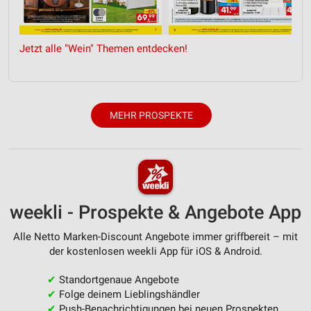
Entwicklung und Verbesserung der Angebote
Jetzt alle "Wein" Themen entdecken!
Verwendung reduzierter Daten zur Auswahl von
Inhalten
IAB-Besonderheiten:
Verwendung genauer Standortdaten
MEHR PROSPEKTE
Geräte anhand von aktiv angeforderten
Informationen identifizieren
Nicht-IAB-Verarbeitungszwecke:
Notwendig
weekli - Prospekte & Angebote App
Performance
Alle Netto Marken-Discount Angebote immer griffbereit – mit
Funktional
der kostenlosen weekli App für iOS & Android.
Werbung
✔
Standortgenaue Angebote
✔
Folge deinem Lieblingshändler
✔
Push-Benachrichtigungen bei neuen Prospekten