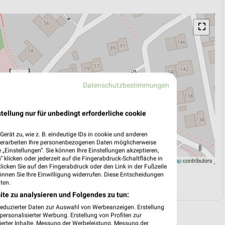
⛶
Datenschutzbestimmungen
tellung nur für unbedingt erforderliche cookie
erät zu, wie z. B. eindeutige IDs in cookie und anderen
verarbeiten Ihre personenbezogenen Daten möglicherweise
„Einstellungen“. Sie können Ihre Einstellungen akzeptieren,
 klicken oder jederzeit auf die Fingerabdruck-Schaltfläche in
Leaflet
|
©
OpenStreetMap
contributors
klicken Sie auf den Fingerabdruck oder den Link in der Fußzeile
önnen Sie Ihre Einwilligung widerrufen. Diese Entscheidungen
N
NAVIGATION MIT GOOGLE/IOS MAPS
ten.
ite zu analysieren und Folgendes zu tun:
reduzierter Daten zur Auswahl von Werbeanzeigen. Erstellung
ersonalisierter Werbung. Erstellung von Profilen zur
ierter Inhalte. Messung der Werbeleistung. Messung der