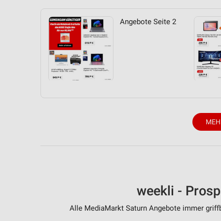
Messung der Performance von Inhalten
Angebote Seite 2
Analyse von Zielgruppen durch Statistiken oder Kombinationen 
Quellen
Entwicklung und Verbesserung der Angebote
Verwendung reduzierter Daten zur Auswahl von Inhalten
IAB-Besonderheiten:
Verwendung genauer Standortdaten
MEH
Geräte anhand von aktiv angeforderten Informationen identifizie
Nicht-IAB-Verarbeitungszwecke:
Notwendig
Performance
weekli - Pros
Funktional
Alle MediaMarkt Saturn Angebote immer griffb
Werbung