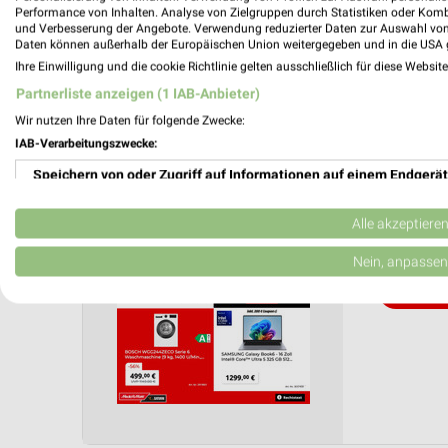
Performance von Inhalten. Analyse von Zielgruppen durch Statistiken oder Kom
Anzahl Prospekte: 1
und Verbesserung der Angebote. Verwendung reduzierter Daten zur Auswahl von
Letztes Prospektupdate: vor 20 Tagen
Daten können außerhalb der Europäischen Union weitergegeben und in die USA 
Ihre Einwilligung und die cookie Richtlinie gelten ausschließlich für diese Websit
MediaMa
Partnerliste anzeigen (1 IAB-Anbieter)
Mo. de
Wir nutzen Ihre Daten für folgende Zwecke:
IAB-Verarbeitungszwecke:
Gutschei
Gültig von 
Speichern von oder Zugriff auf Informationen auf einem Endgerät
📅
Kalende
Verwendung reduzierter Daten zur Auswahl von Werbeanzeigen
Alle akzeptiere
❯
Erstellung von Profilen für personalisierte Werbung
Nein, anpassen
PROSP
Verwendung von Profilen zur Auswahl personalisierter Werbung
Erstellung von Profilen zur Personalisierung von Inhalten
Verwendung von Profilen zur Auswahl personalisierter Inhalte
Messung der Werbeleistung