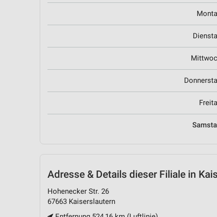
Mont
Dienst
Mittwo
Donnerst
Freit
Samst
Adresse & Details
dieser Filiale in Kai
Hohenecker Str. 26
67663 Kaiserslautern
Entfernung 524,16 km (Luftlinie)