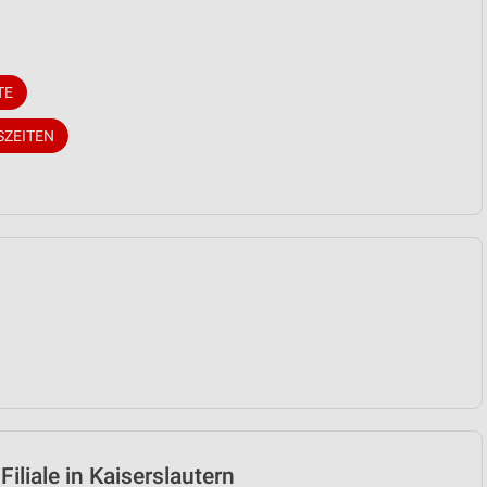
TE
SZEITEN
iliale in Kaiserslautern