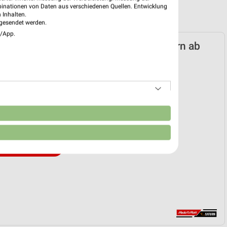
binationen von Daten aus verschiedenen Quellen. Entwicklung
 Inhalten.
gesendet werden.
e/App.
rkt Saturn Prospekt für Kaiserslautern ab
n 20.07.
nheft
20. Jul. bis 10. Aug.
reintrag erstellen
n
EKT BLÄTTERN