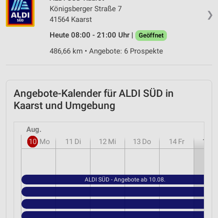
Königsberger Straße 7
❯
41564 Kaarst
Heute 08:00 - 21:00 Uhr |
Geöffnet
486,66 km • Angebote: 6 Prospekte
Angebote-Kalender für ALDI SÜD in
Kaarst und Umgebung
Aug.
10
Mo
11
Di
12
Mi
13
Do
14
Fr
15
S
ALDI SÜD - Angebote ab 10.08.