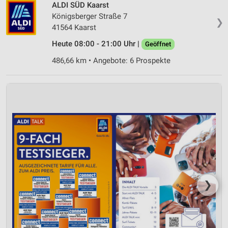
Inhalten
ALDI SÜD Kaarst
Königsberger Straße 7
IAB-Besonderheiten:
❯
41564 Kaarst
Verwendung genauer Standortdaten
Heute 08:00 - 21:00 Uhr |
Geöffnet
Geräte anhand von aktiv angeforderten
486,66 km • Angebote: 6 Prospekte
Informationen identifizieren
Nicht-IAB-Verarbeitungszwecke:
Notwendig
Performance
Funktional
Werbung
❯