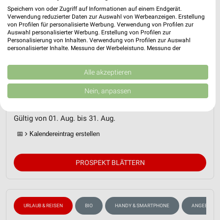
Speichern von oder Zugriff auf Informationen auf einem Endgerät.
Verwendung reduzierter Daten zur Auswahl von Werbeanzeigen. Erstellung
von Profilen für personalisierte Werbung. Verwendung von Profilen zur
Auswahl personalisierter Werbung. Erstellung von Profilen zur
Personalisierung von Inhalten. Verwendung von Profilen zur Auswahl
personalisierter Inhalte. Messung der Werbeleistung. Messung der
Performance von Inhalten. Analyse von Zielgruppen durch Statistiken oder
Kombinationen von Daten aus verschiedenen Quellen. Entwicklung und
Verbesserung der Angebote. Verwendung reduzierter Daten zur Auswahl
Alle akzeptieren
ALDI SÜD Prospekt für Kaarst ab Sa. den
von Inhalten.
01.08.
Daten können außerhalb der Europäischen Union weitergegeben und in die
Nein, anpassen
USA gesendet werden.
Reisemagazin August 2026
Ihre Einwilligung und die cookie Richtlinie gelten ausschließlich für diese
Website/App.
Gültig von 01. Aug. bis 31. Aug.
Partnerliste anzeigen (1 IAB-Anbieter)
📅
Kalendereintrag erstellen
Wir nutzen Ihre Daten für folgende Zwecke:
IAB-Verarbeitungszwecke:
PROSPEKT BLÄTTERN
Speichern von oder Zugriff auf Informationen
auf einem Endgerät
Verwendung reduzierter Daten zur Auswahl von
Werbeanzeigen
URLAUB & REISEN
BIO
HANDY & SMARTPHONE
ANGEBOTE 