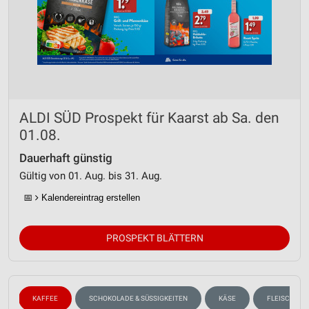
ALDI SÜD Prospekt für Kaarst ab Sa. den
01.08.
Dauerhaft günstig
Gültig von 01. Aug. bis 31. Aug.
📅
Kalendereintrag erstellen
PROSPEKT BLÄTTERN
N
KAFFEE
SCHOKOLADE & SÜSSIGKEITEN
KÄSE
FLEISCH & W