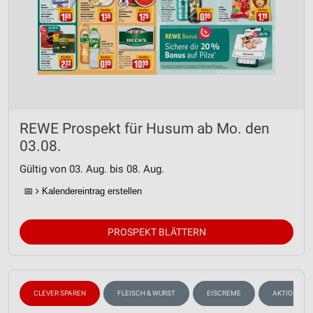
REWE Prospekt für Husum ab Mo. den
03.08.
Gültig von 03. Aug. bis 08. Aug.
📅
Kalendereintrag erstellen
PROSPEKT BLÄTTERN
CLEVER SPAREN
FLEISCH & WURST
EISCREME
AKTIONEN, 