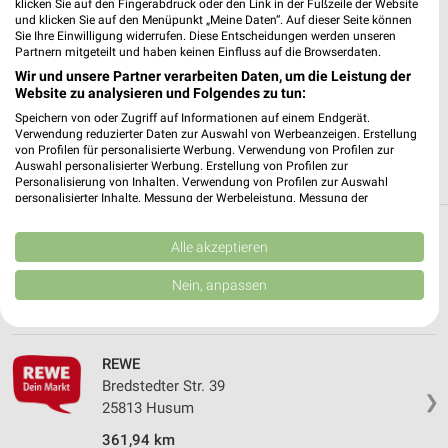
klicken Sie auf den Fingerabdruck oder den Link in der Fußzeile der Website
✔
Folge deinem Lieblingshändler
und klicken Sie auf den Menüpunkt „Meine Daten“. Auf dieser Seite können
✔
Push-Benachrichtigungen bei neuen Prospekten
Sie Ihre Einwilligung widerrufen. Diese Entscheidungen werden unseren
✔
Einkaufsliste - Einkauf stressfrei planen
Partnern mitgeteilt und haben keinen Einfluss auf die Browserdaten.
Wir und unsere Partner verarbeiten Daten, um die Leistung der
Website zu analysieren und Folgendes zu tun:
JETZT LADEN UND SPAREN!
Speichern von oder Zugriff auf Informationen auf einem Endgerät.
Verwendung reduzierter Daten zur Auswahl von Werbeanzeigen. Erstellung
von Profilen für personalisierte Werbung. Verwendung von Profilen zur
Auswahl personalisierter Werbung. Erstellung von Profilen zur
Personalisierung von Inhalten. Verwendung von Profilen zur Auswahl
personalisierter Inhalte. Messung der Werbeleistung. Messung der
Performance von Inhalten. Analyse von Zielgruppen durch Statistiken oder
Kombinationen von Daten aus verschiedenen Quellen. Entwicklung und
Weitere REWE Geschäfte mit Angeboten in
Verbesserung der Angebote. Verwendung reduzierter Daten zur Auswahl
Alle akzeptieren
von Inhalten.
und um Husum
Daten können außerhalb der Europäischen Union weitergegeben und in die
Nein, anpassen
USA gesendet werden.
5 Geschäfte und Orte
Ihre Einwilligung und die cookie Richtlinie gelten ausschließlich für diese
Website/App.
Partnerliste anzeigen (1 IAB-Anbieter)
REWE
Bredstedter Str. 39
Wir nutzen Ihre Daten für folgende Zwecke:
❯
25813 Husum
IAB-Verarbeitungszwecke:
Speichern von oder Zugriff auf Informationen
361,94 km