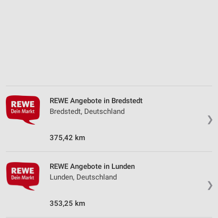
Quellen
Entwicklung und Verbesserung der Angebote
Verwendung reduzierter Daten zur Auswahl von
Inhalten
IAB-Besonderheiten:
Verwendung genauer Standortdaten
REWE Angebote in Bredstedt
Geräte anhand von aktiv angeforderten
Informationen identifizieren
Bredstedt, Deutschland
❯
Nicht-IAB-Verarbeitungszwecke:
375,42 km
Notwendig
Performance
REWE Angebote in Lunden
Lunden, Deutschland
Funktional
❯
Werbung
353,25 km