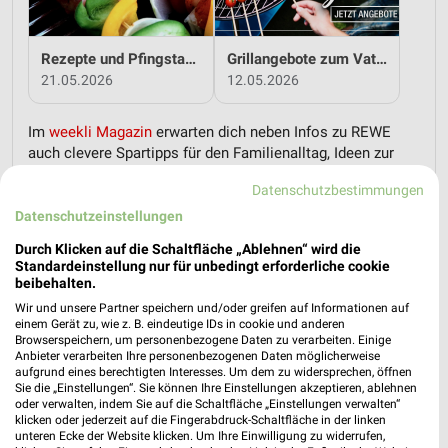
Rezepte und Pfingstangebote bei REWE!
Grillangebote zum Vatertag bei REWE!
21.05.2026
12.05.2026
Im
weekli Magazin
erwarten dich neben Infos zu REWE
auch clevere Spartipps für den Familienalltag, Ideen zur
Haushaltsplanung und einfache Wege, dein Budget
Datenschutzbestimmungen
nachhaltig zu entlasten.
Datenschutzeinstellungen
Durch Klicken auf die Schaltfläche „Ablehnen“ wird die
Standardeinstellung nur für unbedingt erforderliche cookie
beibehalten.
Wir und unsere Partner speichern und/oder greifen auf Informationen auf
einem Gerät zu, wie z. B. eindeutige IDs in cookie und anderen
weekli - Prospekte & Angebote App
Browserspeichern, um personenbezogene Daten zu verarbeiten. Einige
Anbieter verarbeiten Ihre personenbezogenen Daten möglicherweise
Alle REWE Angebote immer griffbereit – mit der kostenlosen
aufgrund eines berechtigten Interesses. Um dem zu widersprechen, öffnen
Sie die „Einstellungen“. Sie können Ihre Einstellungen akzeptieren, ablehnen
weekli App für iOS & Android.
oder verwalten, indem Sie auf die Schaltfläche „Einstellungen verwalten“
klicken oder jederzeit auf die Fingerabdruck-Schaltfläche in der linken
✔
Standortgenaue Angebote
unteren Ecke der Website klicken. Um Ihre Einwilligung zu widerrufen,