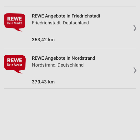
auf einem Endgerät
Verwendung reduzierter Daten zur Auswahl von
REWE Angebote in Friedrichstadt
Werbeanzeigen
Friedrichstadt, Deutschland
❯
Erstellung von Profilen für personalisierte
Werbung
353,42 km
Verwendung von Profilen zur Auswahl
personalisierter Werbung
REWE Angebote in Nordstrand
Nordstrand, Deutschland
❯
Erstellung von Profilen zur Personalisierung
von Inhalten
370,43 km
Verwendung von Profilen zur Auswahl
personalisierter Inhalte
Messung der Werbeleistung
Messung der Performance von Inhalten
Analyse von Zielgruppen durch Statistiken oder
Kombinationen von Daten aus verschiedenen