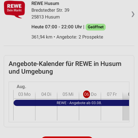
REWE Husum
Bredstedter Str. 39
❯
25813 Husum
Heute 07:00 - 22:00 Uhr |
Geöffnet
361,94 km • Angebote: 2 Prospekte
Angebote-Kalender für REWE in Husum
und Umgebung
Aug.
03
Mo
04
Di
05
Mi
06
Do
07
Fr
08
S
REWE - Angebote ab 03.08.