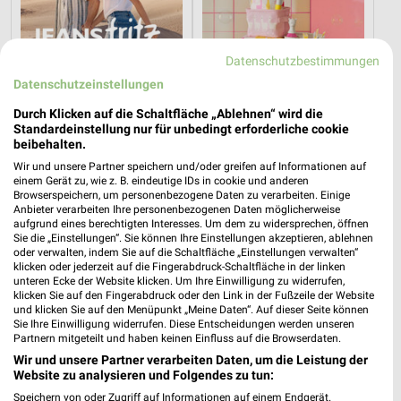
Datenschutzbestimmungen
Datenschutzeinstellungen
Durch Klicken auf die Schaltfläche „Ablehnen“ wird die
Standardeinstellung nur für unbedingt erforderliche cookie
beibehalten.
Wir und unsere Partner speichern und/oder greifen auf Informationen auf
4 km
12,7 km
einem Gerät zu, wie z. B. eindeutige IDs in cookie und anderen
Summer Days
Alpaka cleaning collection
Browserspeichern, um personenbezogene Daten zu verarbeiten. Einige
Gültig bis Di. 01.09.
Gültig bis Di. 01.09.
Anbieter verarbeiten Ihre personenbezogenen Daten möglicherweise
aufgrund eines berechtigten Interesses. Um dem zu widersprechen, öffnen
Sie die „Einstellungen“. Sie können Ihre Einstellungen akzeptieren, ablehnen
NKD
Kik
oder verwalten, indem Sie auf die Schaltfläche „Einstellungen verwalten“
klicken oder jederzeit auf die Fingerabdruck-Schaltfläche in der linken
unteren Ecke der Website klicken. Um Ihre Einwilligung zu widerrufen,
klicken Sie auf den Fingerabdruck oder den Link in der Fußzeile der Website
und klicken Sie auf den Menüpunkt „Meine Daten“. Auf dieser Seite können
Sie Ihre Einwilligung widerrufen. Diese Entscheidungen werden unseren
Partnern mitgeteilt und haben keinen Einfluss auf die Browserdaten.
Wir und unsere Partner verarbeiten Daten, um die Leistung der
Website zu analysieren und Folgendes zu tun:
Speichern von oder Zugriff auf Informationen auf einem Endgerät.