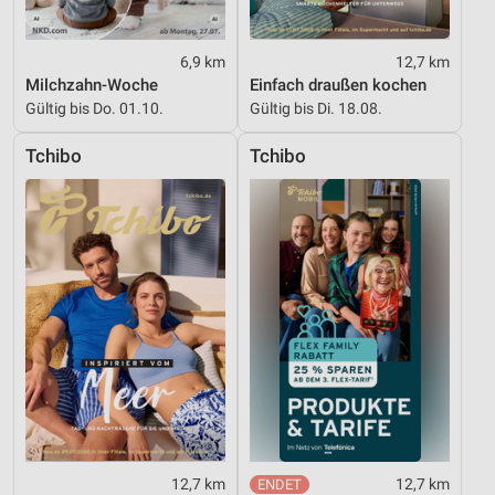
Werbung
Verwendung von Profilen zur Auswahl
6,9 km
12,7 km
personalisierter Werbung
Milchzahn-Woche
Einfach draußen kochen
Gültig bis Do. 01.10.
Gültig bis Di. 18.08.
Erstellung von Profilen zur Personalisierung
von Inhalten
Tchibo
Tchibo
Verwendung von Profilen zur Auswahl
personalisierter Inhalte
Messung der Werbeleistung
Messung der Performance von Inhalten
Analyse von Zielgruppen durch Statistiken oder
Kombinationen von Daten aus verschiedenen
Quellen
Entwicklung und Verbesserung der Angebote
Verwendung reduzierter Daten zur Auswahl von
Inhalten
12,7 km
12,7 km