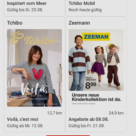
Inspiriert vom Meer
Tchibo Mobil
IAB-Besonderheiten:
Gültig bis Di. 25.08.
Noch heute gültig
Verwendung genauer Standortdaten
Tchibo
Zeemann
Geräte anhand von aktiv angeforderten
Informationen identifizieren
Nicht-IAB-Verarbeitungszwecke:
Notwendig
Performance
Funktional
Werbung
12,7 km
24,9 km
Voilà, c’est moi
Angebote ab 08.08.
Gültig ab Mi. 12.08.
Gültig bis Fr. 21.08.