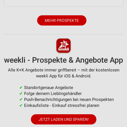
Verwendung reduzierter Daten zur Auswahl von
Werbeanzeigen
Erstellung von Profilen für personalisierte
MEHR PROSPEKTE
Werbung
Verwendung von Profilen zur Auswahl
personalisierter Werbung
Erstellung von Profilen zur Personalisierung
von Inhalten
weekli - Prospekte & Angebote App
Verwendung von Profilen zur Auswahl
Alle K+K Angebote immer griffbereit – mit der kostenlosen
personalisierter Inhalte
weekli App für iOS & Android.
Messung der Werbeleistung
✔
Standortgenaue Angebote
✔
Folge deinem Lieblingshändler
Messung der Performance von Inhalten
✔
Push-Benachrichtigungen bei neuen Prospekten
✔
Einkaufsliste - Einkauf stressfrei planen
Analyse von Zielgruppen durch Statistiken oder
Kombinationen von Daten aus verschiedenen
Quellen
JETZT LADEN UND SPAREN!
Entwicklung und Verbesserung der Angebote