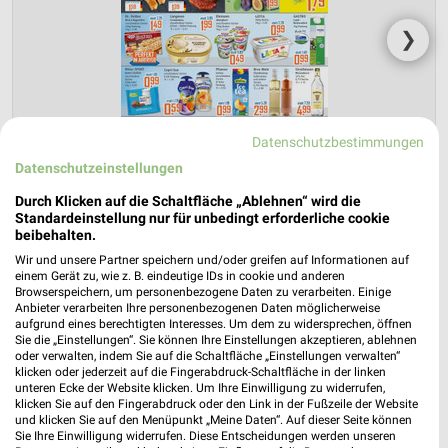
❯
Datenschutzbestimmungen
Datenschutzeinstellungen
Durch Klicken auf die Schaltfläche „Ablehnen“ wird die
Standardeinstellung nur für unbedingt erforderliche cookie
beibehalten.
K+K Prospekt für Herzebrock-Clarholz ab
Wir und unsere Partner speichern und/oder greifen auf Informationen auf
einem Gerät zu, wie z. B. eindeutige IDs in cookie und anderen
Mo. den 10.08.
Browserspeichern, um personenbezogene Daten zu verarbeiten. Einige
Anbieter verarbeiten Ihre personenbezogenen Daten möglicherweise
Gültig von 10. Aug. bis 15. Aug.
aufgrund eines berechtigten Interesses. Um dem zu widersprechen, öffnen
Sie die „Einstellungen“. Sie können Ihre Einstellungen akzeptieren, ablehnen
📅
Kalendereintrag erstellen
oder verwalten, indem Sie auf die Schaltfläche „Einstellungen verwalten“
klicken oder jederzeit auf die Fingerabdruck-Schaltfläche in der linken
unteren Ecke der Website klicken. Um Ihre Einwilligung zu widerrufen,
klicken Sie auf den Fingerabdruck oder den Link in der Fußzeile der Website
und klicken Sie auf den Menüpunkt „Meine Daten“. Auf dieser Seite können
PROSPEKT BLÄTTERN
Sie Ihre Einwilligung widerrufen. Diese Entscheidungen werden unseren