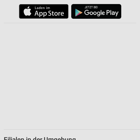
Verwendung reduzierter Daten zur Auswahl von
Inhalten
IAB-Besonderheiten:
Verwendung genauer Standortdaten
Geräte anhand von aktiv angeforderten
Informationen identifizieren
Nicht-IAB-Verarbeitungszwecke:
Notwendig
Performance
Funktional
Werbung
Filialen in der Umgebung