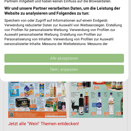
Partnern mitgeteilt und haben keinen Einfluss auf die Browserdaten.
Wir und unsere Partner verarbeiten Daten, um die Leistung der
Website zu analysieren und Folgendes zu tun:
Speichern von oder Zugriff auf Informationen auf einem Endgerät.
WEIN
BIER
AKTIONEN, RABATTE & GUTSCHEINE
OBST & GE
Verwendung reduzierter Daten zur Auswahl von Werbeanzeigen. Erstellung
von Profilen für personalisierte Werbung. Verwendung von Profilen zur
Auswahl personalisierter Werbung. Erstellung von Profilen zur
Personalisierung von Inhalten. Verwendung von Profilen zur Auswahl
personalisierter Inhalte. Messung der Werbeleistung. Messung der
Performance von Inhalten. Analyse von Zielgruppen durch Statistiken oder
Kombinationen von Daten aus verschiedenen Quellen. Entwicklung und
Verbesserung der Angebote. Verwendung reduzierter Daten zur Auswahl
Alle akzeptieren
von Inhalten.
Daten können außerhalb der Europäischen Union weitergegeben und in die
Nein, anpassen
USA gesendet werden.
Ihre Einwilligung und die cookie Richtlinie gelten ausschließlich für diese
Website/App.
Partnerliste anzeigen (1 IAB-Anbieter)
Wir nutzen Ihre Daten für folgende Zwecke:
IAB-Verarbeitungszwecke:
Speichern von oder Zugriff auf Informationen
auf einem Endgerät
Jetzt alle "Wein" Themen entdecken!