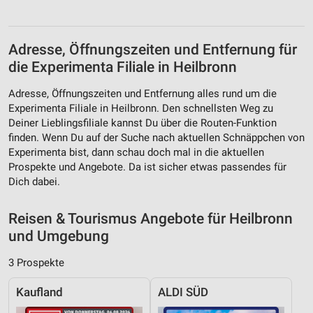
Erstellung von Profilen zur Personalisierung
von Inhalten
Verwendung von Profilen zur Auswahl
Adresse, Öffnungszeiten und Entfernung für
personalisierter Inhalte
die Experimenta Filiale in Heilbronn
Messung der Werbeleistung
Adresse, Öffnungszeiten und Entfernung alles rund um die
Experimenta Filiale in Heilbronn. Den schnellsten Weg zu
Messung der Performance von Inhalten
Deiner Lieblingsfiliale kannst Du über die Routen-Funktion
finden. Wenn Du auf der Suche nach aktuellen Schnäppchen von
Analyse von Zielgruppen durch Statistiken oder
Experimenta bist, dann schau doch mal in die aktuellen
Kombinationen von Daten aus verschiedenen
Quellen
Prospekte und Angebote. Da ist sicher etwas passendes für
Dich dabei.
Entwicklung und Verbesserung der Angebote
Reisen & Tourismus Angebote für Heilbronn
Verwendung reduzierter Daten zur Auswahl von
und Umgebung
Inhalten
IAB-Besonderheiten:
3 Prospekte
Verwendung genauer Standortdaten
Kaufland
ALDI SÜD
Geräte anhand von aktiv angeforderten