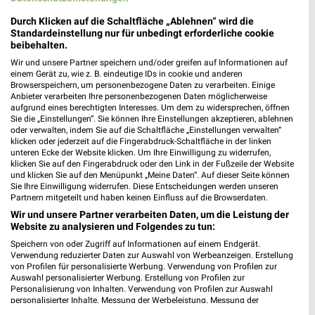
Reisen & Tourismus Filialen in der
Durch Klicken auf die Schaltfläche „Ablehnen“ wird die
Umgebung
Standardeinstellung nur für unbedingt erforderliche cookie
beibehalten.
3 Filialen
Wir und unsere Partner speichern und/oder greifen auf Informationen auf
einem Gerät zu, wie z. B. eindeutige IDs in cookie und anderen
Browserspeichern, um personenbezogene Daten zu verarbeiten. Einige
Schäfer-Reisen Heilbronn
Anbieter verarbeiten Ihre personenbezogenen Daten möglicherweise
Kirchbrunnenstraße 33
aufgrund eines berechtigten Interesses. Um dem zu widersprechen, öffnen
74072 Heilbronn
Sie die „Einstellungen“. Sie können Ihre Einstellungen akzeptieren, ablehnen
❯
oder verwalten, indem Sie auf die Schaltfläche „Einstellungen verwalten“
Heute 10:00 - 14:00 Uhr |
klicken oder jederzeit auf die Fingerabdruck-Schaltfläche in der linken
Geschlossen
unteren Ecke der Website klicken. Um Ihre Einwilligung zu widerrufen,
klicken Sie auf den Fingerabdruck oder den Link in der Fußzeile der Website
0,39 km
und klicken Sie auf den Menüpunkt „Meine Daten“. Auf dieser Seite können
Sie Ihre Einwilligung widerrufen. Diese Entscheidungen werden unseren
Partnern mitgeteilt und haben keinen Einfluss auf die Browserdaten.
Kaufland Heilbronn
Wir und unsere Partner verarbeiten Daten, um die Leistung der
Olgastraße 57
Website zu analysieren und Folgendes zu tun:
74072 Heilbronn
❯
Speichern von oder Zugriff auf Informationen auf einem Endgerät.
Verwendung reduzierter Daten zur Auswahl von Werbeanzeigen. Erstellung
Heute 07:00 - 22:00 Uhr |
Schließt in 34 Min.
von Profilen für personalisierte Werbung. Verwendung von Profilen zur
Auswahl personalisierter Werbung. Erstellung von Profilen zur
0,95 km • Angebote: 3 Prospekte
Personalisierung von Inhalten. Verwendung von Profilen zur Auswahl
personalisierter Inhalte. Messung der Werbeleistung. Messung der
Performance von Inhalten. Analyse von Zielgruppen durch Statistiken oder