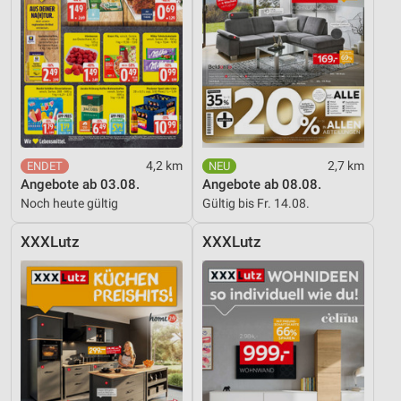
Analyse von Zielgruppen durch Statistiken oder
Kombinationen von Daten aus verschiedenen
Quellen
Entwicklung und Verbesserung der Angebote
Verwendung reduzierter Daten zur Auswahl von
Inhalten
IAB-Besonderheiten:
4,2 km
2,7 km
Verwendung genauer Standortdaten
Angebote ab 03.08.
Angebote ab 08.08.
Noch heute gültig
Gültig bis Fr. 14.08.
Geräte anhand von aktiv angeforderten
Informationen identifizieren
XXXLutz
XXXLutz
Nicht-IAB-Verarbeitungszwecke:
Notwendig
Performance
Funktional
Werbung