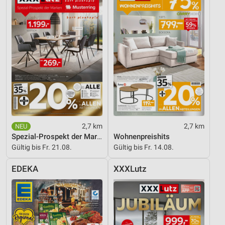
Speichern von oder Zugriff auf Informationen
auf einem Endgerät
Verwendung reduzierter Daten zur Auswahl von
Werbeanzeigen
Erstellung von Profilen für personalisierte
Werbung
Verwendung von Profilen zur Auswahl
personalisierter Werbung
2,7 km
2,7 km
Erstellung von Profilen zur Personalisierung
von Inhalten
Spezial-Prospekt der Marken
Wohnenpreishits
Gültig bis Fr. 21.08.
Gültig bis Fr. 14.08.
Verwendung von Profilen zur Auswahl
personalisierter Inhalte
EDEKA
XXXLutz
Messung der Werbeleistung
Messung der Performance von Inhalten