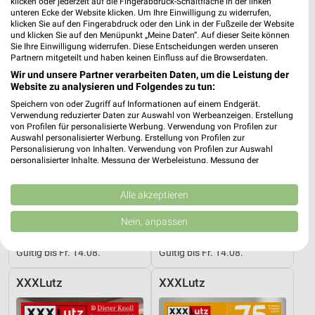
klicken oder jederzeit auf die Fingerabdruck-Schaltfläche in der linken
unteren Ecke der Website klicken. Um Ihre Einwilligung zu widerrufen,
XXXLutz
XXXLutz
klicken Sie auf den Fingerabdruck oder den Link in der Fußzeile der Website
und klicken Sie auf den Menüpunkt „Meine Daten“. Auf dieser Seite können
Sie Ihre Einwilligung widerrufen. Diese Entscheidungen werden unseren
Partnern mitgeteilt und haben keinen Einfluss auf die Browserdaten.
Wir und unsere Partner verarbeiten Daten, um die Leistung der
Website zu analysieren und Folgendes zu tun:
Speichern von oder Zugriff auf Informationen auf einem Endgerät.
Verwendung reduzierter Daten zur Auswahl von Werbeanzeigen. Erstellung
von Profilen für personalisierte Werbung. Verwendung von Profilen zur
Auswahl personalisierter Werbung. Erstellung von Profilen zur
Personalisierung von Inhalten. Verwendung von Profilen zur Auswahl
personalisierter Inhalte. Messung der Werbeleistung. Messung der
Performance von Inhalten. Analyse von Zielgruppen durch Statistiken oder
Kombinationen von Daten aus verschiedenen Quellen. Entwicklung und
Verbesserung der Angebote. Verwendung reduzierter Daten zur Auswahl
Alle akzeptieren
von Inhalten.
Daten können außerhalb der Europäischen Union weitergegeben und in die
Nein, anpassen
2,7 km
2,7 km
USA gesendet werden.
Angebote ab 08.08.
Büro Spezial
Ihre Einwilligung und die cookie Richtlinie gelten ausschließlich für diese
Gültig bis Fr. 14.08.
Gültig bis Fr. 14.08.
Website/App.
Partnerliste anzeigen (1 IAB-Anbieter)
XXXLutz
XXXLutz
Wir nutzen Ihre Daten für folgende Zwecke:
IAB-Verarbeitungszwecke: