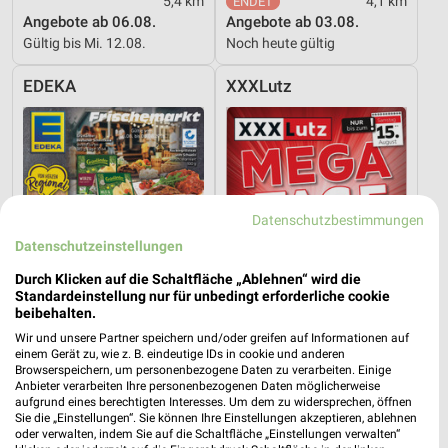
5,4 km
4,1 km
Angebote ab 06.08.
Angebote ab 03.08.
Gültig bis Mi. 12.08.
Noch heute gültig
EDEKA
XXXLutz
Datenschutzbestimmungen
Datenschutzeinstellungen
Durch Klicken auf die Schaltfläche „Ablehnen“ wird die
Standardeinstellung nur für unbedingt erforderliche cookie
beibehalten.
Wir und unsere Partner speichern und/oder greifen auf Informationen auf
einem Gerät zu, wie z. B. eindeutige IDs in cookie und anderen
Browserspeichern, um personenbezogene Daten zu verarbeiten. Einige
22,9 km
2,7 km
Anbieter verarbeiten Ihre personenbezogenen Daten möglicherweise
aufgrund eines berechtigten Interesses. Um dem zu widersprechen, öffnen
Angebote ab 03.08.
Mega Tage
Sie die „Einstellungen“. Sie können Ihre Einstellungen akzeptieren, ablehnen
Noch heute gültig
Gültig bis Fr. 14.08.
oder verwalten, indem Sie auf die Schaltfläche „Einstellungen verwalten“