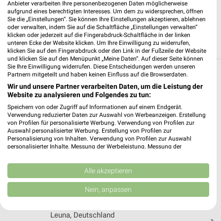
Anbieter verarbeiten Ihre personenbezogenen Daten möglicherweise
JETZT LADEN UND SPAREN!
aufgrund eines berechtigten Interesses. Um dem zu widersprechen, öffnen
Sie die „Einstellungen“. Sie können Ihre Einstellungen akzeptieren, ablehnen
oder verwalten, indem Sie auf die Schaltfläche „Einstellungen verwalten“
klicken oder jederzeit auf die Fingerabdruck-Schaltfläche in der linken
unteren Ecke der Website klicken. Um Ihre Einwilligung zu widerrufen,
klicken Sie auf den Fingerabdruck oder den Link in der Fußzeile der Website
und klicken Sie auf den Menüpunkt „Meine Daten“. Auf dieser Seite können
Sie Ihre Einwilligung widerrufen. Diese Entscheidungen werden unseren
Partnern mitgeteilt und haben keinen Einfluss auf die Browserdaten.
Weitere MediaMarkt Saturn Geschäfte mit
Wir und unsere Partner verarbeiten Daten, um die Leistung der
Angeboten in und um Halle (Saale)
Website zu analysieren und Folgendes zu tun:
Speichern von oder Zugriff auf Informationen auf einem Endgerät.
5 Geschäfte und Orte
Verwendung reduzierter Daten zur Auswahl von Werbeanzeigen. Erstellung
von Profilen für personalisierte Werbung. Verwendung von Profilen zur
Auswahl personalisierter Werbung. Erstellung von Profilen zur
MediaMarkt Saturn Angebote in Halle-Peißen
Personalisierung von Inhalten. Verwendung von Profilen zur Auswahl
personalisierter Inhalte. Messung der Werbeleistung. Messung der
Halle-Peißen, Deutschland
Performance von Inhalten. Analyse von Zielgruppen durch Statistiken oder
❯
Kombinationen von Daten aus verschiedenen Quellen. Entwicklung und
Verbesserung der Angebote. Verwendung reduzierter Daten zur Auswahl
Alle akzeptieren
145,46 km
von Inhalten.
Daten können außerhalb der Europäischen Union weitergegeben und in die
Nein, anpassen
USA gesendet werden.
MediaMarkt Saturn Angebote in Leuna
Ihre Einwilligung und die cookie Richtlinie gelten ausschließlich für diese
Website/App.
Leuna, Deutschland