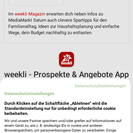
Im
weekli Magazin
erwarten dich neben Infos zu
MediaMarkt Saturn auch clevere Spartipps für den
Familienalltag, Ideen zur Haushaltsplanung und einfache
Wege, dein Budget nachhaltig zu entlasten.
weekli - Prospekte & Angebote App
Alle MediaMarkt Saturn Angebote immer griffbereit – mit der
Datenschutzbestimmungen
kostenlosen weekli App für iOS & Android.
Datenschutzeinstellungen
✔
Standortgenaue Angebote
Durch Klicken auf die Schaltfläche „Ablehnen“ wird die
Standardeinstellung nur für unbedingt erforderliche cookie
✔
Folge deinem Lieblingshändler
beibehalten.
✔
Push-Benachrichtigungen bei neuen Prospekten
Wir und unsere Partner speichern und/oder greifen auf Informationen auf
✔
Einkaufsliste - Einkauf stressfrei planen
einem Gerät zu, wie z. B. eindeutige IDs in cookie und anderen
Browserspeichern, um personenbezogene Daten zu verarbeiten. Einige