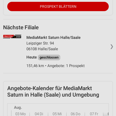
PROSPEKT BLÄTTERN
Nächste Filiale
MediaMarkt Saturn Halle/Saale
Leipziger Str. 94
❯
06108 Halle/Saale
Heute
geschlossen
151,46 km • Angebote: 1 Prospekt
Angebote-Kalender für MediaMarkt
Saturn in Halle (Saale) und Umgebung
Aug.
03
Mo
04
Di
05
Mi
06
Do
07
Fr
08
S