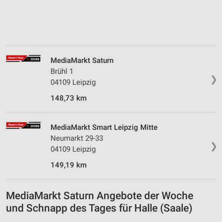
Messung der Performance von Inhalten
Analyse von Zielgruppen durch Statistiken oder
Kombinationen von Daten aus verschiedenen
Quellen
MediaMarkt Saturn
Brühl 1
Entwicklung und Verbesserung der Angebote
❯
04109 Leipzig
Verwendung reduzierter Daten zur Auswahl von
148,73 km
Inhalten
IAB-Besonderheiten:
MediaMarkt Smart Leipzig Mitte
Verwendung genauer Standortdaten
Neumarkt 29-33
❯
04109 Leipzig
Geräte anhand von aktiv angeforderten
Informationen identifizieren
149,19 km
Nicht-IAB-Verarbeitungszwecke:
Notwendig
MediaMarkt Saturn Angebote der Woche
und Schnapp des Tages für Halle (Saale)
Performance