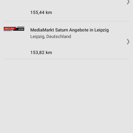
❯
Partnerliste anzeigen (1 IAB-Anbieter)
Wir nutzen Ihre Daten für folgende Zwecke:
155,44 km
IAB-Verarbeitungszwecke:
Speichern von oder Zugriff auf Informationen
MediaMarkt Saturn Angebote in Leipzig
auf einem Endgerät
Leipzig, Deutschland
❯
Verwendung reduzierter Daten zur Auswahl von
Werbeanzeigen
153,82 km
Erstellung von Profilen für personalisierte
Werbung
Verwendung von Profilen zur Auswahl
personalisierter Werbung
Erstellung von Profilen zur Personalisierung
von Inhalten
Verwendung von Profilen zur Auswahl
personalisierter Inhalte
Messung der Werbeleistung