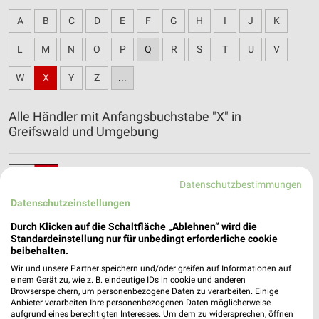
A
B
C
D
E
F
G
H
I
J
K
L
M
N
O
P
Q
R
S
T
U
V
W
X
Y
Z
...
Alle Händler mit Anfangsbuchstabe "X" in
Greifswald und Umgebung
XXXLutz Katalog und Prospekte für
Datenschutzbestimmungen
Neubrandenburg
Datenschutzeinstellungen
Durch Klicken auf die Schaltfläche „Ablehnen“ wird die
Standardeinstellung nur für unbedingt erforderliche cookie
beibehalten.
Wir und unsere Partner speichern und/oder greifen auf Informationen auf
einem Gerät zu, wie z. B. eindeutige IDs in cookie und anderen
Browserspeichern, um personenbezogene Daten zu verarbeiten. Einige
Anbieter verarbeiten Ihre personenbezogenen Daten möglicherweise
aufgrund eines berechtigten Interesses. Um dem zu widersprechen, öffnen