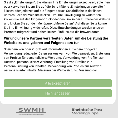
Noch mehr Angebote in
Sie die „Einstellungen“. Sie können Ihre Einstellungen akzeptieren, ablehnen
oder verwalten, indem Sie auf die Schaltfläche „Einstellungen verwalten“
der weekli App!
klicken oder jederzeit auf die Fingerabdruck-Schaltfläche in der linken
unteren Ecke der Website klicken. Um Ihre Einwilligung zu widerrufen,
klicken Sie auf den Fingerabdruck oder den Link in der Fußzeile der Website
und klicken Sie auf den Menüpunkt „Meine Daten“. Auf dieser Seite können
Sie Ihre Einwilligung widerrufen. Diese Entscheidungen werden unseren
Partnern mitgeteilt und haben keinen Einfluss auf die Browserdaten.
Wir und unsere Partner verarbeiten Daten, um die Leistung der
Website zu analysieren und Folgendes zu tun:
Jetzt kostenlos laden
Speichern von oder Zugriff auf Informationen auf einem Endgerät.
Verwendung reduzierter Daten zur Auswahl von Werbeanzeigen. Erstellung
von Profilen für personalisierte Werbung. Verwendung von Profilen zur
Auswahl personalisierter Werbung. Erstellung von Profilen zur
Prospekte App für Android
Personalisierung von Inhalten. Verwendung von Profilen zur Auswahl
personalisierter Inhalte. Messung der Werbeleistung. Messung der
Prospekte App für iOS
Performance von Inhalten. Analyse von Zielgruppen durch Statistiken oder
Kombinationen von Daten aus verschiedenen Quellen. Entwicklung und
Kostenlos im App Store erhältlich
Verbesserung der Angebote. Verwendung reduzierter Daten zur Auswahl
Alle akzeptieren
von Inhalten.
Daten können außerhalb der Europäischen Union weitergegeben und in die
Nein, anpassen
USA gesendet werden.
In Kooperation mit:
Ihre Einwilligung und die cookie Richtlinie gelten ausschließlich für diese
Website/App.
Partnerliste anzeigen (1 IAB-Anbieter)