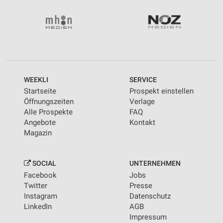
Wir nutzen Ihre Daten für folgende Zwecke:
IAB-Verarbeitungszwecke:
Speichern von oder Zugriff auf Informationen
auf einem Endgerät
Verwendung reduzierter Daten zur Auswahl von
Werbeanzeigen
WEEKLI
SERVICE
Erstellung von Profilen für personalisierte
Startseite
Prospekt einstellen
Werbung
Öffnungszeiten
Verlage
Alle Prospekte
FAQ
Verwendung von Profilen zur Auswahl
Angebote
Kontakt
personalisierter Werbung
Magazin
Erstellung von Profilen zur Personalisierung
von Inhalten
SOCIAL
UNTERNEHMEN
Verwendung von Profilen zur Auswahl
Facebook
Jobs
personalisierter Inhalte
Twitter
Presse
Instagram
Datenschutz
Messung der Werbeleistung
LinkedIn
AGB
Impressum