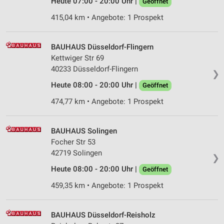
Heute 07:00 - 20:00 Uhr |
Geöffnet
Analyse von Zielgruppen durch Statistiken oder
415,04 km • Angebote: 1 Prospekt
Kombinationen von Daten aus verschiedenen
Quellen
BAUHAUS Düsseldorf-Flingern
Entwicklung und Verbesserung der Angebote
Kettwiger Str 69
40233 Düsseldorf-Flingern
Verwendung reduzierter Daten zur Auswahl von
❯
Inhalten
Heute 08:00 - 20:00 Uhr |
Geöffnet
IAB-Besonderheiten:
474,77 km • Angebote: 1 Prospekt
Verwendung genauer Standortdaten
BAUHAUS Solingen
Geräte anhand von aktiv angeforderten
Informationen identifizieren
Focher Str 53
42719 Solingen
Nicht-IAB-Verarbeitungszwecke:
❯
Heute 08:00 - 20:00 Uhr |
Geöffnet
Notwendig
459,35 km • Angebote: 1 Prospekt
Performance
Funktional
BAUHAUS Düsseldorf-Reisholz