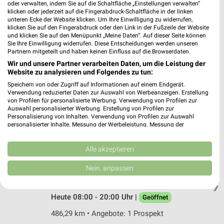
Oberbergische Straße 200
oder verwalten, indem Sie auf die Schaltfläche „Einstellungen verwalten“
klicken oder jederzeit auf die Fingerabdruck-Schaltfläche in der linken
42285 Wuppertal-Barmen (Lichtscheid)
❯
unteren Ecke der Website klicken. Um Ihre Einwilligung zu widerrufen,
klicken Sie auf den Fingerabdruck oder den Link in der Fußzeile der Website
Heute 07:00 - 20:00 Uhr |
Geöffnet
und klicken Sie auf den Menüpunkt „Meine Daten“. Auf dieser Seite können
Sie Ihre Einwilligung widerrufen. Diese Entscheidungen werden unseren
449,29 km • Angebote: 1 Prospekt
Partnern mitgeteilt und haben keinen Einfluss auf die Browserdaten.
Wir und unsere Partner verarbeiten Daten, um die Leistung der
Website zu analysieren und Folgendes zu tun:
BAUHAUS Hagen
Speichern von oder Zugriff auf Informationen auf einem Endgerät.
Eckeseyer Str 90
Verwendung reduzierter Daten zur Auswahl von Werbeanzeigen. Erstellung
58089 Hagen
❯
von Profilen für personalisierte Werbung. Verwendung von Profilen zur
Auswahl personalisierter Werbung. Erstellung von Profilen zur
Heute 07:00 - 20:00 Uhr |
Geöffnet
Personalisierung von Inhalten. Verwendung von Profilen zur Auswahl
personalisierter Inhalte. Messung der Werbeleistung. Messung der
426,95 km • Angebote: 1 Prospekt
Performance von Inhalten. Analyse von Zielgruppen durch Statistiken oder
Kombinationen von Daten aus verschiedenen Quellen. Entwicklung und
Verbesserung der Angebote. Verwendung reduzierter Daten zur Auswahl
Alle akzeptieren
von Inhalten.
BAUHAUS Krefeld-Untergath
Daten können außerhalb der Europäischen Union weitergegeben und in die
Nein, anpassen
Untergath 89
USA gesendet werden.
47805 Krefeld-Untergath
Ihre Einwilligung und die cookie Richtlinie gelten ausschließlich für diese
❯
Website/App.
Heute 08:00 - 20:00 Uhr |
Geöffnet
Partnerliste anzeigen (1 IAB-Anbieter)
486,29 km • Angebote: 1 Prospekt
Wir nutzen Ihre Daten für folgende Zwecke: