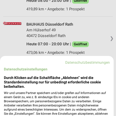
Heute 08:00 - 20:00 Uhr |
Geöffnet
419,89 km • Angebote: 1 Prospekt
BAUHAUS Düsseldorf Rath
Am Hülserhof 49
40472 Düsseldorf Rath
❯
Heute 07:00 - 20:00 Uhr |
Geöffnet
473,06 km • Angebote: 1 Prospekt
Datenschutzbestimmungen
BAUHAUS Wuppertal
Datenschutzeinstellungen
Widukindstr 97
Durch Klicken auf die Schaltfläche „Ablehnen“ wird die
42289 Wuppertal
❯
Standardeinstellung nur für unbedingt erforderliche cookie
beibehalten.
Heute 07:00 - 20:00 Uhr |
Geöffnet
Wir und unsere Partner speichern und/oder greifen auf Informationen auf
446,18 km • Angebote: 1 Prospekt
einem Gerät zu, wie z. B. eindeutige IDs in cookie und anderen
Browserspeichern, um personenbezogene Daten zu verarbeiten. Einige
Anbieter verarbeiten Ihre personenbezogenen Daten möglicherweise
aufgrund eines berechtigten Interesses. Um dem zu widersprechen, öffnen
BAUHAUS Wuppertal-Barmen (Lichtscheid)
Sie die „Einstellungen“. Sie können Ihre Einstellungen akzeptieren, ablehnen