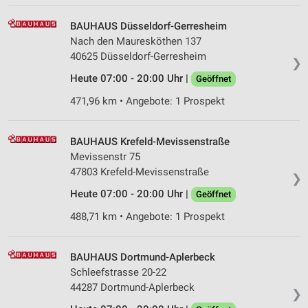
IAB-Verarbeitungszwecke:
BAUHAUS Düsseldorf-Gerresheim
Speichern von oder Zugriff auf Informationen
Nach den Mauresköthen 137
auf einem Endgerät
40625 Düsseldorf-Gerresheim
❯
Verwendung reduzierter Daten zur Auswahl von
Heute 07:00 - 20:00 Uhr |
Geöffnet
Werbeanzeigen
471,96 km • Angebote: 1 Prospekt
Erstellung von Profilen für personalisierte
Werbung
BAUHAUS Krefeld-Mevissenstraße
Verwendung von Profilen zur Auswahl
Mevissenstr 75
personalisierter Werbung
47803 Krefeld-Mevissenstraße
❯
Erstellung von Profilen zur Personalisierung
Heute 07:00 - 20:00 Uhr |
Geöffnet
von Inhalten
488,71 km • Angebote: 1 Prospekt
Verwendung von Profilen zur Auswahl
personalisierter Inhalte
BAUHAUS Dortmund-Aplerbeck
Messung der Werbeleistung
Schleefstrasse 20-22
44287 Dortmund-Aplerbeck
❯
Messung der Performance von Inhalten