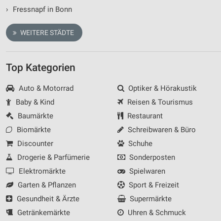
Verwendung genauer Standortdaten
›
Fressnapf in Bonn
Geräte anhand von aktiv angeforderten
WEITERE STÄDTE
Informationen identifizieren
Nicht-IAB-Verarbeitungszwecke:
Notwendig
Top Kategorien
Performance
Auto & Motorrad
Optiker & Hörakustik
Baby & Kind
Reisen & Tourismus
Funktional
Baumärkte
Restaurant
Werbung
Biomärkte
Schreibwaren & Büro
Discounter
Schuhe
Drogerie & Parfümerie
Sonderposten
Elektromärkte
Spielwaren
Garten & Pflanzen
Sport & Freizeit
Gesundheit & Ärzte
Supermärkte
Getränkemärkte
Uhren & Schmuck