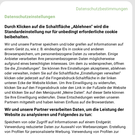
Datenschutzbestimmungen
Datenschutzeinstellungen
Durch Klicken auf die Schaltfläche „Ablehnen“ wird die
Standardeinstellung nur für unbedingt erforderliche cookie
beibehalten.
Wir und unsere Partner speichern und/oder greifen auf Informationen auf
FN Heide - Geschlossen
einem Gerät zu, wie z. B. eindeutige IDs in cookie und anderen
Meldorfer Strasse 58
Browserspeichern, um personenbezogene Daten zu verarbeiten. Einige
25746 Heide
Anbieter verarbeiten Ihre personenbezogenen Daten möglicherweise
❯
aufgrund eines berechtigten Interesses. Um dem zu widersprechen, öffnen
Heute 09:00 - 19:00 Uhr |
Geschlossen
Sie die „Einstellungen“. Sie können Ihre Einstellungen akzeptieren, ablehnen
oder verwalten, indem Sie auf die Schaltfläche „Einstellungen verwalten“
341,19 km • Angebote: 1 Prospekt
klicken oder jederzeit auf die Fingerabdruck-Schaltfläche in der linken
unteren Ecke der Website klicken. Um Ihre Einwilligung zu widerrufen,
klicken Sie auf den Fingerabdruck oder den Link in der Fußzeile der Website
und klicken Sie auf den Menüpunkt „Meine Daten“. Auf dieser Seite können
Fressnapf Kiel
Sie Ihre Einwilligung widerrufen. Diese Entscheidungen werden unseren
Theodor-Heuss-Ring 140
Partnern mitgeteilt und haben keinen Einfluss auf die Browserdaten.
24143 Kiel
Wir und unsere Partner verarbeiten Daten, um die Leistung der
❯
Website zu analysieren und Folgendes zu tun:
Heute 09:00 - 20:00 Uhr |
Geschlossen
Speichern von oder Zugriff auf Informationen auf einem Endgerät.
Verwendung reduzierter Daten zur Auswahl von Werbeanzeigen. Erstellung
293,11 km • Angebote: 1 Prospekt
von Profilen für personalisierte Werbung. Verwendung von Profilen zur