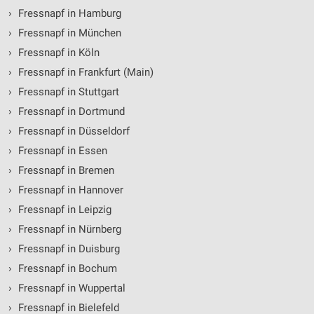
Verwendung von Profilen zur Auswahl
›
Fressnapf in Hamburg
personalisierter Werbung
›
Fressnapf in München
Erstellung von Profilen zur Personalisierung
›
Fressnapf in Köln
von Inhalten
›
Fressnapf in Frankfurt (Main)
Verwendung von Profilen zur Auswahl
›
Fressnapf in Stuttgart
personalisierter Inhalte
›
Fressnapf in Dortmund
Messung der Werbeleistung
›
Fressnapf in Düsseldorf
›
Fressnapf in Essen
Messung der Performance von Inhalten
›
Fressnapf in Bremen
Analyse von Zielgruppen durch Statistiken oder
›
Fressnapf in Hannover
Kombinationen von Daten aus verschiedenen
Quellen
›
Fressnapf in Leipzig
›
Fressnapf in Nürnberg
Entwicklung und Verbesserung der Angebote
›
Fressnapf in Duisburg
Verwendung reduzierter Daten zur Auswahl von
›
Fressnapf in Bochum
Inhalten
›
Fressnapf in Wuppertal
IAB-Besonderheiten:
›
Fressnapf in Bielefeld