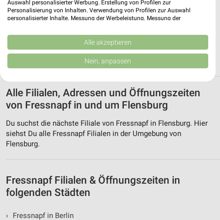
Auswahl personalisierter Werbung. Erstellung von Profilen zur
Personalisierung von Inhalten. Verwendung von Profilen zur Auswahl
Fressnapf Mühbrook
personalisierter Inhalte. Messung der Werbeleistung. Messung der
Performance von Inhalten. Analyse von Zielgruppen durch Statistiken oder
Mühlenweg 13a
Kombinationen von Daten aus verschiedenen Quellen. Entwicklung und
❯
24582 Mühbrook
Verbesserung der Angebote. Verwendung reduzierter Daten zur Auswahl
Alle akzeptieren
von Inhalten.
289,25 km • Angebote: 1 Prospekt
Daten können außerhalb der Europäischen Union weitergegeben und in die
Nein, anpassen
USA gesendet werden.
Ihre Einwilligung und die cookie Richtlinie gelten ausschließlich für diese
Website/App.
Alle Filialen, Adressen und Öffnungszeiten
Partnerliste anzeigen (1 IAB-Anbieter)
von Fressnapf in und um Flensburg
Wir nutzen Ihre Daten für folgende Zwecke:
IAB-Verarbeitungszwecke:
Du suchst die nächste Filiale von Fressnapf in Flensburg. Hier
siehst Du alle Fressnapf Filialen in der Umgebung von
Speichern von oder Zugriff auf Informationen
Flensburg.
auf einem Endgerät
Verwendung reduzierter Daten zur Auswahl von
Werbeanzeigen
Fressnapf Filialen & Öffnungszeiten in
folgenden Städten
Erstellung von Profilen für personalisierte
Werbung
›
Fressnapf in Berlin