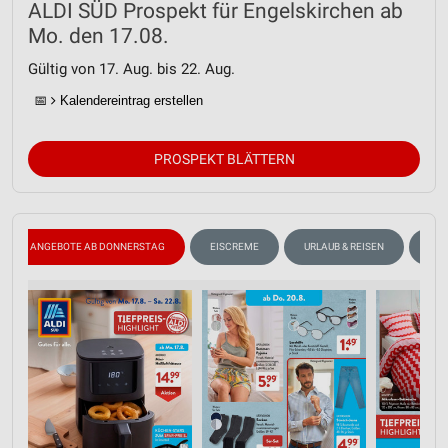
ALDI SÜD Prospekt für Engelskirchen ab
Mo. den 17.08.
Gültig von 17. Aug. bis 22. Aug.
📅
Kalendereintrag erstellen
PROSPEKT BLÄTTERN
ANGEBOTE AB DONNERSTAG
EISCREME
URLAUB & REISEN
ANG