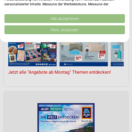
personalisierter Inhalte. Messung der Werbeleistung. Messung der
Performance von Inhalten. Analyse von Zielgruppen durch Statistiken oder
Kombinationen von Daten aus verschiedenen Quellen. Entwicklung und
Verbesserung der Angebote. Verwendung reduzierter Daten zur Auswahl
Alle akzeptieren
von Inhalten.
Daten können außerhalb der Europäischen Union weitergegeben und in die
Nein, anpassen
USA gesendet werden.
Ihre Einwilligung und die cookie Richtlinie gelten ausschließlich für diese
Website/App.
Partnerliste anzeigen (1 IAB-Anbieter)
Wir nutzen Ihre Daten für folgende Zwecke:
IAB-Verarbeitungszwecke:
Jetzt alle "Angebote ab Montag" Themen entdecken!
Speichern von oder Zugriff auf Informationen
auf einem Endgerät
Verwendung reduzierter Daten zur Auswahl von
Werbeanzeigen
Erstellung von Profilen für personalisierte
Werbung
Verwendung von Profilen zur Auswahl
personalisierter Werbung