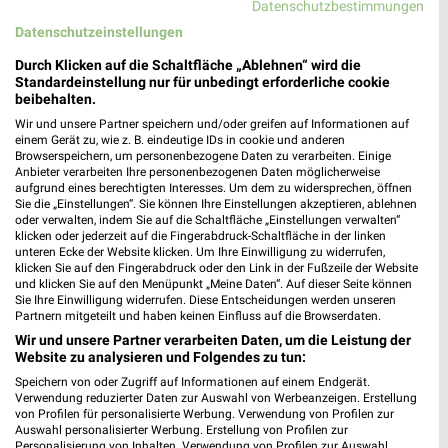
Datenschutzbestimmungen
Datenschutzeinstellungen
Durch Klicken auf die Schaltfläche „Ablehnen“ wird die
Standardeinstellung nur für unbedingt erforderliche cookie
beibehalten.
ALDI SÜD Prospekt für Engelskirchen ab
Wir und unsere Partner speichern und/oder greifen auf Informationen auf
Mo. den 10.08.
einem Gerät zu, wie z. B. eindeutige IDs in cookie und anderen
Browserspeichern, um personenbezogene Daten zu verarbeiten. Einige
Gültig von 10. Aug. bis 15. Aug.
Anbieter verarbeiten Ihre personenbezogenen Daten möglicherweise
aufgrund eines berechtigten Interesses. Um dem zu widersprechen, öffnen
📅
Kalendereintrag erstellen
Sie die „Einstellungen“. Sie können Ihre Einstellungen akzeptieren, ablehnen
oder verwalten, indem Sie auf die Schaltfläche „Einstellungen verwalten“
klicken oder jederzeit auf die Fingerabdruck-Schaltfläche in der linken
unteren Ecke der Website klicken. Um Ihre Einwilligung zu widerrufen,
PROSPEKT BLÄTTERN
klicken Sie auf den Fingerabdruck oder den Link in der Fußzeile der Website
und klicken Sie auf den Menüpunkt „Meine Daten“. Auf dieser Seite können
Sie Ihre Einwilligung widerrufen. Diese Entscheidungen werden unseren
Partnern mitgeteilt und haben keinen Einfluss auf die Browserdaten.
Wir und unsere Partner verarbeiten Daten, um die Leistung der
ANGEBOTE AB MONTAG
FLEISCH & WURST
AKTIONEN, RABATTE & GUTS
Website zu analysieren und Folgendes zu tun:
Speichern von oder Zugriff auf Informationen auf einem Endgerät.
Verwendung reduzierter Daten zur Auswahl von Werbeanzeigen. Erstellung
von Profilen für personalisierte Werbung. Verwendung von Profilen zur
Auswahl personalisierter Werbung. Erstellung von Profilen zur
Personalisierung von Inhalten. Verwendung von Profilen zur Auswahl