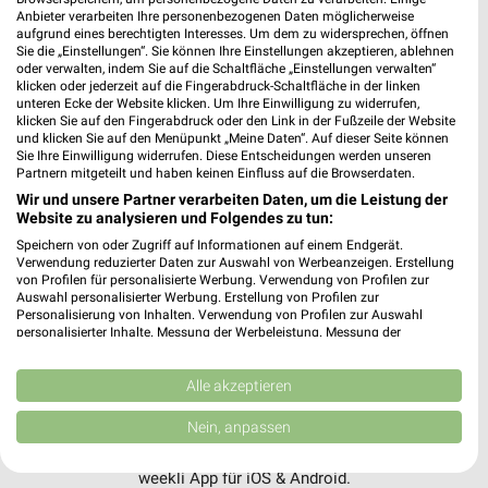
Anbieter verarbeiten Ihre personenbezogenen Daten möglicherweise
aufgrund eines berechtigten Interesses. Um dem zu widersprechen, öffnen
Sie die „Einstellungen“. Sie können Ihre Einstellungen akzeptieren, ablehnen
oder verwalten, indem Sie auf die Schaltfläche „Einstellungen verwalten“
klicken oder jederzeit auf die Fingerabdruck-Schaltfläche in der linken
unteren Ecke der Website klicken. Um Ihre Einwilligung zu widerrufen,
klicken Sie auf den Fingerabdruck oder den Link in der Fußzeile der Website
und klicken Sie auf den Menüpunkt „Meine Daten“. Auf dieser Seite können
Sie Ihre Einwilligung widerrufen. Diese Entscheidungen werden unseren
Jetzt alle "Bier" Themen entdecken!
Partnern mitgeteilt und haben keinen Einfluss auf die Browserdaten.
Wir und unsere Partner verarbeiten Daten, um die Leistung der
Website zu analysieren und Folgendes zu tun:
Speichern von oder Zugriff auf Informationen auf einem Endgerät.
Verwendung reduzierter Daten zur Auswahl von Werbeanzeigen. Erstellung
MEHR PROSPEKTE
von Profilen für personalisierte Werbung. Verwendung von Profilen zur
Auswahl personalisierter Werbung. Erstellung von Profilen zur
Personalisierung von Inhalten. Verwendung von Profilen zur Auswahl
personalisierter Inhalte. Messung der Werbeleistung. Messung der
Performance von Inhalten. Analyse von Zielgruppen durch Statistiken oder
Kombinationen von Daten aus verschiedenen Quellen. Entwicklung und
Verbesserung der Angebote. Verwendung reduzierter Daten zur Auswahl
Alle akzeptieren
von Inhalten.
weekli - Prospekte & Angebote App
Daten können außerhalb der Europäischen Union weitergegeben und in die
Nein, anpassen
USA gesendet werden.
Alle K+K Angebote immer griffbereit – mit der kostenlosen
Ihre Einwilligung und die cookie Richtlinie gelten ausschließlich für diese
weekli App für iOS & Android.
Website/App.