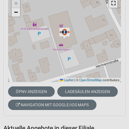
+
⛶
−
Leaflet
|
©
OpenStreetMap
contributors
ÖPNV ANZEIGEN
LADESÄULEN ANZEIGEN
NAVIGATION MIT GOOGLE/IOS MAPS
Aktuelle Angebote in dieser Filiale