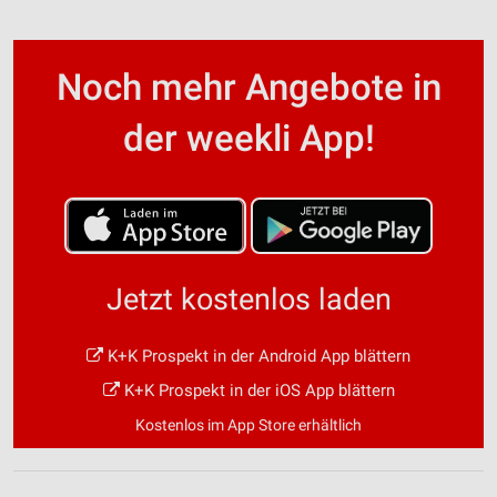
Noch mehr Angebote in
der weekli App!
Jetzt kostenlos laden
K+K Prospekt in der Android App blättern
K+K Prospekt in der iOS App blättern
Kostenlos im App Store erhältlich