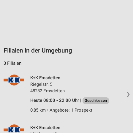
Messung der Performance von Inhalten
Analyse von Zielgruppen durch Statistiken oder
Kombinationen von Daten aus verschiedenen
Quellen
Entwicklung und Verbesserung der Angebote
Filialen in der Umgebung
Verwendung reduzierter Daten zur Auswahl von
3 Filialen
Inhalten
IAB-Besonderheiten:
K+K Emsdetten
Verwendung genauer Standortdaten
Riegelstr. 5
48282 Emsdetten
❯
Geräte anhand von aktiv angeforderten
Informationen identifizieren
Heute 08:00 - 22:00 Uhr |
Geschlossen
Nicht-IAB-Verarbeitungszwecke:
0,85 km • Angebote: 1 Prospekt
Notwendig
K+K Emsdetten
Performance