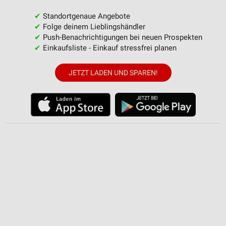
Partnerliste anzeigen (1 IAB-Anbieter)
✔
Standortgenaue Angebote
Wir nutzen Ihre Daten für folgende Zwecke:
✔
Folge deinem Lieblingshändler
IAB-Verarbeitungszwecke:
✔
Push-Benachrichtigungen bei neuen Prospekten
✔
Einkaufsliste - Einkauf stressfrei planen
Speichern von oder Zugriff auf Informationen
auf einem Endgerät
JETZT LADEN UND SPAREN!
Verwendung reduzierter Daten zur Auswahl von
Werbeanzeigen
Erstellung von Profilen für personalisierte
Werbung
Verwendung von Profilen zur Auswahl
personalisierter Werbung
Erstellung von Profilen zur Personalisierung
von Inhalten
Verwendung von Profilen zur Auswahl
personalisierter Inhalte
Messung der Werbeleistung