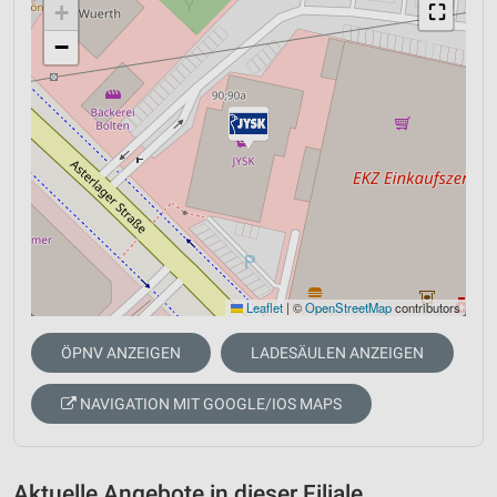
+
⛶
−
Leaflet
|
©
OpenStreetMap
contributors
ÖPNV ANZEIGEN
LADESÄULEN ANZEIGEN
NAVIGATION MIT GOOGLE/IOS MAPS
Aktuelle Angebote in dieser Filiale