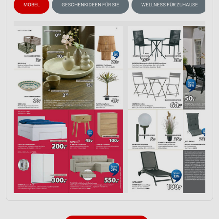
IAB-Verarbeitungszwecke:
MÖBEL
GESCHENKIDEEN FÜR SIE
WELLNESS FÜR ZUHAUSE
Speichern von oder Zugriff auf Informationen
auf einem Endgerät
Verwendung reduzierter Daten zur Auswahl von
Werbeanzeigen
Erstellung von Profilen für personalisierte
Werbung
Verwendung von Profilen zur Auswahl
personalisierter Werbung
Erstellung von Profilen zur Personalisierung
von Inhalten
Verwendung von Profilen zur Auswahl
personalisierter Inhalte
Messung der Werbeleistung
Messung der Performance von Inhalten