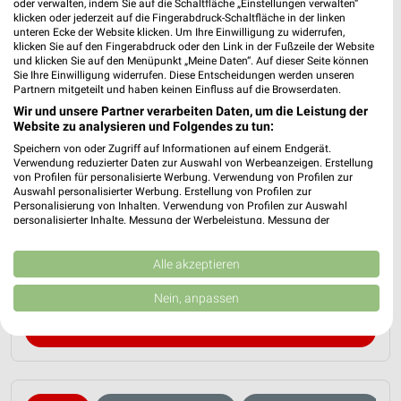
oder verwalten, indem Sie auf die Schaltfläche „Einstellungen verwalten“
klicken oder jederzeit auf die Fingerabdruck-Schaltfläche in der linken
unteren Ecke der Website klicken. Um Ihre Einwilligung zu widerrufen,
klicken Sie auf den Fingerabdruck oder den Link in der Fußzeile der Website
und klicken Sie auf den Menüpunkt „Meine Daten“. Auf dieser Seite können
Sie Ihre Einwilligung widerrufen. Diese Entscheidungen werden unseren
Partnern mitgeteilt und haben keinen Einfluss auf die Browserdaten.
Wir und unsere Partner verarbeiten Daten, um die Leistung der
Website zu analysieren und Folgendes zu tun:
Speichern von oder Zugriff auf Informationen auf einem Endgerät.
Verwendung reduzierter Daten zur Auswahl von Werbeanzeigen. Erstellung
JYSK Prospekt für Duisburg ab So. den
von Profilen für personalisierte Werbung. Verwendung von Profilen zur
Auswahl personalisierter Werbung. Erstellung von Profilen zur
12.07.
Personalisierung von Inhalten. Verwendung von Profilen zur Auswahl
personalisierter Inhalte. Messung der Werbeleistung. Messung der
Spare bis zu 70%
Performance von Inhalten. Analyse von Zielgruppen durch Statistiken oder
Gültig von 12. Jul. bis 15. Aug.
Kombinationen von Daten aus verschiedenen Quellen. Entwicklung und
Verbesserung der Angebote. Verwendung reduzierter Daten zur Auswahl
Alle akzeptieren
von Inhalten.
📅
Kalendereintrag erstellen
Daten können außerhalb der Europäischen Union weitergegeben und in die
Nein, anpassen
USA gesendet werden.
Ihre Einwilligung und die cookie Richtlinie gelten ausschließlich für diese
PROSPEKT BLÄTTERN
Website/App.
Partnerliste anzeigen (1 IAB-Anbieter)
Wir nutzen Ihre Daten für folgende Zwecke: