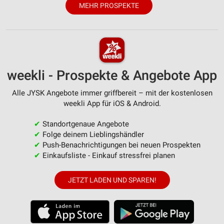
MEHR PROSPEKTE
Analyse von Zielgruppen durch Statistiken oder
Kombinationen von Daten aus verschiedenen
Quellen
Entwicklung und Verbesserung der Angebote
Verwendung reduzierter Daten zur Auswahl von
weekli - Prospekte & Angebote App
Inhalten
Alle JYSK Angebote immer griffbereit – mit der kostenlosen
IAB-Besonderheiten:
weekli App für iOS & Android.
Verwendung genauer Standortdaten
✔
Standortgenaue Angebote
Geräte anhand von aktiv angeforderten
✔
Folge deinem Lieblingshändler
Informationen identifizieren
✔
Push-Benachrichtigungen bei neuen Prospekten
Nicht-IAB-Verarbeitungszwecke:
✔
Einkaufsliste - Einkauf stressfrei planen
Notwendig
JETZT LADEN UND SPAREN!
Performance
Funktional