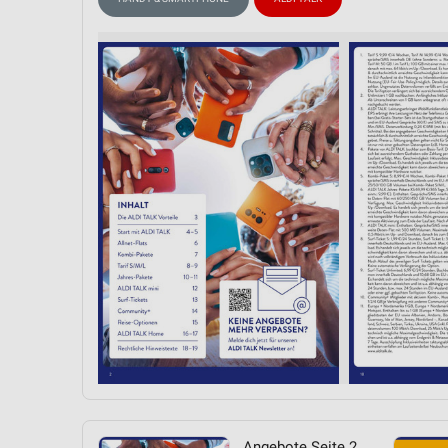
Messung der Performance von Inhalten
Analyse von Zielgruppen durch Statistiken oder Kombinationen 
Quellen
Entwicklung und Verbesserung der Angebote
Verwendung reduzierter Daten zur Auswahl von Inhalten
IAB-Besonderheiten:
Verwendung genauer Standortdaten
Geräte anhand von aktiv angeforderten Informationen identifizie
Nicht-IAB-Verarbeitungszwecke:
Notwendig
Performance
Funktional
Werbung
Angebote Seite 2