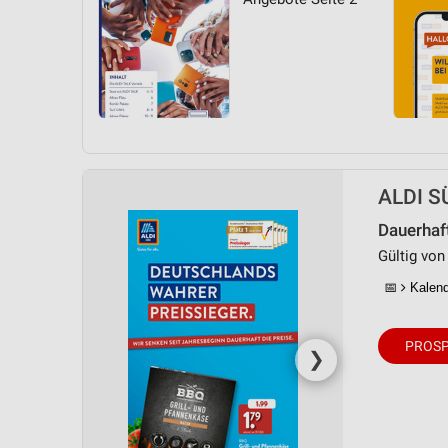
ALDI SÜ
Dauerhaf
Gültig von
📅
Kalende
PROSP
❯