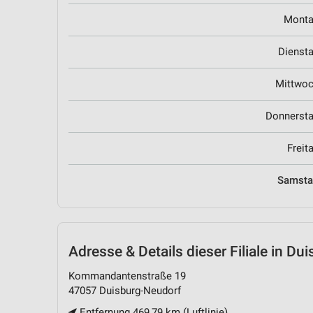
Mont
Dienst
Mittwo
Donnerst
Freit
Samst
Adresse & Details
dieser Filiale in Du
Kommandantenstraße 19
47057 Duisburg-Neudorf
Entfernung 469,79 km (Luftlinie)