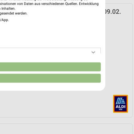
binationen von Daten aus verschiedenen Quellen. Entwicklung
 Inhalten.
D Prospekt für Duisburg ab Mo. den 09.02.
gesendet werden.
e/App.
k
 09. Feb. bis 01. Sep.
reintrag erstellen
EKT BLÄTTERN
n