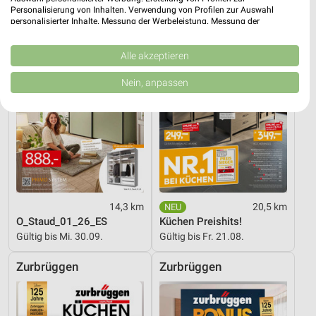
Personalisierung von Inhalten. Verwendung von Profilen zur Auswahl
personalisierter Inhalte. Messung der Werbeleistung. Messung der
Performance von Inhalten. Analyse von Zielgruppen durch Statistiken oder
Kombinationen von Daten aus verschiedenen Quellen. Entwicklung und
Verbesserung der Angebote. Verwendung reduzierter Daten zur Auswahl
Alle akzeptieren
von Inhalten.
Daten können außerhalb der Europäischen Union weitergegeben und in die
Nein, anpassen
USA gesendet werden.
Ihre Einwilligung und die cookie Richtlinie gelten ausschließlich für diese
Website/App.
Partnerliste anzeigen (1 IAB-Anbieter)
Wir nutzen Ihre Daten für folgende Zwecke:
IAB-Verarbeitungszwecke:
Speichern von oder Zugriff auf Informationen
auf einem Endgerät
14,3 km
20,5 km
O_Staud_01_26_ES
Küchen Preishits!
Verwendung reduzierter Daten zur Auswahl von
Gültig bis Mi. 30.09.
Gültig bis Fr. 21.08.
Werbeanzeigen
Zurbrüggen
Zurbrüggen
Erstellung von Profilen für personalisierte
Werbung
Verwendung von Profilen zur Auswahl