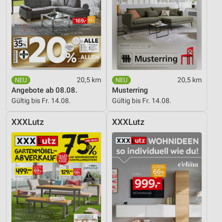
Verwendung genauer Standortdaten
Geräte anhand von aktiv angeforderten
Informationen identifizieren
Nicht-IAB-Verarbeitungszwecke:
Notwendig
20,5 km
20,5 km
Performance
Angebote ab 08.08.
Musterring
Gültig bis Fr. 14.08.
Gültig bis Fr. 14.08.
Funktional
XXXLutz
XXXLutz
Werbung