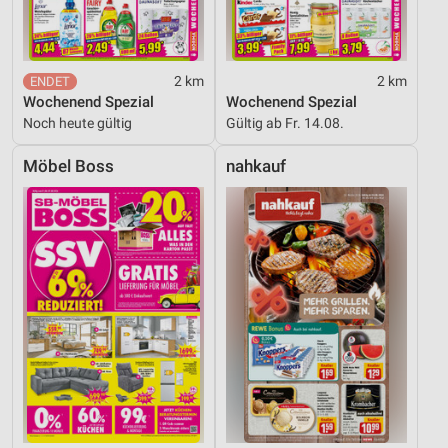
2 km
2 km
Wochenend Spezial
Wochenend Spezial
Noch heute gültig
Gültig ab Fr. 14.08.
Möbel Boss
nahkauf