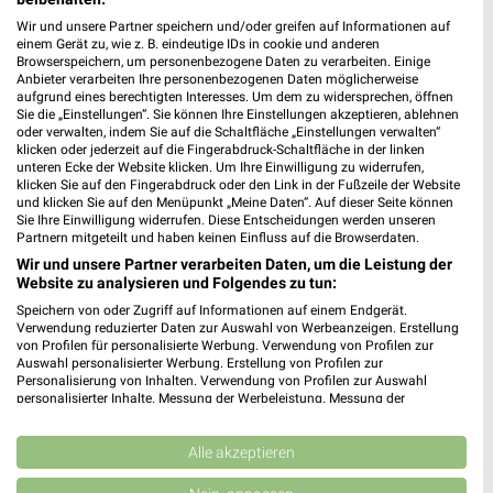
Wir und unsere Partner speichern und/oder greifen auf Informationen auf
einem Gerät zu, wie z. B. eindeutige IDs in cookie und anderen
Jetzt alle "Hund & Katze" Themen entdecken!
Browserspeichern, um personenbezogene Daten zu verarbeiten. Einige
Anbieter verarbeiten Ihre personenbezogenen Daten möglicherweise
aufgrund eines berechtigten Interesses. Um dem zu widersprechen, öffnen
Sie die „Einstellungen“. Sie können Ihre Einstellungen akzeptieren, ablehnen
oder verwalten, indem Sie auf die Schaltfläche „Einstellungen verwalten“
klicken oder jederzeit auf die Fingerabdruck-Schaltfläche in der linken
MEHR PROSPEKTE
unteren Ecke der Website klicken. Um Ihre Einwilligung zu widerrufen,
klicken Sie auf den Fingerabdruck oder den Link in der Fußzeile der Website
und klicken Sie auf den Menüpunkt „Meine Daten“. Auf dieser Seite können
Sie Ihre Einwilligung widerrufen. Diese Entscheidungen werden unseren
Partnern mitgeteilt und haben keinen Einfluss auf die Browserdaten.
Wir und unsere Partner verarbeiten Daten, um die Leistung der
Website zu analysieren und Folgendes zu tun:
weekli - Prospekte & Angebote App
Speichern von oder Zugriff auf Informationen auf einem Endgerät.
Verwendung reduzierter Daten zur Auswahl von Werbeanzeigen. Erstellung
von Profilen für personalisierte Werbung. Verwendung von Profilen zur
Alle Fressnapf Angebote immer griffbereit – mit der
Auswahl personalisierter Werbung. Erstellung von Profilen zur
kostenlosen weekli App für iOS & Android.
Personalisierung von Inhalten. Verwendung von Profilen zur Auswahl
personalisierter Inhalte. Messung der Werbeleistung. Messung der
✔
Standortgenaue Angebote
Performance von Inhalten. Analyse von Zielgruppen durch Statistiken oder
Kombinationen von Daten aus verschiedenen Quellen. Entwicklung und
✔
Folge deinem Lieblingshändler
Verbesserung der Angebote. Verwendung reduzierter Daten zur Auswahl
Alle akzeptieren
✔
Push-Benachrichtigungen bei neuen Prospekten
von Inhalten.
✔
Einkaufsliste - Einkauf stressfrei planen
Daten können außerhalb der Europäischen Union weitergegeben und in die