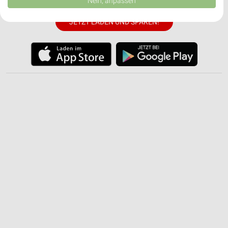
Nein, anpassen
USA gesendet werden.
Ihre Einwilligung und die cookie Richtlinie gelten ausschließlich für diese
JETZT LADEN UND SPAREN!
Website/App.
Partnerliste anzeigen (1 IAB-Anbieter)
Wir nutzen Ihre Daten für folgende Zwecke:
IAB-Verarbeitungszwecke:
Speichern von oder Zugriff auf Informationen
auf einem Endgerät
Verwendung reduzierter Daten zur Auswahl von
Werbeanzeigen
Erstellung von Profilen für personalisierte
Werbung
Verwendung von Profilen zur Auswahl
personalisierter Werbung
Erstellung von Profilen zur Personalisierung
von Inhalten
Verwendung von Profilen zur Auswahl