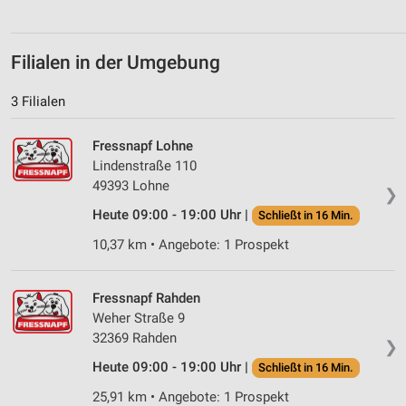
personalisierter Inhalte
Messung der Werbeleistung
Filialen in der Umgebung
Messung der Performance von Inhalten
3 Filialen
Analyse von Zielgruppen durch Statistiken oder
Kombinationen von Daten aus verschiedenen
Fressnapf Lohne
Quellen
Lindenstraße 110
49393 Lohne
Entwicklung und Verbesserung der Angebote
❯
Heute 09:00 - 19:00 Uhr |
Schließt in 16 Min.
Verwendung reduzierter Daten zur Auswahl von
10,37 km • Angebote: 1 Prospekt
Inhalten
IAB-Besonderheiten:
Fressnapf Rahden
Verwendung genauer Standortdaten
Weher Straße 9
32369 Rahden
Geräte anhand von aktiv angeforderten
❯
Informationen identifizieren
Heute 09:00 - 19:00 Uhr |
Schließt in 16 Min.
Nicht-IAB-Verarbeitungszwecke:
25,91 km • Angebote: 1 Prospekt