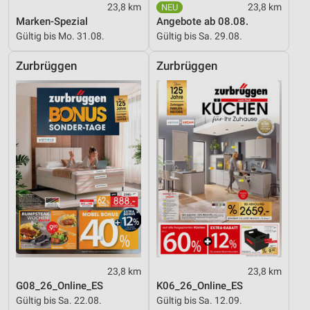
23,8 km
23,8 km
Marken-Spezial
Angebote ab 08.08.
Verwendung von Profilen zur Auswahl
Gültig bis Mo. 31.08.
Gültig bis Sa. 29.08.
personalisierter Inhalte
Zurbrüggen
Zurbrüggen
Messung der Werbeleistung
Messung der Performance von Inhalten
Analyse von Zielgruppen durch Statistiken oder
Kombinationen von Daten aus verschiedenen
Quellen
Entwicklung und Verbesserung der Angebote
Verwendung reduzierter Daten zur Auswahl von
Inhalten
IAB-Besonderheiten:
Verwendung genauer Standortdaten
23,8 km
23,8 km
G08_26_Online_ES
K06_26_Online_ES
Geräte anhand von aktiv angeforderten
Informationen identifizieren
Gültig bis Sa. 22.08.
Gültig bis Sa. 12.09.