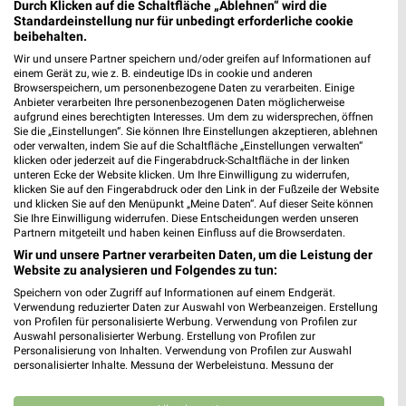
Durch Klicken auf die Schaltfläche „Ablehnen“ wird die
Standardeinstellung nur für unbedingt erforderliche cookie
beibehalten.
Wir und unsere Partner speichern und/oder greifen auf Informationen auf
einem Gerät zu, wie z. B. eindeutige IDs in cookie und anderen
Browserspeichern, um personenbezogene Daten zu verarbeiten. Einige
Anbieter verarbeiten Ihre personenbezogenen Daten möglicherweise
aufgrund eines berechtigten Interesses. Um dem zu widersprechen, öffnen
1,9 km
0,4 km
Sie die „Einstellungen“. Sie können Ihre Einstellungen akzeptieren, ablehnen
oder verwalten, indem Sie auf die Schaltfläche „Einstellungen verwalten“
Angebote ab 06.08.
Angebote ab 03.08.
klicken oder jederzeit auf die Fingerabdruck-Schaltfläche in der linken
Gültig bis Mi. 12.08.
Noch heute gültig
unteren Ecke der Website klicken. Um Ihre Einwilligung zu widerrufen,
klicken Sie auf den Fingerabdruck oder den Link in der Fußzeile der Website
und klicken Sie auf den Menüpunkt „Meine Daten“. Auf dieser Seite können
Zurbrüggen
Thomas Philipps
Sie Ihre Einwilligung widerrufen. Diese Entscheidungen werden unseren
Partnern mitgeteilt und haben keinen Einfluss auf die Browserdaten.
Wir und unsere Partner verarbeiten Daten, um die Leistung der
Website zu analysieren und Folgendes zu tun:
Speichern von oder Zugriff auf Informationen auf einem Endgerät.
Verwendung reduzierter Daten zur Auswahl von Werbeanzeigen. Erstellung
von Profilen für personalisierte Werbung. Verwendung von Profilen zur
Auswahl personalisierter Werbung. Erstellung von Profilen zur
Personalisierung von Inhalten. Verwendung von Profilen zur Auswahl
personalisierter Inhalte. Messung der Werbeleistung. Messung der
Performance von Inhalten. Analyse von Zielgruppen durch Statistiken oder
Kombinationen von Daten aus verschiedenen Quellen. Entwicklung und