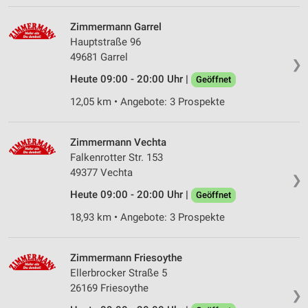
IAB-Besonderheiten:
Zimmermann Garrel
Verwendung genauer Standortdaten
Hauptstraße 96
49681 Garrel
❯
Geräte anhand von aktiv angeforderten
Heute 09:00 - 20:00 Uhr |
Geöffnet
Informationen identifizieren
12,05 km • Angebote: 3 Prospekte
Nicht-IAB-Verarbeitungszwecke:
Notwendig
Zimmermann Vechta
Performance
Falkenrotter Str. 153
49377 Vechta
❯
Funktional
Heute 09:00 - 20:00 Uhr |
Geöffnet
Werbung
18,93 km • Angebote: 3 Prospekte
Zimmermann Friesoythe
Ellerbrocker Straße 5
26169 Friesoythe
❯