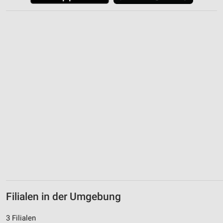
Werbung
Verwendung von Profilen zur Auswahl
personalisierter Werbung
Erstellung von Profilen zur Personalisierung
von Inhalten
Verwendung von Profilen zur Auswahl
personalisierter Inhalte
Messung der Werbeleistung
Messung der Performance von Inhalten
Analyse von Zielgruppen durch Statistiken oder
Kombinationen von Daten aus verschiedenen
Quellen
Entwicklung und Verbesserung der Angebote
Filialen in der Umgebung
Verwendung reduzierter Daten zur Auswahl von
3 Filialen
Inhalten