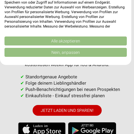
Speichern von oder Zugriff auf Informationen auf einem Endgerät.
MEHR PROSPEKTE
Verwendung reduzierter Daten zur Auswahl von Werbeanzeigen. Erstellung
von Profilen für personalisierte Werbung. Verwendung von Profilen zur
Auswahl personalisierter Werbung. Erstellung von Profilen zur
Personalisierung von Inhalten. Verwendung von Profilen zur Auswahl
personalisierter Inhalte. Messung der Werbeleistung. Messung der
Performance von Inhalten. Analyse von Zielgruppen durch Statistiken oder
Kombinationen von Daten aus verschiedenen Quellen. Entwicklung und
Verbesserung der Angebote. Verwendung reduzierter Daten zur Auswahl
Alle akzeptieren
weekli - Prospekte & Angebote App
von Inhalten.
Daten können außerhalb der Europäischen Union weitergegeben und in die
Nein, anpassen
USA gesendet werden.
Alle Zimmermann Angebote immer griffbereit – mit der
Ihre Einwilligung und die cookie Richtlinie gelten ausschließlich für diese
kostenlosen weekli App für iOS & Android.
Website/App.
Partnerliste anzeigen (1 IAB-Anbieter)
✔
Standortgenaue Angebote
Wir nutzen Ihre Daten für folgende Zwecke:
✔
Folge deinem Lieblingshändler
✔
Push-Benachrichtigungen bei neuen Prospekten
IAB-Verarbeitungszwecke:
✔
Einkaufsliste - Einkauf stressfrei planen
Speichern von oder Zugriff auf Informationen
auf einem Endgerät
JETZT LADEN UND SPAREN!
Verwendung reduzierter Daten zur Auswahl von
Werbeanzeigen
Erstellung von Profilen für personalisierte