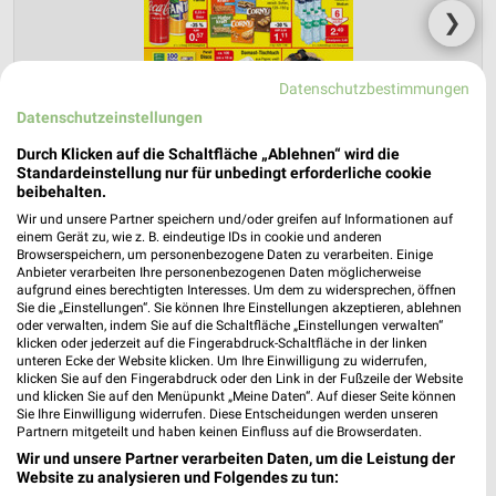
❯
Datenschutzbestimmungen
Datenschutzeinstellungen
Durch Klicken auf die Schaltfläche „Ablehnen“ wird die
Standardeinstellung nur für unbedingt erforderliche cookie
beibehalten.
Wir und unsere Partner speichern und/oder greifen auf Informationen auf
einem Gerät zu, wie z. B. eindeutige IDs in cookie und anderen
Browserspeichern, um personenbezogene Daten zu verarbeiten. Einige
Zimmermann Prospekt für Cloppenburg
Anbieter verarbeiten Ihre personenbezogenen Daten möglicherweise
ab Mo. den 10.08.
aufgrund eines berechtigten Interesses. Um dem zu widersprechen, öffnen
Sie die „Einstellungen“. Sie können Ihre Einstellungen akzeptieren, ablehnen
Gültig von 10. Aug. bis 15. Aug.
oder verwalten, indem Sie auf die Schaltfläche „Einstellungen verwalten“
klicken oder jederzeit auf die Fingerabdruck-Schaltfläche in der linken
unteren Ecke der Website klicken. Um Ihre Einwilligung zu widerrufen,
📅
Kalendereintrag erstellen
klicken Sie auf den Fingerabdruck oder den Link in der Fußzeile der Website
und klicken Sie auf den Menüpunkt „Meine Daten“. Auf dieser Seite können
Sie Ihre Einwilligung widerrufen. Diese Entscheidungen werden unseren
PROSPEKT BLÄTTERN
Partnern mitgeteilt und haben keinen Einfluss auf die Browserdaten.
Wir und unsere Partner verarbeiten Daten, um die Leistung der
Website zu analysieren und Folgendes zu tun: