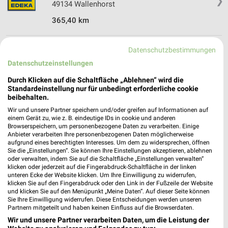
❯
49134 Wallenhorst
365,40 km
Datenschutzbestimmungen
EDEKA Angebote in Osnabrück
Osnabrück, Deutschland
Datenschutzeinstellungen
❯
Durch Klicken auf die Schaltfläche „Ablehnen“ wird die
Standardeinstellung nur für unbedingt erforderliche cookie
364,02 km
beibehalten.
Wir und unsere Partner speichern und/oder greifen auf Informationen auf
einem Gerät zu, wie z. B. eindeutige IDs in cookie und anderen
Supermärkte Angebote für Bramsche und
Browserspeichern, um personenbezogene Daten zu verarbeiten. Einige
Umgebung
Anbieter verarbeiten Ihre personenbezogenen Daten möglicherweise
aufgrund eines berechtigten Interesses. Um dem zu widersprechen, öffnen
Sie die „Einstellungen“. Sie können Ihre Einstellungen akzeptieren, ablehnen
6 Prospekte
oder verwalten, indem Sie auf die Schaltfläche „Einstellungen verwalten“
klicken oder jederzeit auf die Fingerabdruck-Schaltfläche in der linken
K+K
nahkauf
unteren Ecke der Website klicken. Um Ihre Einwilligung zu widerrufen,
klicken Sie auf den Fingerabdruck oder den Link in der Fußzeile der Website
und klicken Sie auf den Menüpunkt „Meine Daten“. Auf dieser Seite können
Sie Ihre Einwilligung widerrufen. Diese Entscheidungen werden unseren
Partnern mitgeteilt und haben keinen Einfluss auf die Browserdaten.
Wir und unsere Partner verarbeiten Daten, um die Leistung der