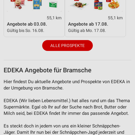
Inhalten
IAB-Besonderheiten:
55,1 km
55,1 km
Verwendung genauer Standortdaten
Angebote ab 03.08.
Angebote ab 17.08.
Gültig bis So. 16.08.
Gültig ab Mo. 17.08.
Geräte anhand von aktiv angeforderten
Informationen identifizieren
ALLE PROSPEKTE
Nicht-IAB-Verarbeitungszwecke:
Notwendig
EDEKA Angebote für Bramsche
Performance
Hier findest Du aktuelle Angebote und Prospekte von EDEKA in
Funktional
der Umgebung von Bramsche.
Werbung
EDEKA (Wir lieben Lebensmittel.) hat alles rund um das Thema
Supermärkte. Egal ob Ihr auf der Suche nach Brot, Butter oder
Milch seid, bei EDEKA findet Ihr immer das passende Angebot.
Es steckt doch in jedem von uns ein kleiner Schnäppchen-
Jäger. Damit Ihr nun bei der Schnäppchen-Jagd jederzeit und