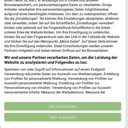
einem Gerät zu, wie z. B. eindeutige IDs in cookie und anderen
Browserspeichern, um personenbezogene Daten zu verarbeiten. Einige
Anbieter verarbeiten Ihre personenbezogenen Daten möglicherweise
aufgrund eines berechtigten Interesses. Um dem zu widersprechen, öffnen
0,9 km
0,9 km
Sie die „Einstellungen“. Sie können Ihre Einstellungen akzeptieren, ablehnen
oder verwalten, indem Sie auf die Schaltfläche „Einstellungen verwalten“
Voilà, c’est moi
Einfach draußen kochen
klicken oder jederzeit auf die Fingerabdruck-Schaltfläche in der linken
Gültig ab Mi. 12.08.
Gültig bis Di. 18.08.
unteren Ecke der Website klicken. Um Ihre Einwilligung zu widerrufen,
klicken Sie auf den Fingerabdruck oder den Link in der Fußzeile der Website
und klicken Sie auf den Menüpunkt „Meine Daten“. Auf dieser Seite können
GALERIA Karstadt Kaufhof
Tchibo
Sie Ihre Einwilligung widerrufen. Diese Entscheidungen werden unseren
Partnern mitgeteilt und haben keinen Einfluss auf die Browserdaten.
Wir und unsere Partner verarbeiten Daten, um die Leistung der
Website zu analysieren und Folgendes zu tun:
Speichern von oder Zugriff auf Informationen auf einem Endgerät.
Verwendung reduzierter Daten zur Auswahl von Werbeanzeigen. Erstellung
von Profilen für personalisierte Werbung. Verwendung von Profilen zur
Auswahl personalisierter Werbung. Erstellung von Profilen zur
Personalisierung von Inhalten. Verwendung von Profilen zur Auswahl
personalisierter Inhalte. Messung der Werbeleistung. Messung der
Performance von Inhalten. Analyse von Zielgruppen durch Statistiken oder
Kombinationen von Daten aus verschiedenen Quellen. Entwicklung und
Verbesserung der Angebote. Verwendung reduzierter Daten zur Auswahl
Alle akzeptieren
von Inhalten.
Daten können außerhalb der Europäischen Union weitergegeben und in die
Nein, anpassen
USA gesendet werden.
Ihre Einwilligung und die cookie Richtlinie gelten ausschließlich für diese
26,6 km
0,9 km