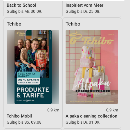
Website/App.
Back to School
Inspiriert vom Meer
Partnerliste anzeigen (1 IAB-Anbieter)
Gültig bis Mi. 30.09.
Gültig bis Di. 25.08.
Wir nutzen Ihre Daten für folgende Zwecke:
Tchibo
Tchibo
IAB-Verarbeitungszwecke:
Speichern von oder Zugriff auf Informationen
auf einem Endgerät
Verwendung reduzierter Daten zur Auswahl von
Werbeanzeigen
Erstellung von Profilen für personalisierte
Werbung
Verwendung von Profilen zur Auswahl
personalisierter Werbung
Erstellung von Profilen zur Personalisierung
von Inhalten
0,9 km
0,9 km
Tchibo Mobil
Alpaka cleaning collection
Verwendung von Profilen zur Auswahl
Gültig bis So. 09.08.
Gültig bis Di. 01.09.
personalisierter Inhalte