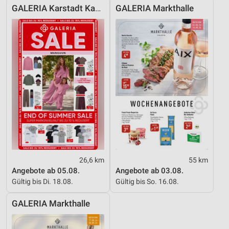
GALERIA Karstadt Kaufhof
GALERIA Markthalle
Messung der Werbeleistung
Messung der Performance von Inhalten
Analyse von Zielgruppen durch Statistiken oder
Kombinationen von Daten aus verschiedenen
Quellen
Entwicklung und Verbesserung der Angebote
Verwendung reduzierter Daten zur Auswahl von
Inhalten
IAB-Besonderheiten:
Verwendung genauer Standortdaten
26,6 km
55 km
Angebote ab 05.08.
Angebote ab 03.08.
Geräte anhand von aktiv angeforderten
Informationen identifizieren
Gültig bis Di. 18.08.
Gültig bis So. 16.08.
Nicht-IAB-Verarbeitungszwecke:
GALERIA Markthalle
Notwendig