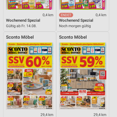
0,4 km
0,4 km
Wochenend Spezial
Wochenend Spezial
Gültig ab Fr. 14.08.
Noch morgen gültig
Sconto Möbel
Sconto Möbel
29,4 km
29,4 km