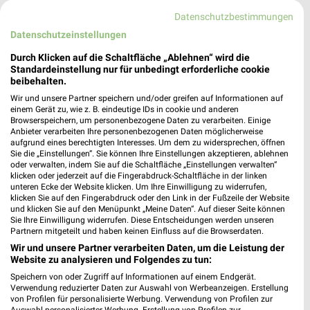
Lidl
EDEKA
Datenschutzbestimmungen
Datenschutzeinstellungen
Durch Klicken auf die Schaltfläche „Ablehnen“ wird die
Standardeinstellung nur für unbedingt erforderliche cookie
beibehalten.
Wir und unsere Partner speichern und/oder greifen auf Informationen auf
einem Gerät zu, wie z. B. eindeutige IDs in cookie und anderen
Browserspeichern, um personenbezogene Daten zu verarbeiten. Einige
Anbieter verarbeiten Ihre personenbezogenen Daten möglicherweise
aufgrund eines berechtigten Interesses. Um dem zu widersprechen, öffnen
Sie die „Einstellungen“. Sie können Ihre Einstellungen akzeptieren, ablehnen
oder verwalten, indem Sie auf die Schaltfläche „Einstellungen verwalten“
klicken oder jederzeit auf die Fingerabdruck-Schaltfläche in der linken
unteren Ecke der Website klicken. Um Ihre Einwilligung zu widerrufen,
klicken Sie auf den Fingerabdruck oder den Link in der Fußzeile der Website
und klicken Sie auf den Menüpunkt „Meine Daten“. Auf dieser Seite können
Sie Ihre Einwilligung widerrufen. Diese Entscheidungen werden unseren
1,3 km
1,1 km
Partnern mitgeteilt und haben keinen Einfluss auf die Browserdaten.
Angebote ab 10.08.
Angebote ab 03.08.
Wir und unsere Partner verarbeiten Daten, um die Leistung der
Gültig ab Mo. 10.08.
Noch morgen gültig
Website zu analysieren und Folgendes zu tun:
Speichern von oder Zugriff auf Informationen auf einem Endgerät.
PENNY
EDEKA
Verwendung reduzierter Daten zur Auswahl von Werbeanzeigen. Erstellung
von Profilen für personalisierte Werbung. Verwendung von Profilen zur
Auswahl personalisierter Werbung. Erstellung von Profilen zur