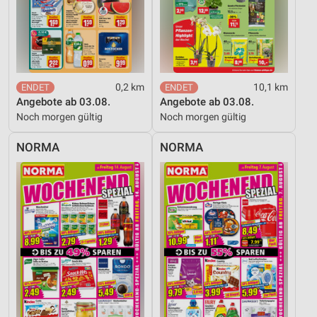
Verwendung genauer Standortdaten
Geräte anhand von aktiv angeforderten
Informationen identifizieren
Nicht-IAB-Verarbeitungszwecke:
0,2 km
10,1 km
Notwendig
Angebote ab 03.08.
Angebote ab 03.08.
Noch morgen gültig
Noch morgen gültig
Performance
NORMA
NORMA
Funktional
Werbung