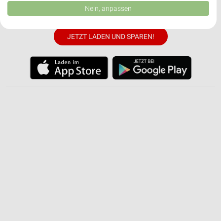
✔
Push-Benachrichtigungen bei neuen Prospekten
Daten können außerhalb der Europäischen Union weitergegeben und in die
Nein, anpassen
✔
Einkaufsliste - Einkauf stressfrei planen
USA gesendet werden.
Ihre Einwilligung und die cookie Richtlinie gelten ausschließlich für diese
Website/App.
JETZT LADEN UND SPAREN!
Partnerliste anzeigen (1 IAB-Anbieter)
Wir nutzen Ihre Daten für folgende Zwecke:
IAB-Verarbeitungszwecke:
Speichern von oder Zugriff auf Informationen
auf einem Endgerät
Verwendung reduzierter Daten zur Auswahl von
Werbeanzeigen
Erstellung von Profilen für personalisierte
Werbung
Verwendung von Profilen zur Auswahl
personalisierter Werbung
Erstellung von Profilen zur Personalisierung
von Inhalten