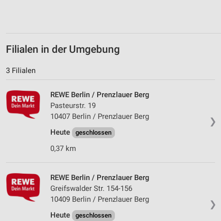
Verwendung von Profilen zur Auswahl
personalisierter Inhalte
Messung der Werbeleistung
Filialen in der Umgebung
Messung der Performance von Inhalten
3 Filialen
Analyse von Zielgruppen durch Statistiken oder
Kombinationen von Daten aus verschiedenen
Quellen
REWE Berlin / Prenzlauer Berg
Pasteurstr. 19
Entwicklung und Verbesserung der Angebote
10407 Berlin / Prenzlauer Berg
❯
Heute
Verwendung reduzierter Daten zur Auswahl von
geschlossen
Inhalten
0,37 km
IAB-Besonderheiten:
Verwendung genauer Standortdaten
REWE Berlin / Prenzlauer Berg
Greifswalder Str. 154-156
Geräte anhand von aktiv angeforderten
10409 Berlin / Prenzlauer Berg
Informationen identifizieren
❯
Heute
geschlossen
Nicht-IAB-Verarbeitungszwecke: