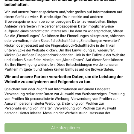
beibehalten.
Wir und unsere Partner speichern und/oder greifen auf Informationen auf
einem Gerät zu, wie z. B. eindeutige IDs in cookie und anderen
Browserspeichern, um personenbezogene Daten zu verarbeiten. Einige
Anbieter verarbeiten Ihre personenbezogenen Daten möglicherweise
aufgrund eines berechtigten Interesses. Um dem zu widersprechen, öffnen
Sie die „Einstellungen“. Sie können Ihre Einstellungen akzeptieren, ablehnen
oder verwalten, indem Sie auf die Schaltfläche „Einstellungen verwalten“
klicken oder jederzeit auf die Fingerabdruck-Schaltfläche in der linken
unteren Ecke der Website klicken. Um Ihre Einwilligung zu widerrufen,
MEHR PROSPEKTE
klicken Sie auf den Fingerabdruck oder den Link in der Fußzeile der Website
und klicken Sie auf den Menüpunkt „Meine Daten“. Auf dieser Seite können
Sie Ihre Einwilligung widerrufen. Diese Entscheidungen werden unseren
Partnern mitgeteilt und haben keinen Einfluss auf die Browserdaten.
Wir und unsere Partner verarbeiten Daten, um die Leistung der
Website zu analysieren und Folgendes zu tun:
Speichern von oder Zugriff auf Informationen auf einem Endgerät.
weekli - Prospekte & Angebote App
Verwendung reduzierter Daten zur Auswahl von Werbeanzeigen. Erstellung
von Profilen für personalisierte Werbung. Verwendung von Profilen zur
Alle REWE Angebote immer griffbereit – mit der kostenlosen
Auswahl personalisierter Werbung. Erstellung von Profilen zur
Personalisierung von Inhalten. Verwendung von Profilen zur Auswahl
weekli App für iOS & Android.
personalisierter Inhalte. Messung der Werbeleistung. Messung der
Performance von Inhalten. Analyse von Zielgruppen durch Statistiken oder
✔
Standortgenaue Angebote
Kombinationen von Daten aus verschiedenen Quellen. Entwicklung und
Verbesserung der Angebote. Verwendung reduzierter Daten zur Auswahl
Alle akzeptieren
✔
Folge deinem Lieblingshändler
von Inhalten.