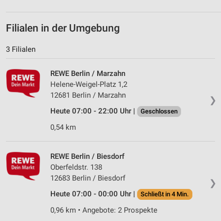
personalisierter Inhalte
Messung der Werbeleistung
Filialen in der Umgebung
Messung der Performance von Inhalten
3 Filialen
Analyse von Zielgruppen durch Statistiken oder
REWE Berlin / Marzahn
Kombinationen von Daten aus verschiedenen
Quellen
Helene-Weigel-Platz 1,2
12681 Berlin / Marzahn
❯
Entwicklung und Verbesserung der Angebote
Heute 07:00 - 22:00 Uhr |
Geschlossen
Verwendung reduzierter Daten zur Auswahl von
0,54 km
Inhalten
IAB-Besonderheiten:
REWE Berlin / Biesdorf
Verwendung genauer Standortdaten
Oberfeldstr. 138
12683 Berlin / Biesdorf
❯
Geräte anhand von aktiv angeforderten
Informationen identifizieren
Heute 07:00 - 00:00 Uhr |
Schließt in 4 Min.
Nicht-IAB-Verarbeitungszwecke:
0,96 km • Angebote: 2 Prospekte