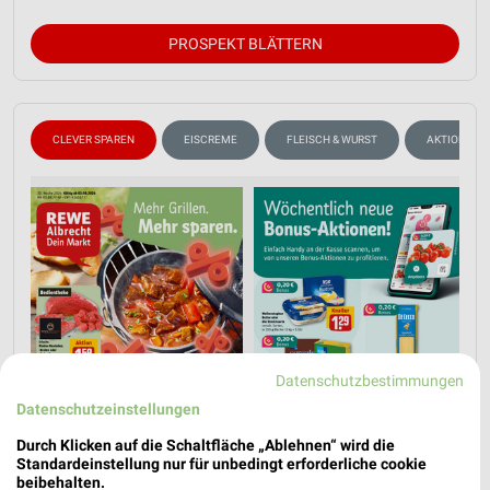
PROSPEKT BLÄTTERN
CLEVER SPAREN
EISCREME
FLEISCH & WURST
AKTIONEN, 
Datenschutzbestimmungen
Datenschutzeinstellungen
Durch Klicken auf die Schaltfläche „Ablehnen“ wird die
Standardeinstellung nur für unbedingt erforderliche cookie
beibehalten.