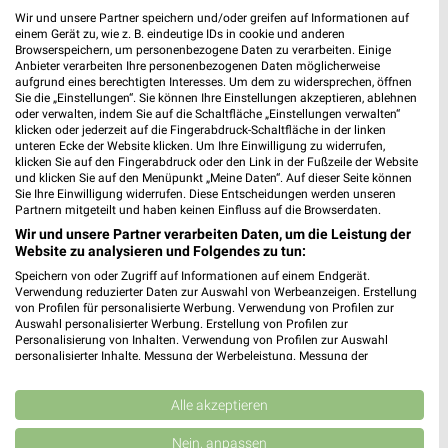
Wir und unsere Partner speichern und/oder greifen auf Informationen auf
einem Gerät zu, wie z. B. eindeutige IDs in cookie und anderen
Browserspeichern, um personenbezogene Daten zu verarbeiten. Einige
Anbieter verarbeiten Ihre personenbezogenen Daten möglicherweise
aufgrund eines berechtigten Interesses. Um dem zu widersprechen, öffnen
Sie die „Einstellungen“. Sie können Ihre Einstellungen akzeptieren, ablehnen
oder verwalten, indem Sie auf die Schaltfläche „Einstellungen verwalten“
MEHR PROSPEKTE
klicken oder jederzeit auf die Fingerabdruck-Schaltfläche in der linken
unteren Ecke der Website klicken. Um Ihre Einwilligung zu widerrufen,
klicken Sie auf den Fingerabdruck oder den Link in der Fußzeile der Website
und klicken Sie auf den Menüpunkt „Meine Daten“. Auf dieser Seite können
Sie Ihre Einwilligung widerrufen. Diese Entscheidungen werden unseren
Partnern mitgeteilt und haben keinen Einfluss auf die Browserdaten.
Wir und unsere Partner verarbeiten Daten, um die Leistung der
Website zu analysieren und Folgendes zu tun:
weekli - Prospekte & Angebote App
Speichern von oder Zugriff auf Informationen auf einem Endgerät.
Verwendung reduzierter Daten zur Auswahl von Werbeanzeigen. Erstellung
Alle REWE Angebote immer griffbereit – mit der kostenlosen
von Profilen für personalisierte Werbung. Verwendung von Profilen zur
weekli App für iOS & Android.
Auswahl personalisierter Werbung. Erstellung von Profilen zur
Personalisierung von Inhalten. Verwendung von Profilen zur Auswahl
personalisierter Inhalte. Messung der Werbeleistung. Messung der
✔
Standortgenaue Angebote
Performance von Inhalten. Analyse von Zielgruppen durch Statistiken oder
✔
Folge deinem Lieblingshändler
Kombinationen von Daten aus verschiedenen Quellen. Entwicklung und
Verbesserung der Angebote. Verwendung reduzierter Daten zur Auswahl
Alle akzeptieren
✔
Push-Benachrichtigungen bei neuen Prospekten
von Inhalten.
✔
Einkaufsliste - Einkauf stressfrei planen
Daten können außerhalb der Europäischen Union weitergegeben und in die
Nein, anpassen