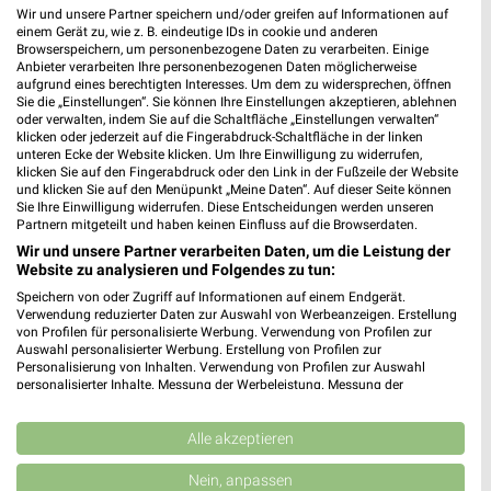
Wir und unsere Partner speichern und/oder greifen auf Informationen auf
einem Gerät zu, wie z. B. eindeutige IDs in cookie und anderen
3,9 km
25,2 km
Browserspeichern, um personenbezogene Daten zu verarbeiten. Einige
Angebote ab 01.08.
Dieter Knoll
Anbieter verarbeiten Ihre personenbezogenen Daten möglicherweise
aufgrund eines berechtigten Interesses. Um dem zu widersprechen, öffnen
Noch morgen gültig
Gültig bis Fr. 14.08.
Sie die „Einstellungen“. Sie können Ihre Einstellungen akzeptieren, ablehnen
oder verwalten, indem Sie auf die Schaltfläche „Einstellungen verwalten“
XXXLutz
Kaufland
klicken oder jederzeit auf die Fingerabdruck-Schaltfläche in der linken
unteren Ecke der Website klicken. Um Ihre Einwilligung zu widerrufen,
klicken Sie auf den Fingerabdruck oder den Link in der Fußzeile der Website
und klicken Sie auf den Menüpunkt „Meine Daten“. Auf dieser Seite können
Sie Ihre Einwilligung widerrufen. Diese Entscheidungen werden unseren
Partnern mitgeteilt und haben keinen Einfluss auf die Browserdaten.
Wir und unsere Partner verarbeiten Daten, um die Leistung der
Website zu analysieren und Folgendes zu tun:
Speichern von oder Zugriff auf Informationen auf einem Endgerät.
Verwendung reduzierter Daten zur Auswahl von Werbeanzeigen. Erstellung
von Profilen für personalisierte Werbung. Verwendung von Profilen zur
Auswahl personalisierter Werbung. Erstellung von Profilen zur
Personalisierung von Inhalten. Verwendung von Profilen zur Auswahl
personalisierter Inhalte. Messung der Werbeleistung. Messung der
Performance von Inhalten. Analyse von Zielgruppen durch Statistiken oder
Kombinationen von Daten aus verschiedenen Quellen. Entwicklung und
Verbesserung der Angebote. Verwendung reduzierter Daten zur Auswahl
Alle akzeptieren
von Inhalten.
25,2 km
0,2 km
Daten können außerhalb der Europäischen Union weitergegeben und in die
Nein, anpassen
Wohnen Spezial
Angebote ab 06.08.
USA gesendet werden.