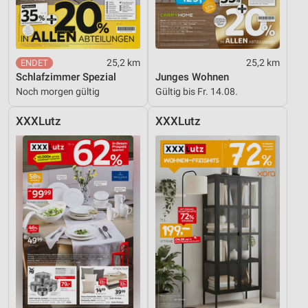
25,2 km
25,2 km
Schlafzimmer Spezial
Junges Wohnen
Noch morgen gültig
Gültig bis Fr. 14.08.
XXXLutz
XXXLutz