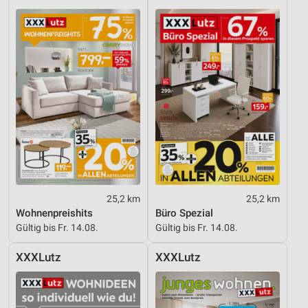
personalisierter Inhalte
Messung der Werbeleistung
Messung der Performance von Inhalten
Analyse von Zielgruppen durch Statistiken oder
Kombinationen von Daten aus verschiedenen
Quellen
Entwicklung und Verbesserung der Angebote
Verwendung reduzierter Daten zur Auswahl von
Inhalten
25,2 km
25,2 km
IAB-Besonderheiten:
Wohnenpreishits
Büro Spezial
Verwendung genauer Standortdaten
Gültig bis Fr. 14.08.
Gültig bis Fr. 14.08.
Geräte anhand von aktiv angeforderten
XXXLutz
XXXLutz
Informationen identifizieren
Nicht-IAB-Verarbeitungszwecke:
Notwendig