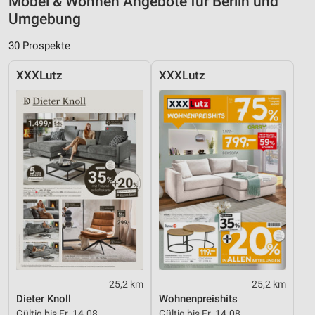
Möbel & Wohnen Angebote für Berlin und
Umgebung
30 Prospekte
XXXLutz
XXXLutz
25,2 km
25,2 km
Dieter Knoll
Wohnenpreishits
Gültig bis Fr. 14.08.
Gültig bis Fr. 14.08.