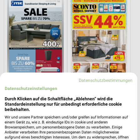
Datenschutzbestimmungen
0,2 km
3,9 km
Datenschutzeinstellungen
Spare bis zu 70%
Angebote ab 15.07.
Gültig bis Sa. 15.08.
Gültig bis Di. 11.08.
Durch Klicken auf die Schaltfläche „Ablehnen“ wird die
Standardeinstellung nur für unbedingt erforderliche cookie
beibehalten.
Sconto Möbel
Sconto Möbel
Wir und unsere Partner speichern und/oder greifen auf Informationen auf
einem Gerät zu, wie z. B. eindeutige IDs in cookie und anderen
Browserspeichern, um personenbezogene Daten zu verarbeiten. Einige
Anbieter verarbeiten Ihre personenbezogenen Daten möglicherweise
aufgrund eines berechtigten Interesses. Um dem zu widersprechen, öffnen