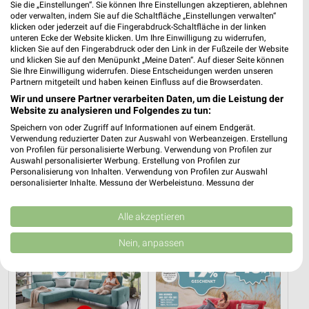
Sie die „Einstellungen“. Sie können Ihre Einstellungen akzeptieren, ablehnen
oder verwalten, indem Sie auf die Schaltfläche „Einstellungen verwalten“
klicken oder jederzeit auf die Fingerabdruck-Schaltfläche in der linken
unteren Ecke der Website klicken. Um Ihre Einwilligung zu widerrufen,
klicken Sie auf den Fingerabdruck oder den Link in der Fußzeile der Website
und klicken Sie auf den Menüpunkt „Meine Daten“. Auf dieser Seite können
Sie Ihre Einwilligung widerrufen. Diese Entscheidungen werden unseren
Partnern mitgeteilt und haben keinen Einfluss auf die Browserdaten.
Wir und unsere Partner verarbeiten Daten, um die Leistung der
Website zu analysieren und Folgendes zu tun:
Speichern von oder Zugriff auf Informationen auf einem Endgerät.
Verwendung reduzierter Daten zur Auswahl von Werbeanzeigen. Erstellung
3,9 km
3,9 km
von Profilen für personalisierte Werbung. Verwendung von Profilen zur
Angebote ab 15.07.
Angebote ab 15.07.
Auswahl personalisierter Werbung. Erstellung von Profilen zur
Gültig bis Di. 11.08.
Gültig bis Di. 11.08.
Personalisierung von Inhalten. Verwendung von Profilen zur Auswahl
personalisierter Inhalte. Messung der Werbeleistung. Messung der
Performance von Inhalten. Analyse von Zielgruppen durch Statistiken oder
Multipolster
Multipolster
Kombinationen von Daten aus verschiedenen Quellen. Entwicklung und
Verbesserung der Angebote. Verwendung reduzierter Daten zur Auswahl
Alle akzeptieren
von Inhalten.
Daten können außerhalb der Europäischen Union weitergegeben und in die
Nein, anpassen
USA gesendet werden.
Ihre Einwilligung und die cookie Richtlinie gelten ausschließlich für diese
Website/App.
Partnerliste anzeigen (1 IAB-Anbieter)