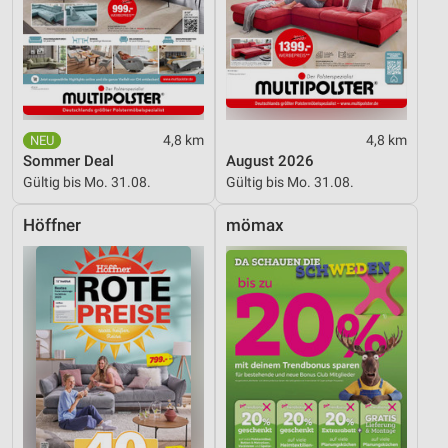
Wir nutzen Ihre Daten für folgende Zwecke:
IAB-Verarbeitungszwecke:
Speichern von oder Zugriff auf Informationen
auf einem Endgerät
Verwendung reduzierter Daten zur Auswahl von
Werbeanzeigen
4,8 km
4,8 km
Sommer Deal
August 2026
Erstellung von Profilen für personalisierte
Gültig bis Mo. 31.08.
Gültig bis Mo. 31.08.
Werbung
Höffner
mömax
Verwendung von Profilen zur Auswahl
personalisierter Werbung
Erstellung von Profilen zur Personalisierung
von Inhalten
Verwendung von Profilen zur Auswahl
personalisierter Inhalte
Messung der Werbeleistung
Messung der Performance von Inhalten