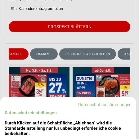
📅
Kalendereintrag erstellen
PROSPEKT BLÄTTERN
HERBSTKÜCHE
EISCREME
SCHOKOLADE & SÜSSIGKEITEN
URLAUB & 
Datenschutzbestimmungen
Datenschutzeinstellungen
Durch Klicken auf die Schaltfläche „Ablehnen“ wird die
Standardeinstellung nur für unbedingt erforderliche cookie
beibehalten.