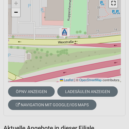
+
⛶
−
Leaflet
|
©
OpenStreetMap
contributors
ÖPNV ANZEIGEN
LADESÄULEN ANZEIGEN
NAVIGATION MIT GOOGLE/IOS MAPS
Aktuelle Angebote in dieser Filiale