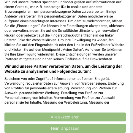
Wir und unsere Partner speichern und/oder greifen auf Informationen auf
einem Gerät zu, wie z. B. eindeutige IDs in cookie und anderen
Browserspeichern, um personenbezogene Daten zu verarbeiten. Einige
Anbieter verarbeiten Ihre personenbezogenen Daten möglicherweise
aufgrund eines berechtigten Interesses. Um dem zu widersprechen, öffnen
Sie die „Einstellungen“. Sie können Ihre Einstellungen akzeptieren, ablehnen
oder verwalten, indem Sie auf die Schaltfläche „Einstellungen verwalten“
klicken oder jederzeit auf die Fingerabdruck-Schaltfläche in der linken
unteren Ecke der Website klicken. Um Ihre Einwilligung zu widerrufen,
klicken Sie auf den Fingerabdruck oder den Link in der Fußzeile der Website
und klicken Sie auf den Menüpunkt „Meine Daten“. Auf dieser Seite können
Sie Ihre Einwilligung widerrufen. Diese Entscheidungen werden unseren
Partnern mitgeteilt und haben keinen Einfluss auf die Browserdaten.
Wir und unsere Partner verarbeiten Daten, um die Leistung der
Website zu analysieren und Folgendes zu tun:
Speichern von oder Zugriff auf Informationen auf einem Endgerät.
Verwendung reduzierter Daten zur Auswahl von Werbeanzeigen. Erstellung
von Profilen für personalisierte Werbung. Verwendung von Profilen zur
Auswahl personalisierter Werbung. Erstellung von Profilen zur
❯
Personalisierung von Inhalten. Verwendung von Profilen zur Auswahl
personalisierter Inhalte. Messung der Werbeleistung. Messung der
Performance von Inhalten. Analyse von Zielgruppen durch Statistiken oder
Kombinationen von Daten aus verschiedenen Quellen. Entwicklung und
Verbesserung der Angebote. Verwendung reduzierter Daten zur Auswahl
Alle akzeptieren
von Inhalten.
Daten können außerhalb der Europäischen Union weitergegeben und in die
Nein, anpassen
USA gesendet werden.