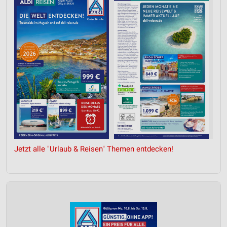
Messung der Werbeleistung
Messung der Performance von Inhalten
Analyse von Zielgruppen durch Statistiken oder
Kombinationen von Daten aus verschiedenen
Quellen
Entwicklung und Verbesserung der Angebote
Verwendung reduzierter Daten zur Auswahl von
Inhalten
IAB-Besonderheiten:
Jetzt alle "Urlaub & Reisen" Themen entdecken!
Verwendung genauer Standortdaten
Geräte anhand von aktiv angeforderten
Informationen identifizieren
Nicht-IAB-Verarbeitungszwecke:
Notwendig