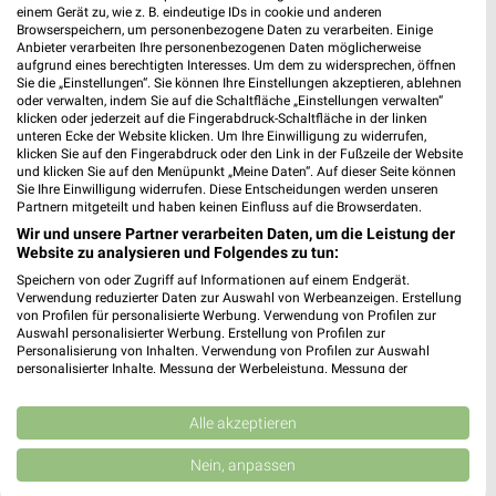
einem Gerät zu, wie z. B. eindeutige IDs in cookie und anderen
Browserspeichern, um personenbezogene Daten zu verarbeiten. Einige
Anbieter verarbeiten Ihre personenbezogenen Daten möglicherweise
aufgrund eines berechtigten Interesses. Um dem zu widersprechen, öffnen
Sie die „Einstellungen“. Sie können Ihre Einstellungen akzeptieren, ablehnen
oder verwalten, indem Sie auf die Schaltfläche „Einstellungen verwalten“
Adresse, Öffnungszeiten und Route für die
klicken oder jederzeit auf die Fingerabdruck-Schaltfläche in der linken
unteren Ecke der Website klicken. Um Ihre Einwilligung zu widerrufen,
bofrost* Bad Salzuflen Filiale in Bad
klicken Sie auf den Fingerabdruck oder den Link in der Fußzeile der Website
Salzuflen
und klicken Sie auf den Menüpunkt „Meine Daten“. Auf dieser Seite können
Sie Ihre Einwilligung widerrufen. Diese Entscheidungen werden unseren
Partnern mitgeteilt und haben keinen Einfluss auf die Browserdaten.
Egal ob Adresse, Öffnungszeiten oder Route, hier findest Du
Wir und unsere Partner verarbeiten Daten, um die Leistung der
alles zur bofrost* Bad Salzuflen Filiale in Bad Salzuflen. Die
Website zu analysieren und Folgendes zu tun:
aktuellsten Angebote kannst Du Dir in den neuesten
Speichern von oder Zugriff auf Informationen auf einem Endgerät.
Prospekten anschauen. Wenn Du ein schönes Schnäppchen
Verwendung reduzierter Daten zur Auswahl von Werbeanzeigen. Erstellung
gefunden hast, kannst Du über die Routen-Funktion den
von Profilen für personalisierte Werbung. Verwendung von Profilen zur
schnellsten Weg zu Deiner Lieblings-Filiale von bofrost* finden.
Auswahl personalisierter Werbung. Erstellung von Profilen zur
Personalisierung von Inhalten. Verwendung von Profilen zur Auswahl
personalisierter Inhalte. Messung der Werbeleistung. Messung der
Supermärkte Angebote für Bad Salzuflen und
Performance von Inhalten. Analyse von Zielgruppen durch Statistiken oder
Kombinationen von Daten aus verschiedenen Quellen. Entwicklung und
Umgebung
Verbesserung der Angebote. Verwendung reduzierter Daten zur Auswahl
Alle akzeptieren
von Inhalten.
8 Prospekte
Daten können außerhalb der Europäischen Union weitergegeben und in die
Nein, anpassen
USA gesendet werden.