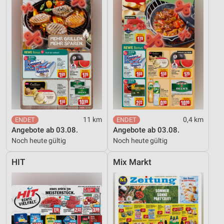
Messung der Werbeleistung
Messung der Performance von Inhalten
Analyse von Zielgruppen durch Statistiken oder
Kombinationen von Daten aus verschiedenen
Quellen
Entwicklung und Verbesserung der Angebote
Verwendung reduzierter Daten zur Auswahl von
11 km
0,4 km
Inhalten
Angebote ab 03.08.
Angebote ab 03.08.
IAB-Besonderheiten:
Noch heute gültig
Noch heute gültig
Verwendung genauer Standortdaten
HIT
Mix Markt
Geräte anhand von aktiv angeforderten
Informationen identifizieren
Nicht-IAB-Verarbeitungszwecke:
Notwendig