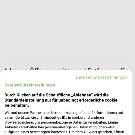
Adresse, Öffnungszeiten und Entfernung für
die Augenblicke Filiale in Wittenberge
Datenschutzbestimmungen
Datenschutzeinstellungen
Adresse, Öffnungszeiten und Entfernung alles rund um die
Durch Klicken auf die Schaltfläche „Ablehnen“ wird die
Augenblicke Filiale in Wittenberge. Den schnellsten Weg zu
Standardeinstellung nur für unbedingt erforderliche cookie
Deiner Lieblingsfiliale kannst Du über die Routen-Funktion
beibehalten.
finden. Wenn Du auf der Suche nach aktuellen Schnäppchen von
Wir und unsere Partner speichern und/oder greifen auf Informationen auf
Augenblicke bist, dann schau doch mal in die aktuellen
einem Gerät zu, wie z. B. eindeutige IDs in cookie und anderen
Prospekte und Angebote. Da ist sicher etwas passendes für
Browserspeichern, um personenbezogene Daten zu verarbeiten. Einige
Dich dabei.
Anbieter verarbeiten Ihre personenbezogenen Daten möglicherweise
aufgrund eines berechtigten Interesses. Um dem zu widersprechen, öffnen