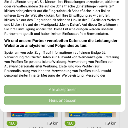
Sie die „Einstellungen“. Sie können Ihre Einstellungen akzeptieren, ablehnen
oder verwalten, indem Sie auf die Schaltfläche „Einstellungen verwalten“
Aktuelle Prospekte für Wittenberge und
klicken oder jederzeit auf die Fingerabdruck-Schaltfläche in der linken
Umgebung
unteren Ecke der Website klicken. Um Ihre Einwilligung zu widerrufen,
klicken Sie auf den Fingerabdruck oder den Link in der Fußzeile der Website
und klicken Sie auf den Menüpunkt „Meine Daten“. Auf dieser Seite können
15 Prospekte
Sie Ihre Einwilligung widerrufen. Diese Entscheidungen werden unseren
Partnern mitgeteilt und haben keinen Einfluss auf die Browserdaten.
Lidl
Lidl
Wir und unsere Partner verarbeiten Daten, um die Leistung der
Website zu analysieren und Folgendes zu tun:
Speichern von oder Zugriff auf Informationen auf einem Endgerät.
Verwendung reduzierter Daten zur Auswahl von Werbeanzeigen. Erstellung
von Profilen für personalisierte Werbung. Verwendung von Profilen zur
Auswahl personalisierter Werbung. Erstellung von Profilen zur
Personalisierung von Inhalten. Verwendung von Profilen zur Auswahl
personalisierter Inhalte. Messung der Werbeleistung. Messung der
Performance von Inhalten. Analyse von Zielgruppen durch Statistiken oder
Kombinationen von Daten aus verschiedenen Quellen. Entwicklung und
Verbesserung der Angebote. Verwendung reduzierter Daten zur Auswahl
Alle akzeptieren
von Inhalten.
Daten können außerhalb der Europäischen Union weitergegeben und in die
Nein, anpassen
USA gesendet werden.
Ihre Einwilligung und die cookie Richtlinie gelten ausschließlich für diese
Website/App.
Partnerliste anzeigen (1 IAB-Anbieter)
1,9 km
1,9 km