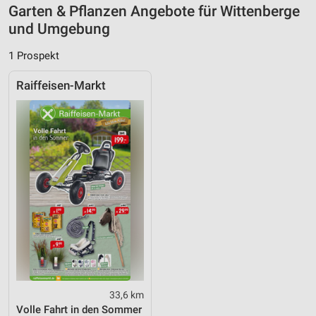
Garten & Pflanzen Angebote für Wittenberge
Verwendung genauer Standortdaten
und Umgebung
Geräte anhand von aktiv angeforderten
Informationen identifizieren
1 Prospekt
Nicht-IAB-Verarbeitungszwecke:
Raiffeisen-Markt
Notwendig
Performance
Funktional
Werbung
33,6 km
Volle Fahrt in den Sommer