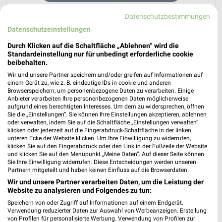
Datenschutzbestimmungen
Datenschutzeinstellungen
Durch Klicken auf die Schaltfläche „Ablehnen“ wird die
Standardeinstellung nur für unbedingt erforderliche cookie
beibehalten.
weekli - Prospekte & Angebote App
Wir und unsere Partner speichern und/oder greifen auf Informationen auf
einem Gerät zu, wie z. B. eindeutige IDs in cookie und anderen
Alle Gartenbau Haering Angebote immer griffbereit – mit der
Browserspeichern, um personenbezogene Daten zu verarbeiten. Einige
Anbieter verarbeiten Ihre personenbezogenen Daten möglicherweise
kostenlosen weekli App für iOS & Android.
aufgrund eines berechtigten Interesses. Um dem zu widersprechen, öffnen
Sie die „Einstellungen“. Sie können Ihre Einstellungen akzeptieren, ablehnen
✔
Standortgenaue Angebote
oder verwalten, indem Sie auf die Schaltfläche „Einstellungen verwalten“
✔
Folge deinem Lieblingshändler
klicken oder jederzeit auf die Fingerabdruck-Schaltfläche in der linken
unteren Ecke der Website klicken. Um Ihre Einwilligung zu widerrufen,
✔
Push-Benachrichtigungen bei neuen Prospekten
klicken Sie auf den Fingerabdruck oder den Link in der Fußzeile der Website
✔
Einkaufsliste - Einkauf stressfrei planen
und klicken Sie auf den Menüpunkt „Meine Daten“. Auf dieser Seite können
Sie Ihre Einwilligung widerrufen. Diese Entscheidungen werden unseren
Partnern mitgeteilt und haben keinen Einfluss auf die Browserdaten.
JETZT LADEN UND SPAREN!
Wir und unsere Partner verarbeiten Daten, um die Leistung der
Website zu analysieren und Folgendes zu tun:
Speichern von oder Zugriff auf Informationen auf einem Endgerät.
Verwendung reduzierter Daten zur Auswahl von Werbeanzeigen. Erstellung
von Profilen für personalisierte Werbung. Verwendung von Profilen zur