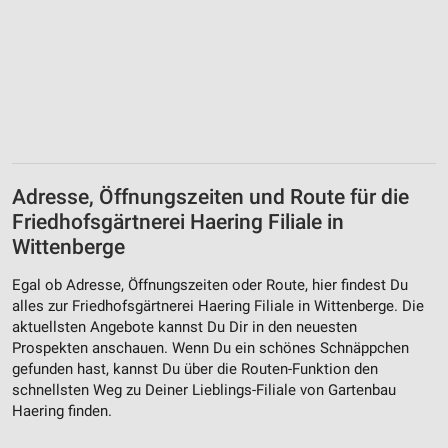
Verwendung von Profilen zur Auswahl
personalisierter Werbung
Erstellung von Profilen zur Personalisierung
von Inhalten
Verwendung von Profilen zur Auswahl
personalisierter Inhalte
Messung der Werbeleistung
Adresse, Öffnungszeiten und Route für die
Friedhofsgärtnerei Haering Filiale in
Messung der Performance von Inhalten
Wittenberge
Analyse von Zielgruppen durch Statistiken oder
Kombinationen von Daten aus verschiedenen
Egal ob Adresse, Öffnungszeiten oder Route, hier findest Du
Quellen
alles zur Friedhofsgärtnerei Haering Filiale in Wittenberge. Die
aktuellsten Angebote kannst Du Dir in den neuesten
Entwicklung und Verbesserung der Angebote
Prospekten anschauen. Wenn Du ein schönes Schnäppchen
gefunden hast, kannst Du über die Routen-Funktion den
Verwendung reduzierter Daten zur Auswahl von
schnellsten Weg zu Deiner Lieblings-Filiale von Gartenbau
Inhalten
Haering finden.
IAB-Besonderheiten: